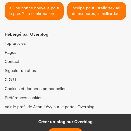
< Une bonne nouvelle pour
Inculpé pour «trafic sexuel»
la paix ? La confirmation du
de mineures, le milliardaire
désir allemand de redevenir
Jeffrey Epstein fait trembler
une grande puissance
Washington >
militaire
Hébergé par Overblog
Top articles
Pages
Contact
Signaler un abus
C.G.U.
Cookies et données personnelles
Préférences cookies
Voir le profil de Jean Lévy sur le portail Overblog
Créer un blog sur Overblog