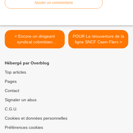
Ajouter un commentaire
< Encore un dirigeant
POUR La réouverture de la
syndical colombien
ligne SNCF Caen-Flers >
assassiné : le 87e depuis le
début de l'année
Hébergé par Overblog
Top articles
Pages
Contact
Signaler un abus
C.G.U.
Cookies et données personnelles
Préférences cookies