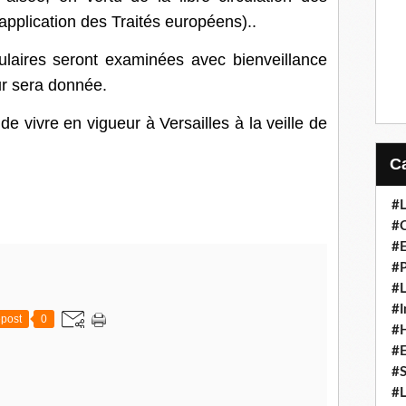
plication des Traités européens)..
ulaires seront examinées avec bienveillance
ur sera donnée.
rt de vivre en vigueur à Versailles à la veille de
#L
#C
#
#P
#L
#I
post
0
#H
#
#S
#L