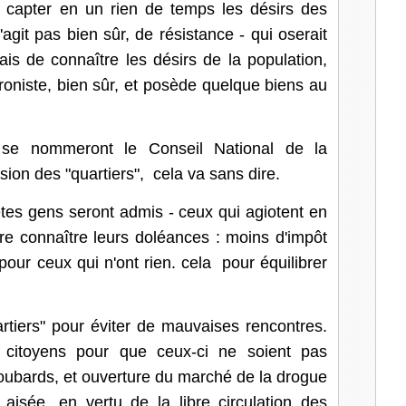
 capter en un rien de temps les désirs des
l
'agit pas bien sûr, de résistance - qui oserait
s de connaître les désirs de la population,
roniste, bien sûr, et posède quelque biens au
 se nommeront le Conseil National de la
sion des "quartiers", cela va sans dire.
êtes gens seront admis - ceux qui agiotent en
ire connaître leurs doléances : moins d'impôt
 pour ceux qui n'ont rien. cela pour équilibrer
rtiers" pour éviter de mauvaises rencontres.
citoyens pour que ceux-ci ne soient pas
oubards, et ouverture du marché de la drogue
aisée, en vertu de la libre circulation des