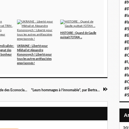
#
#P
#i
#I
#S
HISTOIRE : Quand de Gaulle
#E
quittait l'OTAN ...
#E
ndicaliste :
UKRAINE : Liberté pour
#P
ugnat des
Mikhaïl et Alexandre
#C
du bonheur
Kononovych ! Liberté pour
tous les autres antifascistes
#U
emprisonnés !
#
#I
#C
#R
- VIDEO - Inflation en France : Philippe Béchade des Econoclastes fait le point
"Leurs hommages à l’innomable", par Bertrand Renouvin
#S
20