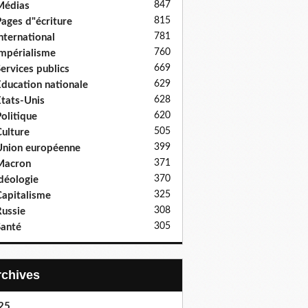
847
Médias
815
ages d"écriture
781
nternational
760
mpérialisme
669
ervices publics
629
ducation nationale
628
tats-Unis
620
olitique
505
ulture
399
nion européenne
371
Macron
370
déologie
325
apitalisme
308
ussie
305
anté
Archives
25