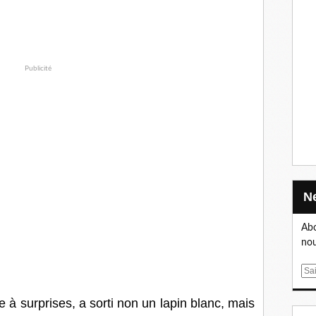
Publicité
Abo
nou
E
m
a
 à surprises, a sorti non un lapin blanc, mais
i