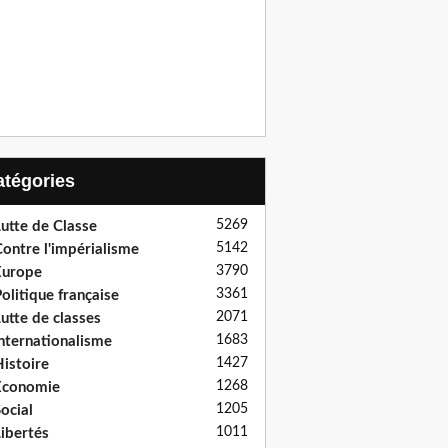
Catégories
5269
utte de Classe
5142
ontre l'impérialisme
3790
Europe
3361
olitique française
2071
utte de classes
1683
nternationalisme
1427
istoire
1268
Economie
1205
ocial
1011
ibertés