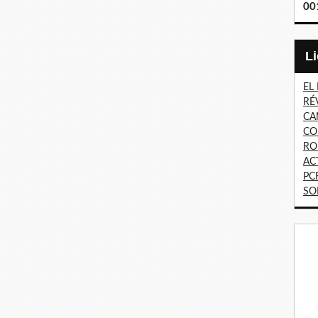
00
EL
RÉ
CA
CO
RO
AC
PC
SO