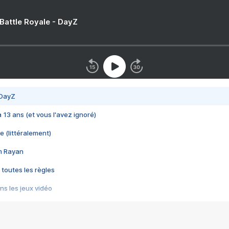
 Battle Royale - DayZ
 DayZ
 a 13 ans (et vous l'avez ignoré)
e (littéralement)
im Rayan
 toutes les règles
s les jeux vidéo
us choquant de Rockstar ? - Le scandale BULLY
e plus moche de Steam