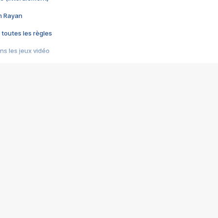
im Rayan
 toutes les règles
s les jeux vidéo
us choquant de Rockstar ? - Le scandale BULLY
e plus moche de Steam
du RÊVE tourne au CAUCHEMAR
pendant 8 heures
it… à tort
umiliés par un jeu vidéo
ire - Final Fantasy 8
ti un empire - Age of Empires
story DOFUS