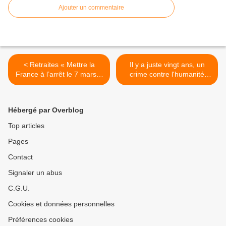
Ajouter un commentaire
< Retraites « Mettre la
Il y a juste vingt ans, un
France à l’arrêt le 7 mars »
crime contre l'humanité
-Bilan d'étape - Par Jean
resté impuni : l'armada US
LÉVY
détruit l'Irak et pend son
président, par Jean Lévy >
Hébergé par Overblog
Top articles
Pages
Contact
Signaler un abus
C.G.U.
Cookies et données personnelles
Préférences cookies