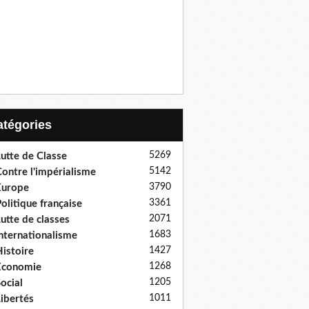
Catégories
5269
utte de Classe
5142
ontre l'impérialisme
3790
Europe
3361
olitique française
2071
utte de classes
1683
nternationalisme
1427
istoire
1268
Economie
1205
ocial
1011
ibertés