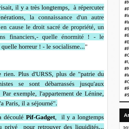
#
visait, il y a très longtemps, à répercuter
#P
#i
énérations,
la connaissance d'un
autre
#I
 en cause le droit sacré de
propriété, un
#S
s financiers,
- quelle énormité ! - le
#E
#E
uelle horreur ! - le socialisme...
"
#P
#C
#U
#
e rien. Plus d'URSS, plus de "patrie du
#I
#C
istes se sont débarrassés jusqu'aux
#R
 Par exemple, l'appartement de Lénine,
#S
 Paris, il a séjourné".
a découlé
Pif-Gadget
,
il y a longtemps
 privé pour retrouver des liquidités...
20