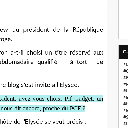
view du président de la République
oge..
 a-t-il choisi un titre réservé aux
bdomadaire qualifié - à tort - de
#L
#C
#
e blog s'est invité à l'Elysee.
#P
#L
sident, avez-vous choisi Pif Gadget, un
#I
#H
 nous dit encore, proche du PCF ?
"
#
#S
hôte de l'Elysée se veut précis :
#L