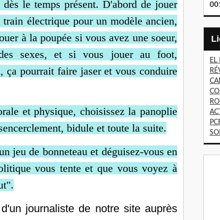
e dès le temps présent.
D'abord de jouer
00
 train électrique pour
un modèle ancien,
ouer à la poupée si
vous avez une soeur,
é des sexes, et si vous
jouer au foot,
EL
n, ça pourrait faire jaser
et vous conduire
RÉ
CA
CO
RO
rale et physique, choisissez la panoplie
AC
PC
ncerclement, bidule et toute la suite.
SO
un jeu de bonneteau et déguisez-vous en
litique vous tente et que vous voyez à
ut".
 d'un journaliste de notre site auprès