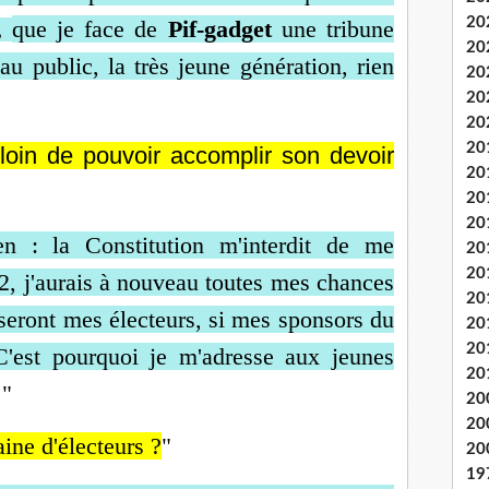
20
que je face de
Pif-gadget
une tribune
t,
20
u public, la très jeune génération, rien
20
20
20
20
 loin de pouvoir accomplir son devoir
20
20
20
n : la Constitution m'interdit de me
20
20
2, j'aurais à nouveau toutes mes
chances
20
, seront mes électeurs, si mes
sponsors du
20
20
C'est pourquoi je m'adresse aux jeunes
20
"
20
20
aine d'électeurs ?
"
20
19