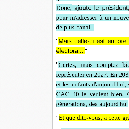
Donc,
ajoute le présiden
pour
m'adresser à un nouvea
de plus banal.
"
Mais celle-ci est encore
électoral...
"
"
Certes, mais comptez bie
représenter en 2027. En 203
et les enfants d'aujourd'hui
CAC 40 le veulent bien.
générations, dès aujourd'hui
"
Et que dite-vous, à cette gr