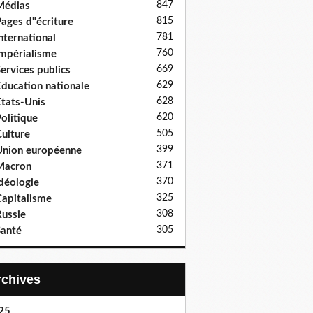
847
Médias
815
ages d"écriture
781
nternational
760
mpérialisme
669
ervices publics
629
ducation nationale
628
tats-Unis
620
olitique
505
ulture
399
nion européenne
371
Macron
370
déologie
325
apitalisme
308
ussie
305
anté
Archives
25