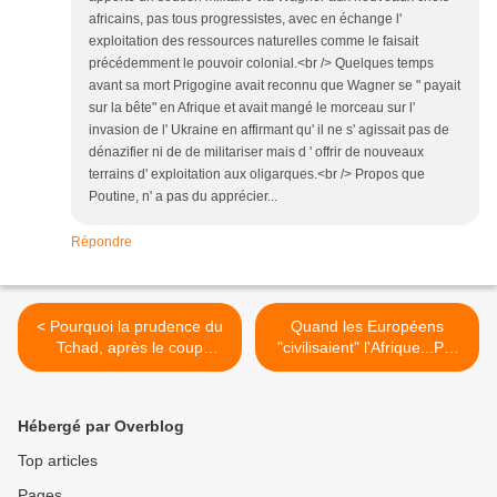
africains, pas tous progressistes, avec en échange l'
exploitation des ressources naturelles comme le faisait
précédemment le pouvoir colonial.<br /> Quelques temps
avant sa mort Prigogine avait reconnu que Wagner se " payait
sur la bête" en Afrique et avait mangé le morceau sur l'
invasion de l' Ukraine en affirmant qu' il ne s' agissait pas de
dénazifier ni de de militariser mais d ' offrir de nouveaux
terrains d' exploitation aux oligarques.<br /> Propos que
Poutine, n' a pas du apprécier...
Répondre
< Pourquoi la prudence du
Quand les Européens
Tchad, après le coup
"civilisaient" l'Afrique...Par
militaire au Niger, par Jean
Jean Lévy >
Lévy
Hébergé par Overblog
Top articles
Pages