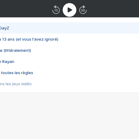
 DayZ
 a 13 ans (et vous l'avez ignoré)
e (littéralement)
im Rayan
 toutes les règles
s les jeux vidéo
us choquant de Rockstar ? - Le scandale BULLY
e plus moche de Steam
du RÊVE tourne au CAUCHEMAR
pendant 8 heures