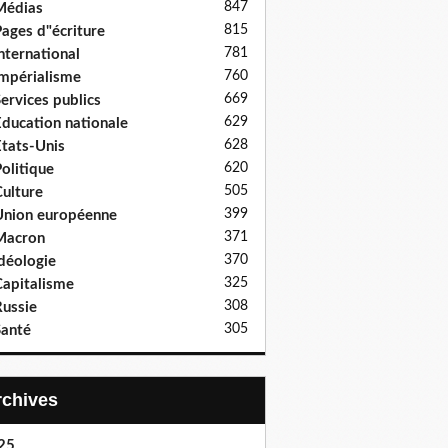
847
Médias
815
ages d"écriture
781
nternational
760
mpérialisme
669
ervices publics
629
ducation nationale
628
tats-Unis
620
olitique
505
ulture
399
nion européenne
371
Macron
370
déologie
325
apitalisme
308
ussie
305
anté
Archives
25