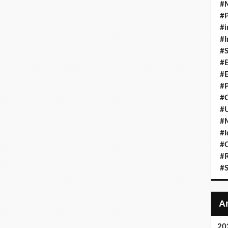
#
#P
#i
#I
#S
#E
#E
#P
#C
#U
#
#I
#C
#R
#S
20