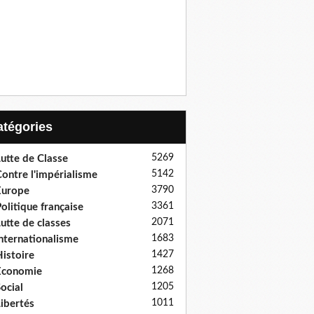
Catégories
5269
utte de Classe
5142
ontre l'impérialisme
3790
Europe
3361
olitique française
2071
utte de classes
1683
nternationalisme
1427
istoire
1268
Economie
1205
ocial
1011
ibertés