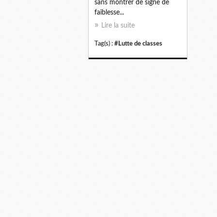
sans montrer de signe de
faiblesse...
Lire la suite
Tag(s) :
#Lutte de classes