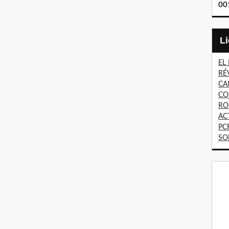
00
EL
RÉ
CA
CO
RO
AC
PC
SO