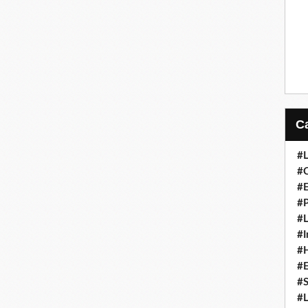
#L
#C
#
#P
#L
#I
#H
#
#S
#L