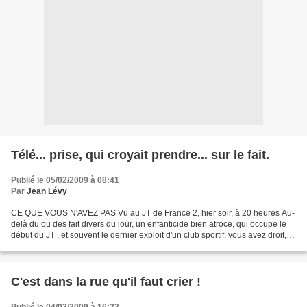
Télé... prise, qui croyait prendre... sur le fait.
Publié le 05/02/2009 à 08:41
Par
Jean Lévy
CE QUE VOUS N'AVEZ PAS Vu au JT de France 2, hier soir, à 20 heures Au-
delà du ou des fait divers du jour, un enfanticide bien atroce, qui occupe le
début du JT , et souvent le dernier exploit d'un club sportif, vous avez droit,
soit-disant, à un résumé...
C'est dans la rue qu'il faut crier !