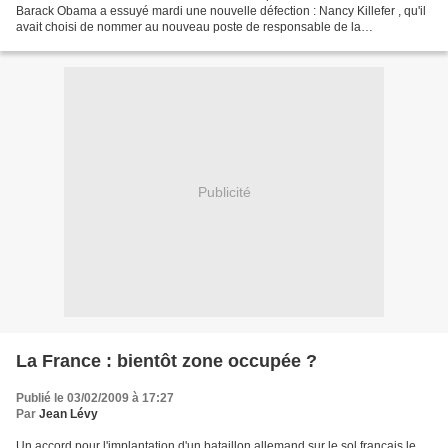
Barack Obama a essuyé mardi une nouvelle défection : Nancy Killefer , qu'il
avait choisi de nommer au nouveau poste de responsable de la
performance au sein du gouvernement américain,...
Publicité
La France : bientôt zone occupée ?
Publié le 03/02/2009 à 17:27
Par
Jean Lévy
Un accord pour l'implantation d'un bataillon allemand sur le sol français le