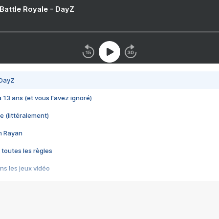
 Battle Royale - DayZ
 DayZ
 a 13 ans (et vous l'avez ignoré)
e (littéralement)
im Rayan
 toutes les règles
s les jeux vidéo
us choquant de Rockstar ? - Le scandale BULLY
e plus moche de Steam