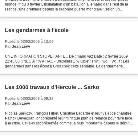
monde .fr du 3 février L'installation d'un bataillon allemand dans l'est de la
France, 'une première depuis la seconde guerre mondiale ', selon un
général français, a fait l'objet...
Les gendarmes à l'école
Publié le 03/02/2009 à 13:09
Par
Jean Lévy
UNE INFORMATION STUPEFIANTE... De : manu vaz
Date : 2 février 2009
22:45:06 HNEC À : % ATTAC - Bruxelles 1 %
Objet : FW: [Fwd: FW: Tr : Les
gendarmes dans les écoles] Gros choc cette semaine. La gendarmerie
nationale...
Les 1000 travaux d'Hercule ... Sarko
Publié le 03/02/2009 à 09:28
Par
Jean Lévy
Nicolas Sarkozy, François Fillon, Christine Lagarde et leur valet de chambre,
Patrick Devedjian, ont présenté leur mirifique plan de relance pour faire face
à la crise. Celle-ci est présentée comme la plus importante depuis le début
de l'autre siècle....