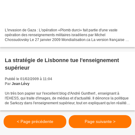
L'invasion de Gaza : L'opération «Plomb durci» fait partie d'une vaste
opération des renseignements militaires israéliens par Michel
Chossudovsky Le 27 janvier 2009 Mondialisation.ca La version française de
cet article a été révisée le 28 janvier 2008....
La stratégie de Lisbonne tue l'enseignement
supérieur
Publié le 01/02/2009 à 11:04
Par
Jean Lévy
Un très bon papier sur l'excellent blog d'André Gunthert , enseignant à
l'EHESS, qui traite d'images, de médias et d'actualité. Il dénonce la politique
de Sarkozy dans l'enseignement supérieur, tout en expliquant qu'en réalité,
Sarkozy ne fait qu'appliquer...
< Page précédente
Page suivante >