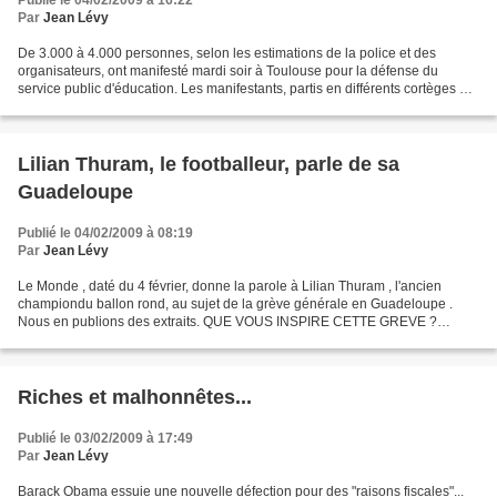
Publié le 04/02/2009 à 16:22
Par
Jean Lévy
De 3.000 à 4.000 personnes, selon les estimations de la police et des
organisateurs, ont manifesté mardi soir à Toulouse pour la défense du
service public d'éducation. Les manifestants, partis en différents cortèges de
plusieurs quartiers de la ville...
Lilian Thuram, le footballeur, parle de sa
Guadeloupe
Publié le 04/02/2009 à 08:19
Par
Jean Lévy
Le Monde , daté du 4 février, donne la parole à Lilian Thuram , l'ancien
championdu ballon rond, au sujet de la grève générale en Guadeloupe .
Nous en publions des extraits. QUE VOUS INSPIRE CETTE GREVE ?
Concernant les revendications sur 'la vie chère',...
Riches et malhonnêtes...
Publié le 03/02/2009 à 17:49
Par
Jean Lévy
Barack Obama essuie une nouvelle défection pour des "raisons fiscales"...