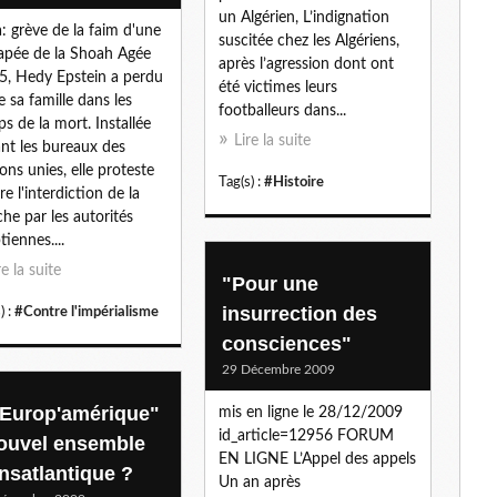
un Algérien, L’indignation
l
: grève de la faim d'une
suscitée chez les Algériens,
apée de la Shoah Agée
après l’agression dont ont
5, Hedy Epstein a perdu
été victimes leurs
e sa famille dans les
footballeurs dans...
s de la mort. Installée
Lire la suite
nt les bureaux des
ons unies, elle proteste
Tag(s) :
#Histoire
re l'interdiction de la
he par les autorités
tiennes....
re la suite
"Pour une
insurrection des
) :
#Contre l'impérialisme
consciences"
29 Décembre 2009
'Europ'amérique"
mis en ligne le 28/12/2009
id_article=12956 FORUM
nouvel ensemble
EN LIGNE L’Appel des appels
ansatlantique ?
Un an après