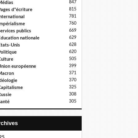
847
Médias
815
ages d"écriture
781
nternational
760
mpérialisme
669
ervices publics
629
ducation nationale
628
tats-Unis
620
olitique
505
ulture
399
nion européenne
371
Macron
370
déologie
325
apitalisme
308
ussie
305
anté
Archives
25