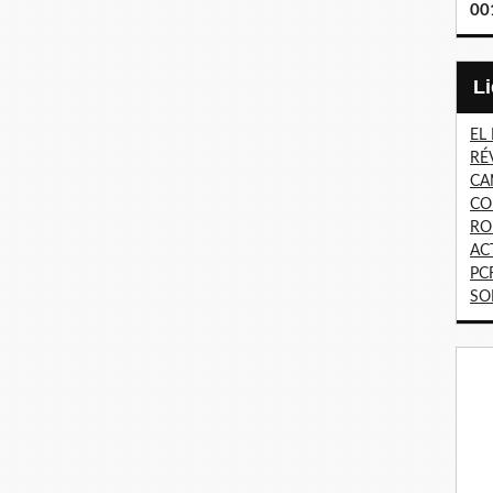
00
EL
RÉ
CA
CO
RO
AC
PC
SO