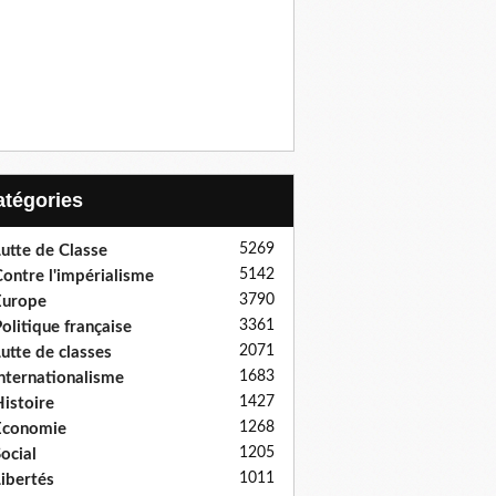
Catégories
5269
utte de Classe
5142
ontre l'impérialisme
3790
Europe
3361
olitique française
2071
utte de classes
1683
nternationalisme
1427
istoire
1268
Economie
1205
ocial
1011
ibertés