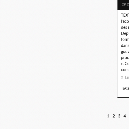
29 
TEX
l’éc
des 
Depu
form
dans
gouv
proc
». C
cons
Li
Tag(s
1
2
3
4