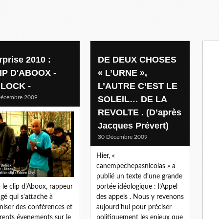
rprise 2010 :
DE DEUX CHOSES
IP D'ABOOX -
« L’URNE »,
LOCK -
L’AUTRE C’EST LE
Décembre 2009
SOLEIL… DE LA
REVOLTE . (D’après
Jacques Prévert)
30 Décembre 2009
Hier, «
canempechepasnicolas » a
publié un texte d’une grande
portée idéologique : l’Appel
à le clip d'Aboox, rappeur
des appels . Nous y revenons
gé qui s'attache à
aujourd’hui pour préciser
niser des conférences et
politiquement les enjeux que
érents évenements sur le