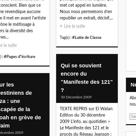
met cet appel en lumière.
conscient. Bien que ce
Nous nous permettons d’en
 ne revendique aucune
republier un extrait, décisif,...
e il met en avant l'artiste
rône le métissage à
Lire la suite
ers la diversité des
nes...
Tag(s) :
#Lutte de Classe
re la suite
) :
#Pages d"écriture
Qui se souvient
encore du
"Manifeste des 121"
ur les
?
lestiniens de
30 Décembre 2009
Abo
za : une
nou
scapée de la
TEXTE REPRIS sur El Watan
Edition du 30 décembre
oah en grève de
E
2009 L'info. au quotidien >
m
faim
Le Manifeste des 121 et le
a
Décembre 2009
procès du Réseau Jeanson :
i