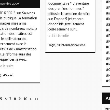
#
documentaire " L' aventure
Décembre 2009
#P
des premiers hommes "
TE REPRIS sur Sauvons
#i
diffusée la semaine dernière
ole publique La formation
#I
sur France 5 (et encore
maîtres mise à mal
disponible gratuitement
#S
is de nombreux mois, la
cette semaine sur...
#E
ation des maîtres est
#E
Lire la suite
 le collimateur du
#P
ernement avec le
Tag(s) :
#Internationalisme
#C
essus de « mastérisation
#U
ette réforme aura des
#
équences graves...
#I
re la suite
#C
#R
) :
#Social
#S
5
6
7
8
9
10
>
>>
20