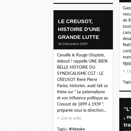
Gaza
resc
LE CREUSOT,
de 8
tout
HISTOIRE D'UNE
camp
GRANDE LUTTE
deva
30 Décembre 2009
Nati
cont
Canaille le Rouge Utopiste,
marc
debout ! rappelle UNE BIEN
égyp
BELLE HISTOIRE DU
Li
SYNDICALISME CGT : LE
CREUSOT René Pierre
Tag(s
Parise, historien, avait fait sa
thèse sur " Le paternalisme
et son influence politique au
Creusot de 1899 à 1939 ",
"L
préparée sous la direction...
, 
Lire la suite
tr
Tag(s) :
#Histoire