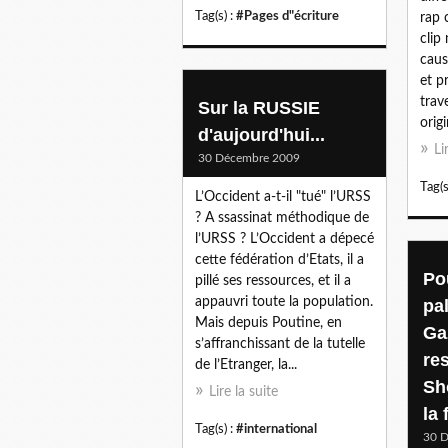
Tag(s) :
#Pages d"écriture
rap 
clip
caus
et p
trav
Sur la RUSSIE
origi
d'aujourd'hui...
Li
30 Décembre 2009
Tag(s
L’Occident a-t-il "tué" l’URSS
? A ssassinat méthodique de
l’URSS ? L’Occident a dépecé
cette fédération d’Etats, il a
Po
pillé ses ressources, et il a
appauvri toute la population.
pa
Mais depuis Poutine, en
Ga
s’affranchissant de la tutelle
re
de l’Etranger, la...
Sh
Lire la suite
la 
Tag(s) :
#international
30 