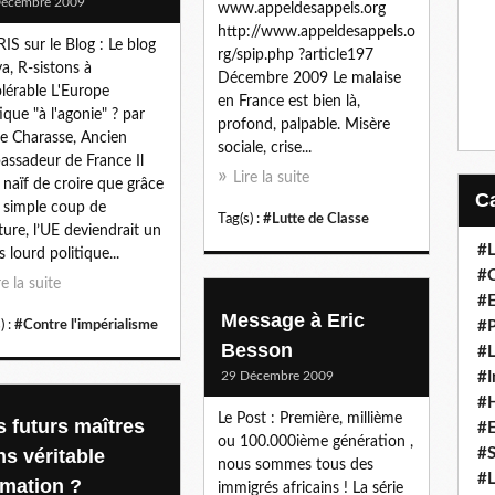
Décembre 2009
www.appeldesappels.org
http://www.appeldesappels.o
IS sur le Blog : Le blog
rg/spip.php ?article197
va, R-sistons à
Décembre 2009 Le malaise
tolérable L'Europe
en France est bien là,
tique "à l'agonie" ? par
profond, palpable. Misère
re Charasse, Ancien
sociale, crise...
ssadeur de France Il
Lire la suite
t naïf de croire que grâce
 simple coup de
Tag(s) :
#Lutte de Classe
ture, l’UE deviendrait un
#L
s lourd politique...
#C
re la suite
#
Message à Eric
) :
#Contre l'impérialisme
#P
Besson
#L
29 Décembre 2009
#I
#H
Le Post : Première, millième
s futurs maîtres
#
ou 100.000ième génération ,
ns véritable
#S
nous sommes tous des
#L
rmation ?
immigrés africains ! La série