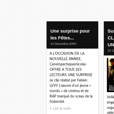
Une surprise pour
Su
les Fêtes...
CL
31 Décembre 2009
UN
31 
A L’OCCASION DE LA
NOUVELLE ANNEE,
Canempechepasnicolas
OFFRE A TOUS SES
LECTEURS UNE SURPRISE
Le clip réalisé par Fabien
LEVY L’œuvre d’un jeune «
mordu » de cinéma et de
RAP marqué du sceau de la
Voil
fraternité
enga
orga
Lire la suite
diff