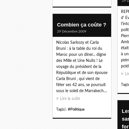
29 
REPR
d' E
Combien ça coûte ?
l'in
poli
29 Décembre 2009
Pier
Amba
Nicolas Sarkozy et Carla
étai
Bruni : à la table du roi du
à un
Maroc pour un dîner... digne
pein
des Mille et Une Nuits ! Le
poid
voyage du président de la
République et de son épouse
Li
Carla Bruni , qui vient de
fêter ses 42 ans, se poursuit
Tag(s
sous le soleil de Marrakech....
Lire la suite
Tag(s) :
#Politique
Le
sa
fo