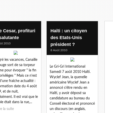
 Cesar, profituri
Haïti : un citoyen
salutante
des Etats-Unis
ût 2010
président ?
8 Août 2010
ré les vacances, Canaille
ouge sort de sa torpeur
Le Gri-Gri International
ne pour évoquer " la fin
Samedi 7 août 2010 Haïti.
privilèges " Mais ce n'est
Wyclef Jean, la quenelle
d'une fraîche actualité :
américaine Wyclef Jean a
formation date du 4 août
annoncé s'être rendu en
, et de nuit,
Haïti, y avoir déposé sa
isément. Il est vrai que le
candidature au bureau du
e était dans la rue,...
Conseil électoral et prononcé
re la suite
un discours (en anglais,