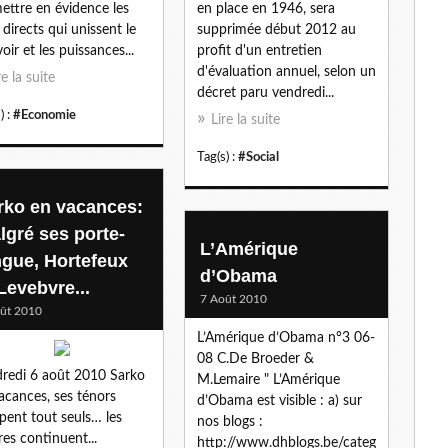
ettre en évidence les
en place en 1946, sera
l
s directs qui unissent le
supprimée début 2012 au
oir et les puissances...
profit d'un entretien
d'évaluation annuel, selon un
re la suite
décret paru vendredi...
) :
#Economie
Lire la suite
Tag(s) :
#Social
rko en vacances:
lgré ses porte-
L’Amérique
ingue, Hortefeux
d’Obama
Levebvre...
7 Août 2010
ût 2010
L’Amérique d’Obama n°3 06-
08 C.De Broeder &
redi 6 août 2010 Sarko
M.Lemaire " L’Amérique
acances, ses ténors
d’Obama est visible : a) sur
pent tout seuls… les
nos blogs :
ires continuent...
http://www.dhblogs.be/categ