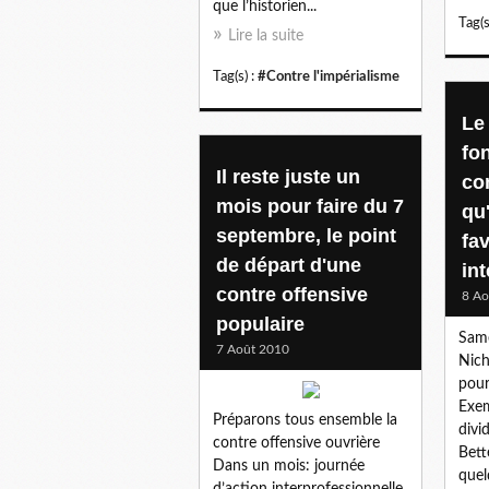
que l’historien...
Tag(s
Lire la suite
Tag(s) :
#Contre l'impérialisme
Le 
fon
Il reste juste un
co
mois pour faire du 7
qu'
septembre, le point
fa
de départ d'une
int
contre offensive
8 Ao
populaire
Same
7 Août 2010
Nich
pour
Exem
Préparons tous ensemble la
divid
contre offensive ouvrière
Bett
Dans un mois: journée
quel
d’action interprofessionnelle