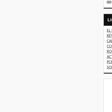
00
EL
RÉ
CA
CO
RO
AC
PC
SO