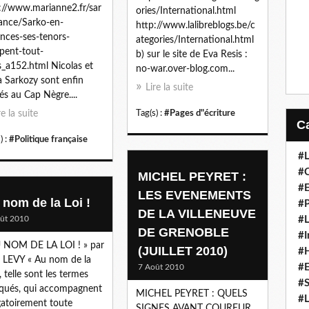
://www.marianne2.fr/sar
ories/International.html
ance/Sarko-en-
http://www.lalibreblogs.be/c
nces-ses-tenors-
ategories/International.html
pent-tout-
b) sur le site de Eva Resis :
s_a152.html Nicolas et
no-war.over-blog.com...
a Sarkozy sont enfin
Lire la suite
vés au Cap Nègre....
re la suite
Tag(s) :
#Pages d"écriture
) :
#Politique française
#L
#C
MICHEL PEYRET :
#
LES EVENEMENTS
 nom de la Loi !
#P
DE LA VILLENEUVE
ût 2010
#L
DE GRENOBLE
#I
 NOM DE LA LOI ! » par
(JUILLET 2010)
#H
 LEVY « Au nom de la
#
7 Août 2010
, telle sont les termes
#S
qués, qui accompagnent
MICHEL PEYRET : QUELS
#L
gatoirement toute
SIGNES AVANT COUREUR