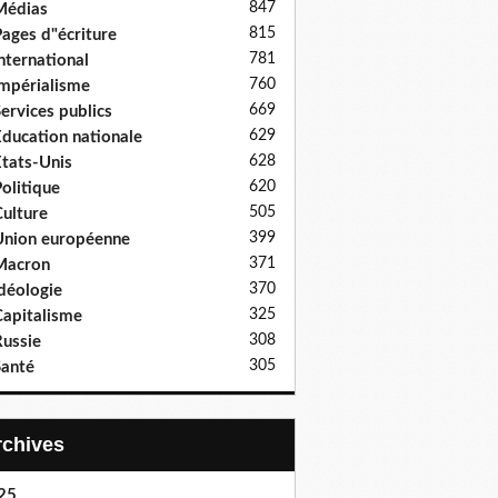
847
Médias
815
ages d"écriture
781
nternational
760
mpérialisme
669
ervices publics
629
ducation nationale
628
tats-Unis
620
olitique
505
ulture
399
nion européenne
371
Macron
370
déologie
325
apitalisme
308
ussie
305
anté
Archives
25