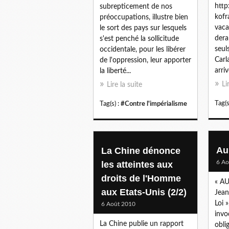
http
subrepticement de nos
kofr
préoccupations, illustre bien
vaca
le sort des pays sur lesquels
dera
s'est penché la sollicitude
seul
occidentale, pour les libérer
Carl
de l'oppression, leur apporter
arri
la liberté...
Li
Lire la suite
Tag(s
Tag(s) :
#Contre l'impérialisme
Au
La Chine dénonce
6 Ao
les atteintes aux
droits de l'Homme
« AU
aux Etats-Unis (2/2)
Jean
Loi »
6 Août 2010
invo
La Chine publie un rapport
obli