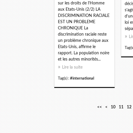
sur les droits de l'Homme
déci
aux Etats-Unis (2/2) LA
s’ag
DISCRIMINATION RACIALE
d’un
EST UN PROBLEME
loi 
CHRONIQUE La
sépar
discrimination raciale reste
Li
un problème chronique aux
Etats-Unis, affirme le
Tag(s
rapport. La population noire
et les autres minorités...
Lire la suite
Tag(s) :
#international
<<
<
10
11
12