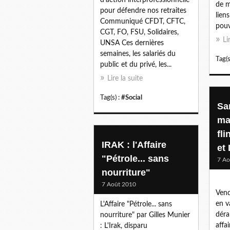
de m
pour défendre nos retraites
lien
Communiqué CFDT, CFTC,
pouv
CGT, FO, FSU, Solidaires,
Li
UNSA Ces dernières
semaines, les salariés du
Tag(s
public et du privé, les...
Lire la suite
Tag(s) :
#Social
Sa
ma
fl
IRAK : l'Affaire
et 
"Pétrole... sans
7 Ao
nourriture"
7 Août 2010
Vend
en v
L'Affaire "Pétrole... sans
déra
nourriture" par Gilles Munier
affa
: L'Irak, disparu