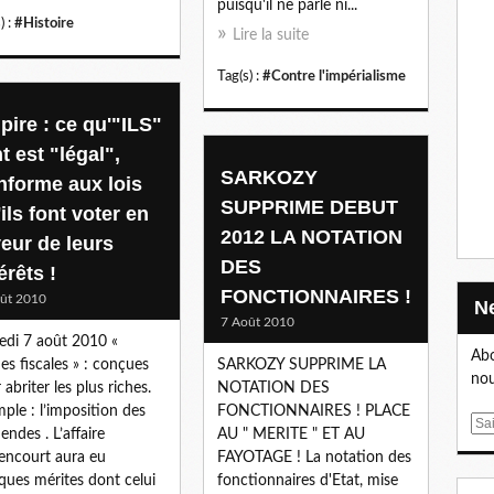
puisqu'il ne parle ni...
) :
#Histoire
Lire la suite
Tag(s) :
#Contre l'impérialisme
pire : ce qu'"ILS"
t est "légal",
SARKOZY
nforme aux lois
SUPPRIME DEBUT
ils font voter en
2012 LA NOTATION
veur de leurs
DES
érêts !
FONCTIONNAIRES !
ût 2010
7 Août 2010
di 7 août 2010 «
Abo
es fiscales » : conçues
SARKOZY SUPPRIME LA
nou
 abriter les plus riches.
NOTATION DES
ple : l’imposition des
FONCTIONNAIRES ! PLACE
E
endes . L’affaire
AU " MERITE " ET AU
m
encourt aura eu
FAYOTAGE ! La notation des
a
ques mérites dont celui
fonctionnaires d'Etat, mise
i