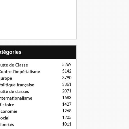
Catégories
5269
utte de Classe
5142
ontre l'impérialisme
3790
Europe
3361
olitique française
2071
utte de classes
1683
nternationalisme
1427
istoire
1268
Economie
1205
ocial
1011
ibertés