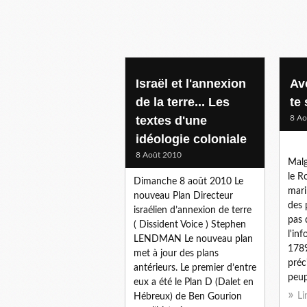
Israël et l'annexion
Ave
de la terre... Les
te 
textes d'une
8 Ao
idéologie coloniale
8 Août 2010
Malg
le R
Dimanche 8 août 2010 Le
mari
nouveau Plan Directeur
des 
israélien d’annexion de terre
pas 
( Dissident Voice ) Stephen
l'in
LENDMAN Le nouveau plan
1789
met à jour des plans
préc
antérieurs. Le premier d’entre
peupl
eux a été le Plan D (Dalet en
Li
Hébreux) de Ben Gourion