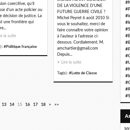
#
sion coercitive, qu’il
DE LA VIOLENCE D'UNE
#P
isse d’un acte policier ou
FUTURE GUERRE CIVILE ?
#i
e décision de justice. La
Michel Peyret 6 août 2010 Si
est une frontière qui
#I
vous le souhaitez, merci de
e...
#S
faire connaître votre opinion
#E
re la suite
à l'auteur à l'adresse ci-
dessous. Cordialement, M.
#E
) :
#Politique française
amchartier@gmail.com
#P
Depuis...
#C
Lire la suite
#U
#
Tag(s) :
#Lutte de Classe
#I
#C
#R
#S
13
14
15
16
17
18
>
>>
20