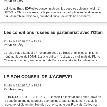
Par
Jean Lévy
Loi Nome Entre EDF et les consommateurs, les députés doivent choisir ! L’
UFC-Que Choisir s’alarme de la perspective de l’adoption en l’état du texte
par l’Assemblée Nationale, qui aboutirait à une explosion des tarifs
réglementés de l’électricité pouvant...
Les conditions russes au partenariat avec l'Otan
Publié le 29/11/2010 à 15:07
Par
Jean Lévy
La lettre volée Samedi 27 novembre 2010 La Russie limite les ambitions
hégémoniques de l’OTAN L'article qui suit n'est pas de moi, mais de Pierre
Charasse. L'auteur, ambassadeur de France à la retraite, l'a publié dans La
Jornada, quotidien mexicain....
LE BON CONSEIL DE J.Y.CREVEL
Publié le 29/11/2010 à 15:01
Par
Jean Lévy
LE BON CONSEIL DE J.Y.CREVEL Bonsoir, Le lectorat des Echos, gavé de
la pensée unique de la presse économique, traditionnellement acquis à
l'euro, ne reflète en rien l'opinion de l'ensemble des Français. Ce journal