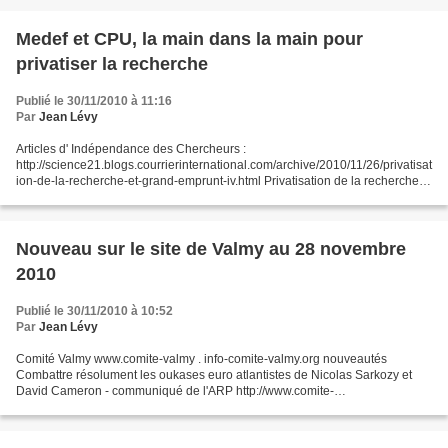
Medef et CPU, la main dans la main pour
privatiser la recherche
Publié le 30/11/2010 à 11:16
Par
Jean Lévy
Articles d' Indépendance des Chercheurs :
http://science21.blogs.courrierinternational.com/archive/2010/11/26/privatisat
ion-de-la-recherche-et-grand-emprunt-iv.html Privatisation de la recherche et
"Grand Emprunt" (IV) Le 26 novembre, le journal britannique...
Nouveau sur le site de Valmy au 28 novembre
2010
Publié le 30/11/2010 à 10:52
Par
Jean Lévy
Comité Valmy www.comite-valmy . info-comite-valmy.org nouveautés
Combattre résolument les oukases euro atlantistes de Nicolas Sarkozy et
David Cameron - communiqué de l'ARP http://www.comite-
valmy.org/spip.php?article980 Crise européenne, deuxième service...