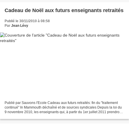
Cadeau de Noël aux futurs enseignants retraités
Publié le 30/11/2010 à 08:58
Par
Jean Lévy
Publié par Sauvons l'Ecole Cadeau aux futurs retraités: fin du "traitement
continué" In Mammouth déchaîné et de sources syndicales Depuis la loi du
9 novembre 2010, les enseignants qui, à partir du 1er juillet 2011 prendront
leur retraite en cours de...