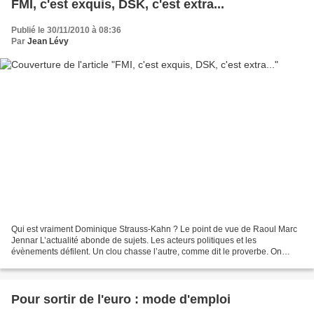
FMI, c'est exquis, DSK, c'est extra...
Publié le 30/11/2010 à 08:36
Par
Jean Lévy
Qui est vraiment Dominique Strauss-Kahn ? Le point de vue de Raoul Marc
Jennar L’actualité abonde de sujets. Les acteurs politiques et les
évènements défilent. Un clou chasse l’autre, comme dit le proverbe. On
oublie vite. Et les médias en tous genres...
Pour sortir de l'euro : mode d'emploi