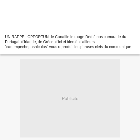
UN RAPPEL OPPORTUN de Canaille le rouge Dédié nos camarade du
Portugal, d'Irlande, de Grèce, d'ici et bientôt d'ailleurs :
"canempechepasnicolas" vous reproduit les phrases clefs du communiqué
de la CES , daté d'un an... Elles trouvent l'écho populaire...
Publicité