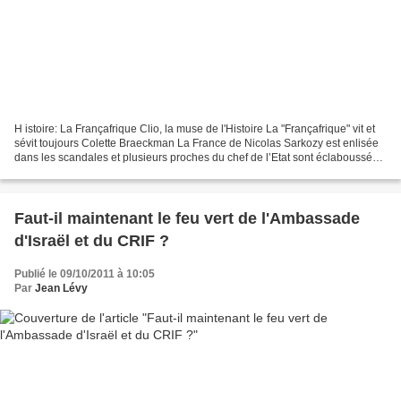
H istoire: La Françafrique Clio, la muse de l'Histoire La "Françafrique" vit et
sévit toujours Colette Braeckman La France de Nicolas Sarkozy est enlisée
dans les scandales et plusieurs proches du chef de l’Etat sont éclaboussés,
Thierry Gaubert son témoin...
Faut-il maintenant le feu vert de l'Ambassade
d'Israël et du CRIF ?
Publié le 09/10/2011 à 10:05
Par
Jean Lévy