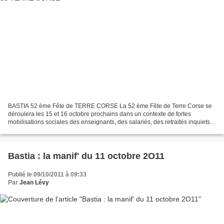
BASTIA 52 ème Fête de TERRE CORSE La 52 ème Fête de Terre Corse se
déroulera les 15 et 16 octobre prochains dans un contexte de fortes
mobilisations sociales des enseignants, des salariés, des retraités inquiets
et mécontents de se voir imposer une politique...
Bastia : la manif' du 11 octobre 2O11
Publié le 09/10/2011 à 09:33
Par
Jean Lévy