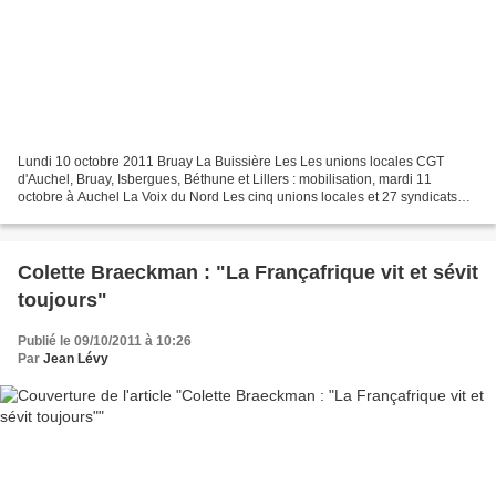
Lundi 10 octobre 2011 Bruay La Buissière Les Les unions locales CGT
d'Auchel, Bruay, Isbergues, Béthune et Lillers : mobilisation, mardi 11
octobre à Auchel La Voix du Nord Les cinq unions locales et 27 syndicats
étaient représentés la semaine dernière...
Colette Braeckman : "La Françafrique vit et sévit
toujours"
Publié le 09/10/2011 à 10:26
Par
Jean Lévy