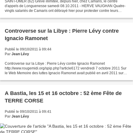
SAINT-OMER (62) Grève illimitée, depuis hier, chez Camaris, le centre
d'appels de Longuenesse samedi 08.10.2011 - HERVE VAUGHAN Quatre-
vingts salariés de Camaris ont débrayé hier pour protester contre leurs
conditions de travail. Environ quatre-vingts...
Controverse sur la Libye : Pierre Lévy contre
Ignacio Ramonet
Publié le 09/10/2011 à 09:44
Par
Jean Lévy
Controverse sur la Libye : Pierre Lévy contre Ignacio Ramonet
http://www.rougemidi.org/spip.php?article6172 vendredi 7 octobre 2011 Sur
le Web Memoire des luttes Ignacio Ramonet avait publié en avril 2011 sur
Mémoire des luttes , "Libye, le juste et l’injuste"...
A Bastia, les 15 et 16 octobre : 52 ème Fête de
TERRE CORSE
Publié le 09/10/2011 à 09:41
Par
Jean Lévy