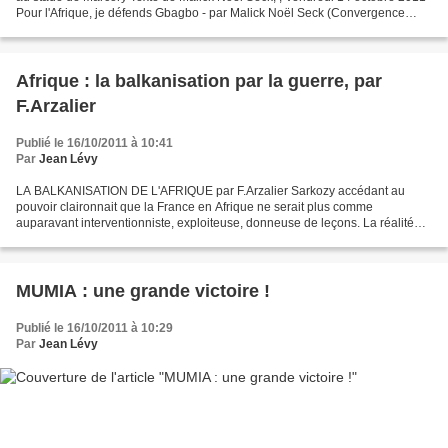
Pour l'Afrique, je défends Gbagbo - par Malick Noël Seck (Convergence
socialiste - Sénégal) Lorsque vous entendrez...
Afrique : la balkanisation par la guerre, par
F.Arzalier
Publié le 16/10/2011 à 10:41
Par
Jean Lévy
LA BALKANISATION DE L'AFRIQUE par F.Arzalier Sarkozy accédant au
pouvoir claironnait que la France en Afrique ne serait plus comme
auparavant interventionniste, exploiteuse, donneuse de leçons. La réalité
actuelle montre à quel niveau caricatural l’impérialisme...
MUMIA : une grande victoire !
Publié le 16/10/2011 à 10:29
Par
Jean Lévy