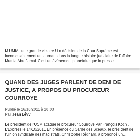
M UMIA : une grande victoire ! La décision de la Cour Suprême est
incontestablement un tournant dans la longue histoire judiciaire de l'affaire
Mumia Abu-Jamal. C'est un évènement planétaire que la presse
internationale a souligné comme tel dans son ensemble,...
QUAND DES JUGES PARLENT DE DENI DE
JUSTICE, A PROPOS DU PROCUREUR
COURROYE
Publié le 16/10/2011 à 10:03
Par
Jean Lévy
Le président de l'USM attaque le procureur Courroye Par François Koch ,
L’Express le 14/10/2011 En présence du Garde des Sceaux, le président de
l'Union syndicale des magistrats, Christophe Régnard, a prononcé un
discours d'une rare virulence contre le...