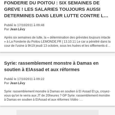
FONDERIE DU POITOU : SIX SEMAINES DE
GREVE ! LES SALARIES TOUJOURS AUSSI
DETERMINES DANS LEUR LUTTE CONTRE LE
"PLAN DE COMPETIVITE"
Publié le 17/10/2011 à 09:48
Par
Jean Lévy
Après six semaines de lutte, la « détermination des grévistes toujours intacte
» à La Fonderie du Poitou LEMONDE.FR | 13.10.11 Le car a pénétré dans la
cour de l'usine à 9h19 jeudi 13 octobre, sous les huées et les sifflements de
quelque 250 grévistes,...
Syrie: rassemblement monstre à Damas en
soutien à ElAssad et aux réformes
Publié le 17/10/2011 à 09:22
Par
Jean Lévy
Syrie: rassemblement monstre à Damas en soutien à El Assad Et ça, croyez-
vous qu'on le verra aux JT de 20heures ? GP Syrie: rassemblement monstre
à Damas en soutien à ElAssad et aux réformes Vidéo :
http://www.almanar.com.lb/french/adetails.php?
eid=34136&frid=18&cid=18&fromval=1&seccatid=37...