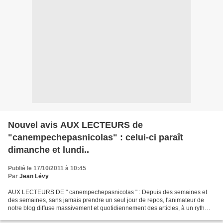
Nouvel avis AUX LECTEURS de
"canempechepasnicolas" : celui-ci paraît
dimanche et lundi..
Publié le 17/10/2011 à 10:45
Par
Jean Lévy
AUX LECTEURS DE " canempechepasnicolas " : Depuis des semaines et
des semaines, sans jamais prendre un seul jour de repos, l'animateur de
notre blog diffuse massivement et quotidiennement des articles, à un rythme
qui ne permet peut-être pas à chacun...