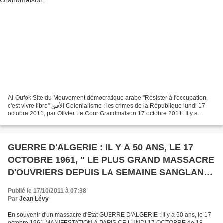
Al-Oufok Site du Mouvement démocratique arabe "Résister à l'occupation,
c'est vivre libre" الأفق Colonialisme : les crimes de la République lundi 17
octobre 2011, par Olivier Le Cour Grandmaison 17 octobre 2011. Il y a
cinquante ans, les forces de police,...
GUERRE D'ALGERIE : IL Y A 50 ANS, LE 17
OCTOBRE 1961, " LE PLUS GRAND MASSACRE
D'OUVRIERS DEPUIS LA SEMAINE SANGLANTE
DE LA COMMUNE DE PARIS DE MAI 1871 "
Publié le 17/10/2011 à 07:38
Par
Jean Lévy
En souvenir d'un massacre d'Etat GUERRE D'ALGERIE : Il y a 50 ans, le 17
octobre 1961 MANIFESTATION A PARIS CE LUNDI 17 OCTOBRE de 18