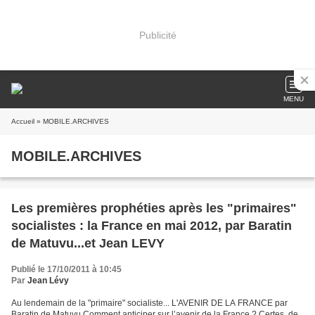
Publicité
MENU
Accueil
» MOBILE.ARCHIVES
MOBILE.ARCHIVES
Les premières prophéties après les "primaires"
socialistes : la France en mai 2012, par Baratin
de Matuvu...et Jean LEVY
Publié le 17/10/2011 à 10:45
Par
Jean Lévy
Au lendemain de la "primaire" socialiste... L'AVENIR DE LA FRANCE par
Baratin de Matuvu Comment anticiper sur l’avenir de la France ? Certes, de