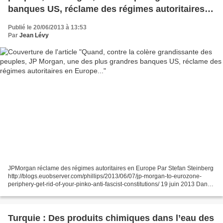
banques US, réclame des régimes autoritaires
en Europe...
Publié le 20/06/2013 à 13:53
Par
Jean Lévy
JPMorgan réclame des régimes autoritaires en Europe Par Stefan Steinberg
http://blogs.euobserver.com/phillips/2013/06/07/jp-morgan-to-eurozone-
periphery-get-rid-of-your-pinko-anti-fascist-constitutions/ 19 juin 2013 Dans
un document publié à la fin du...
Turquie : Des produits chimiques dans l’eau des