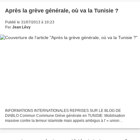
Après la grève générale, où va la Tunisie ?
Publié le 31/07/2013 à 10:23
Par
Jean Lévy
INFORMATIONS INTERNATIONALES REPRISES SUR LE BLOG DE
DIABLO Commun Commune Grève générale en TUNISIE: Mobilisation
massive contre la terreur islamiste mais appels ambigus à l' « union
nationale » C e vendredi 26 juillet 2013, la Tunisie était paralysée...