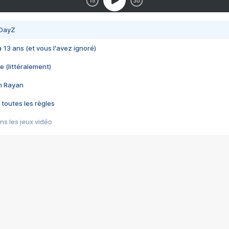
 DayZ
 a 13 ans (et vous l'avez ignoré)
e (littéralement)
im Rayan
 toutes les règles
s les jeux vidéo
us choquant de Rockstar ? - Le scandale BULLY
e plus moche de Steam
du RÊVE tourne au CAUCHEMAR
pendant 8 heures
it… à tort