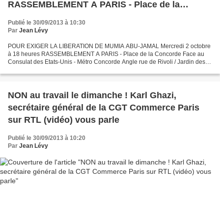
RASSEMBLEMENT A PARIS - Place de la
Concorde Face au Consulat des Etats-Unis -
Publié le 30/09/2013 à 10:30
Métro Concorde
Par
Jean Lévy
POUR EXIGER LA LIBERATION DE MUMIA ABU-JAMAL Mercredi 2 octobre
à 18 heures RASSEMBLEMENT A PARIS - Place de la Concorde Face au
Consulat des Etats-Unis - Métro Concorde Angle rue de Rivoli / Jardin des
Tuileries En juillet dernier, Mumia a été condamné...
NON au travail le dimanche ! Karl Ghazi,
secrétaire général de la CGT Commerce Paris
sur RTL (vidéo) vous parle
Publié le 30/09/2013 à 10:20
Par
Jean Lévy