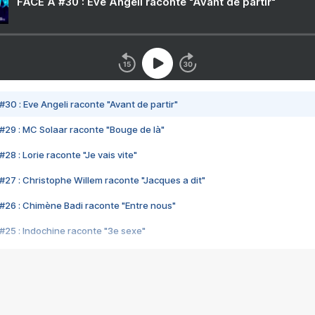
FACE A #30 : Eve Angeli raconte "Avant de partir"
#30 : Eve Angeli raconte "Avant de partir"
#29 : MC Solaar raconte "Bouge de là"
28 : Lorie raconte "Je vais vite"
#27 : Christophe Willem raconte "Jacques a dit"
#26 : Chimène Badi raconte "Entre nous"
#25 : Indochine raconte "3e sexe"
#24 : Zaho raconte "C'est chelou"
#23 : Patrick Bruel raconte "Au café des délices"
#22 : Kyo raconte "Le chemin"