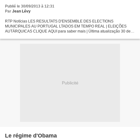
Publié le 30/09/2013 à 12:31
Par
Jean Lévy
RTP Notícias LES RESULTATS D'ENSEMBLE DES ELECTIONS
MUNICIPALES AU PORTUGAL LTADOS EM TEMPO REAL | ELEIÇÕES
AUTÁRQUICAS CLIQUE AQUI para saber mais | Última atualização 30 de
setembro 2013 | 03:59 Abstenção 47.39% Inscritos Apurados:9.184.503 Não
votaram:...
Publicité
Le régime d'Obama