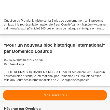
Question au Premier Ministre sur la Syrie : Le gouvernement a t-il présenté
un faux à la représentation nationale ? par Comité Valmy - http://www.comite-
valmy.org/spip.php?article3940 Les enfants de l’attaque chimique ont été
anesthésiés ! par Mère Agnès...
"Pour un nouveau bloc historique international"
par Domenico Losurdo
Publié le 30/09/2013 à 06:59
Par
Jean Lévy
TEXTE REPRIS SUR BANDERA ROSSA Lundi 23 septembre 2013 Pour un
nouveau bloc historique international par Domenico Losurdo Intervention
faite aux Journées internationalistes de 2012 organisées par les
communistes de Vénissieux et mise en ligne par Pierre...
Page suivante >
Hébergé par Overblog