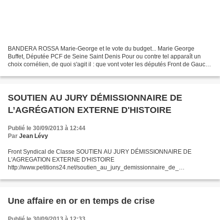
BANDERA ROSSA Marie-George et le vote du budget... Marie George
Buffet, Députée PCF de Seine Saint Denis Pour ou contre tel apparaît un
choix cornélien, de quoi s'agit il : que vont voter les députés Front de Gauche
pour le budget? Reposons la question,...
SOUTIEN AU JURY DÉMISSIONNAIRE DE
L’AGRÉGATION EXTERNE D'HISTOIRE
Publié le 30/09/2013 à 12:44
Par
Jean Lévy
Front Syndical de Classe SOUTIEN AU JURY DÉMISSIONNAIRE DE
L'AGREGATION EXTERNE D'HISTOIRE
http://www.petitions24.net/soutien_au_jury_demissionnaire_de_
lagregation_externe_dhistoire Le Ministère de l’Éducation nationale vient
d’imposer à la présidence...
Une affaire en or en temps de crise
Publié le 30/09/2013 à 12:33