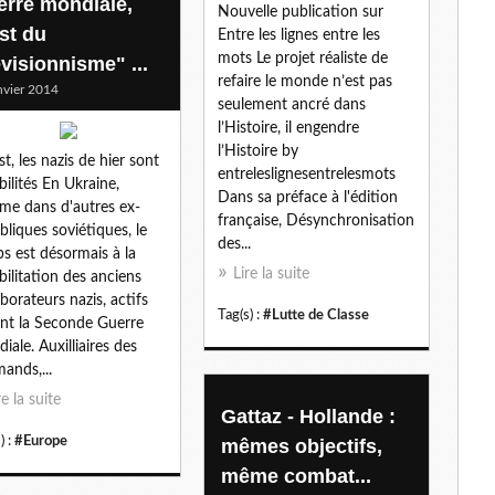
erre mondiale,
Nouvelle publication sur
l
est du
Entre les lignes entre les
mots Le projet réaliste de
évisionnisme" ...
refaire le monde n’est pas
nvier 2014
seulement ancré dans
l’Histoire, il engendre
l’Histoire by
st, les nazis de hier sont
entreleslignesentrelesmots
bilités En Ukraine,
Dans sa préface à l'édition
e dans d'autres ex-
française, Désynchronisation
bliques soviétiques, le
des...
s est désormais à la
Lire la suite
bilitation des anciens
aborateurs nazis, actifs
Tag(s) :
#Lutte de Classe
nt la Seconde Guerre
iale. Auxilliaires des
mands,...
re la suite
Gattaz - Hollande :
) :
#Europe
mêmes objectifs,
même combat...