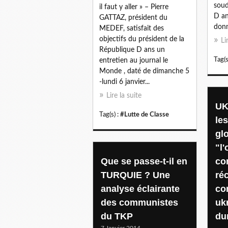
soud
il faut y aller » – Pierre
D an
GATTAZ, président du
donn
MEDEF, satisfait des
objectifs du président de la
Li
République D ans un
Tag(s
entretien au journal le
Monde , daté de dimanche 5
-lundi 6 janvier...
Lire la suite
UK
Tag(s) :
#Lutte de Classe
le
glo
"l'
Que se passe-t-il en
co
TURQUIE ? Une
ré
analyse éclairante
co
des communistes
uk
du TKP
du
7 Janvier 2014