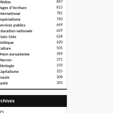
847
Médias
815
ages d"écriture
781
nternational
760
mpérialisme
669
ervices publics
629
ducation nationale
628
tats-Unis
620
olitique
505
ulture
399
nion européenne
371
Macron
370
déologie
325
apitalisme
308
ussie
305
anté
Archives
25