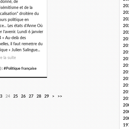
donné, de
20
tisémitisme et de la
20
icalisation" droitère du
20
ours politique en
20
ce... Les états d’Anne Où
r l’avenir. Lundi 6 janvier
20
 « Au-delà des
20
elles, il faut remettre du
20
ique » Julien Salingue...
20
re la suite
20
20
) :
#Politique française
20
20
20
20
3
24
25
26
27
28
29
>
>>
20
20
20
20
19