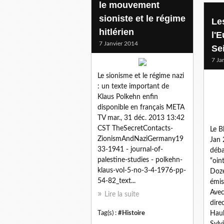
le mouvement
sioniste et le régime
Le
hitlérien
l'
7 Janvier 2014
Se
7 Ja
Le sionisme et le régime nazi
: un texte important de
Klaus Polkehn enfin
disponible en français META
TV mar., 31 déc. 2013 13:42
CST TheSecretContacts-
Le B
ZionismAndNaziGermany19
Jan
33-1941 - journal-of-
déba
palestine-studies - polkehn-
“oin
klaus-vol-5-no-3-4-1976-pp-
Doze
54-82_text...
émis
Avec
Lire la suite
dire
Tag(s) :
#Histoire
Haul
Sylv