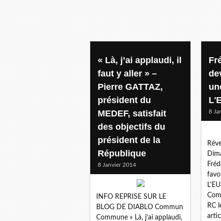
« Là, j’ai applaudi, il
Fr
faut y aller » –
de
Pierre GATTAZ,
un
président du
L'
MEDEF, satisfait
8 Ja
des objectifs du
président de la
Réve
République
Dima
Fré
8 Janvier 2014
favo
L'E
Comm
INFO REPRISE SUR LE
RC l
BLOG DE DIABLO Commun
arti
Commune « Là, j’ai applaudi,