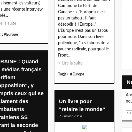
ainement les visiteurs)
Commune Le Parti de
s une récente interview
Gauche : « l’Europe » n'est
ée...
pas un tabou . Il faut
re la suite
désobéir à l'Europe..."
L’Europe n’est pas un tabou
) :
#Europe
pour nous Dans son livre
polémique, "Les tabous de la
gauche radicale, pourquoi le
Front...
RAINE : Quand
Lire la suite
s médias français
Tag(s) :
#Europe
rifient
opposition", y
mpris ceux qui se
Abo
clament des
Un livre pour
nou
mbattants
"refaire le monde"
E
rainiens SS
7 Janvier 2014
m
rant la seconde
a
i