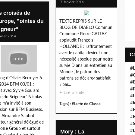
7 Janvier 2014
s croisés de
Europe, "ointes du
TEXTE REPRIS SUR LE
BLOG DE DIABLO Commun
igneur"
Commune Pierre GATTAZ
nvier 2014
applaudit François
HOLLANDE : l'affrontement
avec le capital devient une
nécessité absolue pour notre
survie D ans un entretien au
#L
Monde , le patron des
#C
log d'Olivier Berruyer 6
patrons se déclare« satisfait
#
 2014 BFM 03/01 :
» par...
#P
t avec Sylvie Goulard,
Lire la suite
#L
te du Seigneur” Nicolas
#I
 m’a invité à son
Tag(s) :
#Lutte de Classe
sion sur BFM Business.
#H
 Alexandre Saubot,
#
cteur général délégué de
#S
otte Group et surtout
#L
Mory : La
ie Goulard, députée...