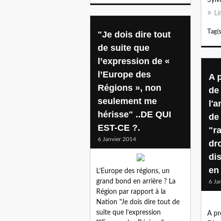
Li
Tag(s
"Je dois dire tout
de suite que
l’expression de «
l’Europe des
A 
Régions », non
de
seulement me
l'a
hérisse" ..DE QUI
de 
EST-CE ?.
"r
6 Janvier 2014
dr
di
en 
L’Europe des régions, un
grand bond en arrière ? La
6 Ja
Région par rapport à la
Nation "Je dois dire tout de
suite que l’expression
A pr