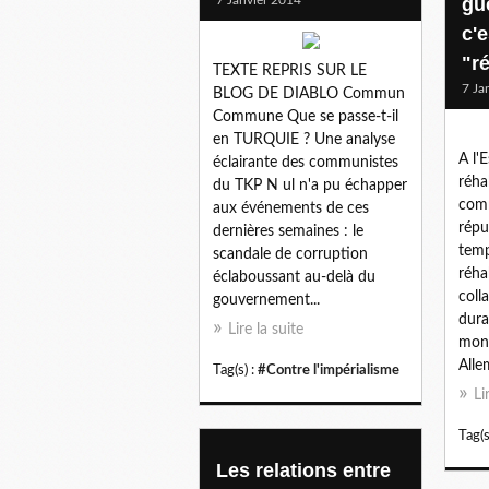
gu
c'
"r
TEXTE REPRIS SUR LE
7 Ja
BLOG DE DIABLO Commun
Commune Que se passe-t-il
en TURQUIE ? Une analyse
A l'E
éclairante des communistes
réha
du TKP N ul n'a pu échapper
comm
aux événements de ces
répu
dernières semaines : le
temp
scandale de corruption
réha
éclaboussant au-delà du
coll
gouvernement...
dura
Lire la suite
mond
Alle
Tag(s) :
#Contre l'impérialisme
Li
Tag(s
Les relations entre