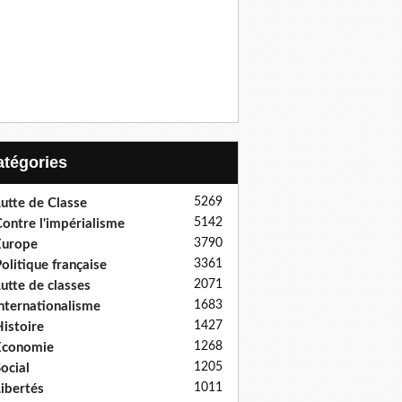
Catégories
5269
utte de Classe
5142
ontre l'impérialisme
3790
Europe
3361
olitique française
2071
utte de classes
1683
nternationalisme
1427
istoire
1268
Economie
1205
ocial
1011
ibertés