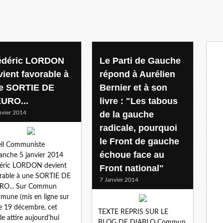
édéric LORDON
Le Parti de Gauche
vient favorable à
répond à Aurélien
e SORTIE DE
Bernier et à son
EURO...
livre : "Les tabous
nvier 2014
de la gauche
radicale, pourquoi
le Front de gauche
il Communiste
échoue face au
nche 5 janvier 2014
déric LORDON devient
Front national"
rable à une SORTIE DE
7 Janvier 2014
URO... Sur Commun
une (mis en ligne sur
e 19 décembre, cet
TEXTE REPRIS SUR LE
cle attire aujourd'hui
BLOG DE DIABLO Commun