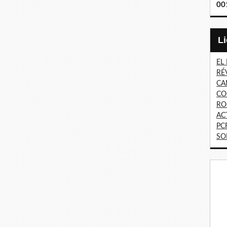
00
EL
RÉ
CA
CO
RO
AC
PC
SO