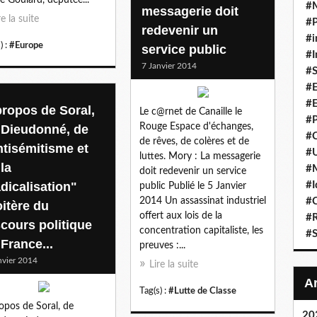
#
messagerie doit
re la suite
#P
redevenir un
#i
) :
#Europe
service public
#I
7 Janvier 2014
#S
#E
#E
propos de Soral,
Le c@rnet de Canaille le
#P
Rouge Espace d'échanges,
 Dieudonné, de
#C
de rêves, de colères et de
ntisémitisme et
#U
luttes. Mory : La messagerie
la
#
doit redevenir un service
adicalisation"
#I
public Publié le 5 Janvier
2014 Un assassinat industriel
#C
oitère du
offert aux lois de la
#R
scours politique
concentration capitaliste, les
#S
France...
preuves :...
nvier 2014
Lire la suite
Tag(s) :
#Lutte de Classe
opos de Soral, de
20