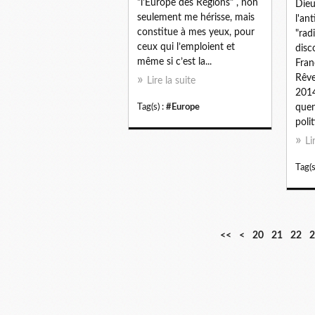
"l'Europe des Régions" , non
Dieu
seulement me hérisse, mais
l'an
constitue à mes yeux, pour
"rad
ceux qui l’emploient et
disc
même si c’est la...
Fran
Rêve
Lire la suite
2014
Tag(s) :
#Europe
quen
polit
Li
Tag(s
1
<<
<
20
21
22
2
0