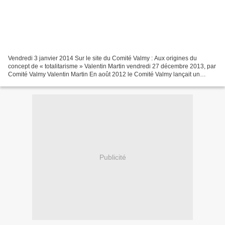
Vendredi 3 janvier 2014 Sur le site du Comité Valmy : Aux origines du
concept de « totalitarisme » Valentin Martin vendredi 27 décembre 2013, par
Comité Valmy Valentin Martin En août 2012 le Comité Valmy lançait un
retentissant "Appel à faire cesser l’agression...
Publicité