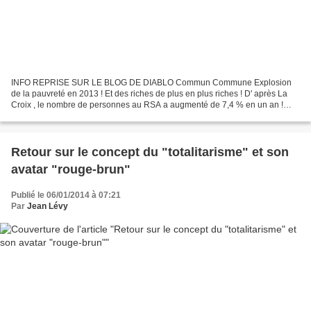
INFO REPRISE SUR LE BLOG DE DIABLO Commun Commune Explosion
de la pauvreté en 2013 ! Et des riches de plus en plus riches ! D' après La
Croix , le nombre de personnes au RSA a augmenté de 7,4 % en un an !
Environ 2,25 millions de foyers bénéficiaient...
Retour sur le concept du "totalitarisme" et son
avatar "rouge-brun"
Publié le 06/01/2014 à 07:21
Par
Jean Lévy