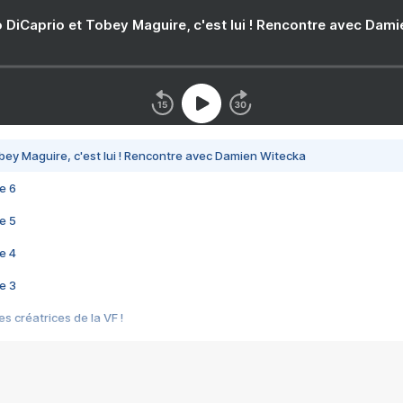
 DiCaprio et Tobey Maguire, c'est lui ! Rencontre avec Dam
bey Maguire, c'est lui ! Rencontre avec Damien Witecka
e 6
e 5
e 4
e 3
s créatrices de la VF !
e 2
e 1