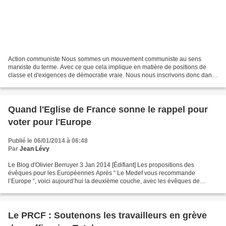
Action communiste Nous sommes un mouvement communiste au sens
marxiste du terme. Avec ce que cela implique en matière de positions de
classe et d'exigences de démocratie vraie. Nous nous inscrivons donc dans
les luttes anti-capitalistes et relayons les...
Quand l'Eglise de France sonne le rappel pour
voter pour l'Europe
Publié le 06/01/2014 à 06:48
Par
Jean Lévy
Le Blog d'Olivier Berruyer 3 Jan 2014 [Édifiant] Les propositions des
évêques pour les Européennes Après “ Le Medef vous recommande
l’Europe “, voici aujourd’hui la deuxième couche, avec les évêques de
France ! Ils se sont réunis à Lourde début novembre...
Le PRCF : Soutenons les travailleurs en grève