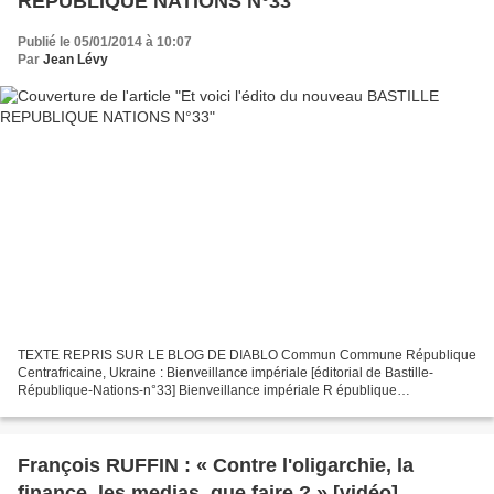
REPUBLIQUE NATIONS N°33
Publié le 05/01/2014 à 10:07
Par
Jean Lévy
TEXTE REPRIS SUR LE BLOG DE DIABLO Commun Commune République
Centrafricaine, Ukraine : Bienveillance impériale [éditorial de Bastille-
République-Nations-n°33] Bienveillance impériale R épublique
Centrafricaine, Ukraine. Rien ne semble rapprocher ces deux...
François RUFFIN : « Contre l'oligarchie, la
finance, les medias, que faire ? » [vidéo]