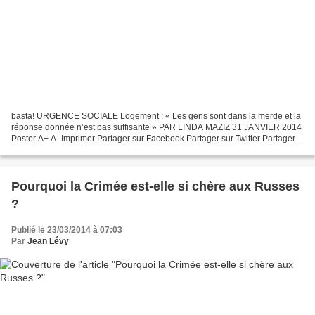
basta! URGENCE SOCIALE Logement : « Les gens sont dans la merde et la
réponse donnée n’est pas suffisante » PAR LINDA MAZIZ 31 JANVIER 2014
Poster A+ A- Imprimer Partager sur Facebook Partager sur Twitter Partager
sur Delicious Partager sur Google+ Les...
Pourquoi la Crimée est-elle si chère aux Russes
?
Publié le 23/03/2014 à 07:03
Par
Jean Lévy