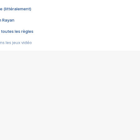
e (littéralement)
im Rayan
 toutes les règles
s les jeux vidéo
us choquant de Rockstar ? - Le scandale BULLY
e plus moche de Steam
du RÊVE tourne au CAUCHEMAR
pendant 8 heures
it… à tort
umiliés par un jeu vidéo
ire - Final Fantasy 8
ti un empire - Age of Empires