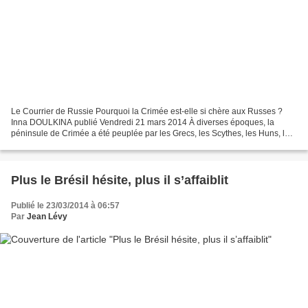
Le Courrier de Russie Pourquoi la Crimée est-elle si chère aux Russes ?
Inna DOULKINA publié Vendredi 21 mars 2014 À diverses époques, la
péninsule de Crimée a été peuplée par les Grecs, les Scythes, les Huns, les
Arméniens et les Tatars. Ces derniers,...
Plus le Brésil hésite, plus il s’affaiblit
Publié le 23/03/2014 à 06:57
Par
Jean Lévy