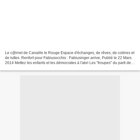
Le c@rnet de Canaille le Rouge Espace d'échanges, de rêves, de colères et
de luttes. Renfort pour Fabiusocchio : Fabiusinger arrive, Publié le 22 Mars
2014 Mettez les enfants et les démocrates à l'abri Les "troupes" du parti des
"non fascistes" de Fabiusocchios...