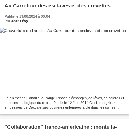
Au Carrefour des esclaves et des crevettes
Publié le 13/06/2014 à 06:04
Par
Jean Lévy
Le c@rnet de Canaille le Rouge Espace d'échanges, de rêves, de colères et
de luttes. La logique du capital Publié le 12 Juin 2014 C'est le degré un peu
en dessous de Dacca et ses ouvrières enfermées à clé dans les usines
flambant neuves pour cinquante...
"Collaboration" franco-américaine : monte la-