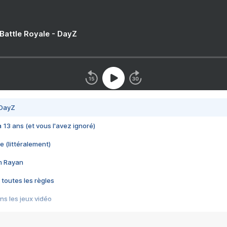
 Battle Royale - DayZ
 DayZ
 a 13 ans (et vous l'avez ignoré)
e (littéralement)
im Rayan
 toutes les règles
s les jeux vidéo
us choquant de Rockstar ? - Le scandale BULLY