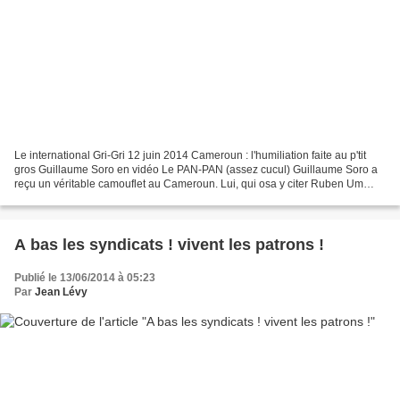
Le international Gri-Gri 12 juin 2014 Cameroun : l'humiliation faite au p'tit
gros Guillaume Soro en vidéo Le PAN-PAN (assez cucul) Guillaume Soro a
reçu un véritable camouflet au Cameroun. Lui, qui osa y citer Ruben Um
Nyobé, a en effet vu une assemblée...
A bas les syndicats ! vivent les patrons !
Publié le 13/06/2014 à 05:23
Par
Jean Lévy