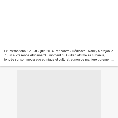
Le international Gri-Gri 2 juin 2014 Rencontre / Dédicace : Nancy Morejon le
7 juin à Présence Africaine "Au moment où Guillèn affirme sa cubanité,
fondée sur son métissage ethnique et culturel, et non de manière purement
symbolique, l'histoire de la...