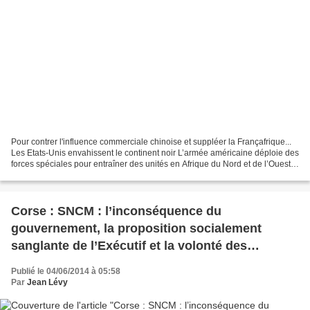
Pour contrer l'influence commerciale chinoise et suppléer la Françafrique...
Les Etats-Unis envahissent le continent noir L’armée américaine déploie des
forces spéciales pour entraîner des unités en Afrique du Nord et de l’Ouest
par Eric London Le New...
Corse : SNCM : l’inconséquence du
gouvernement, la proposition socialement
sanglante de l’Exécutif et la volonté des
Jaillanac, Frérot et Lota de porter le coup grâce..
Publié le 04/06/2014 à 05:58
Par
Jean Lévy