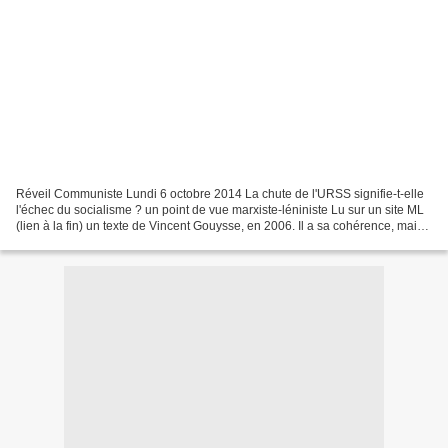
Réveil Communiste Lundi 6 octobre 2014 La chute de l'URSS signifie-t-elle
l'échec du socialisme ? un point de vue marxiste-léniniste Lu sur un site ML
(lien à la fin) un texte de Vincent Gouysse, en 2006. Il a sa cohérence, mais il
n'explique pas comment...