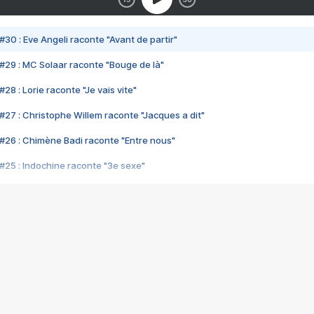
#30 : Eve Angeli raconte "Avant de partir"
#29 : MC Solaar raconte "Bouge de là"
28 : Lorie raconte "Je vais vite"
#27 : Christophe Willem raconte "Jacques a dit"
#26 : Chimène Badi raconte "Entre nous"
#25 : Indochine raconte "3e sexe"
#24 : Zaho raconte "C'est chelou"
#23 : Patrick Bruel raconte "Au café des délices"
#22 : Kyo raconte "Le chemin"
#21 : Nolwenn Leroy raconte "Cassé"
#20 : Patrick Hernandez raconte "Born to be alive"