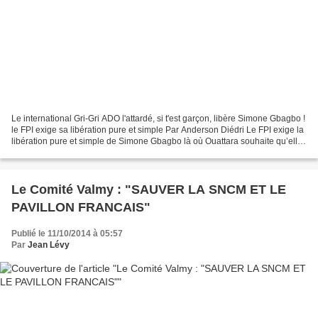
Le international Gri-Gri ADO l'attardé, si t'est garçon, libère Simone Gbagbo !
le FPI exige sa libération pure et simple Par Anderson Diédri Le FPI exige la
libération pure et simple de Simone Gbagbo là où Ouattara souhaite qu’elle
soit jugée par...
Le Comité Valmy : "SAUVER LA SNCM ET LE
PAVILLON FRANCAIS"
Publié le 11/10/2014 à 05:57
Par
Jean Lévy