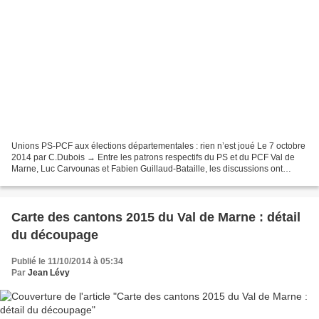
Unions PS-PCF aux élections départementales : rien n’est joué Le 7 octobre
2014 par C.Dubois → Entre les patrons respectifs du PS et du PCF Val de
Marne, Luc Carvounas et Fabien Guillaud-Bataille, les discussions ont
commencé de manière informelle à propos...
Carte des cantons 2015 du Val de Marne : détail
du découpage
Publié le 11/10/2014 à 05:34
Par
Jean Lévy