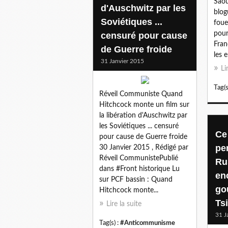
Saou
d'Auschwitz par les
blog
Soviétiques ...
foue
pour
censuré pour cause
Fran
de Guerre froide
les e
31 Janvier 2015
Li
Tag(s
Réveil Communiste Quand
Hitchcock monte un film sur
la libération d'Auschwitz par
les Soviétiques ... censuré
Ce
pour cause de Guerre froide
pe
30 Janvier 2015 , Rédigé par
Réveil CommunistePublié
Rus
dans #Front historique Lu
en
sur PCF bassin : Quand
go
Hitchcock monte...
Tsi
Lire la suite
31 J
Tag(s) :
#Anticommunisme