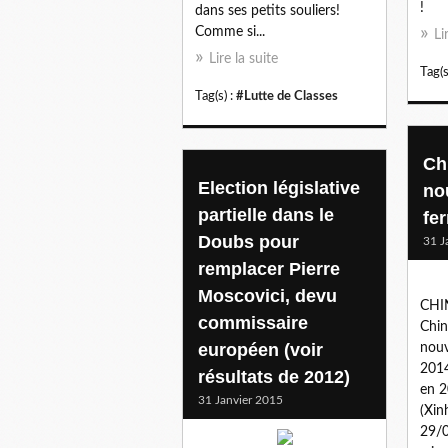
!
dans ses petits souliers!
Comme si...
Li
Lire la suite
Tag(s
Tag(s) :
#Lutte de Classes
Ch
Election législative
no
partielle dans le
fe
Doubs pour
31 J
remplacer Pierre
Moscovici, devu
CHI
commissaire
Chin
européen (voir
nouv
2014
résultats de 2012)
en 2
31 Janvier 2015
(Xin
29/0