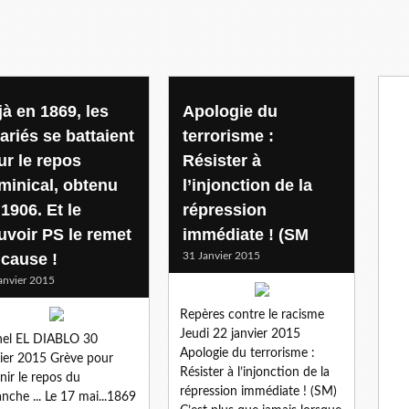
jà en 1869, les
Apologie du
ariés se battaient
terrorisme :
ur le repos
Résister à
minical, obtenu
l’injonction de la
1906. Et le
répression
uvoir PS le remet
immédiate ! (SM
 cause !
31 Janvier 2015
anvier 2015
Repères contre le racisme
Jeudi 22 janvier 2015
hel EL DIABLO 30
Apologie du terrorisme :
ier 2015 Grève pour
Résister à l’injonction de la
nir le repos du
répression immédiate ! (SM)
nche ... Le 17 mai...1869