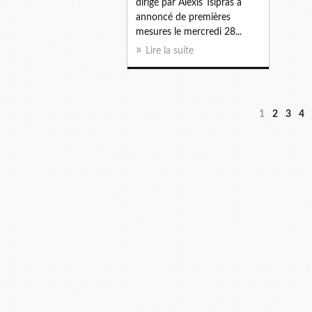
dirigé par Alexis Tsipras a
annoncé de premières
mesures le mercredi 28...
Lire la suite
1
2
3
4