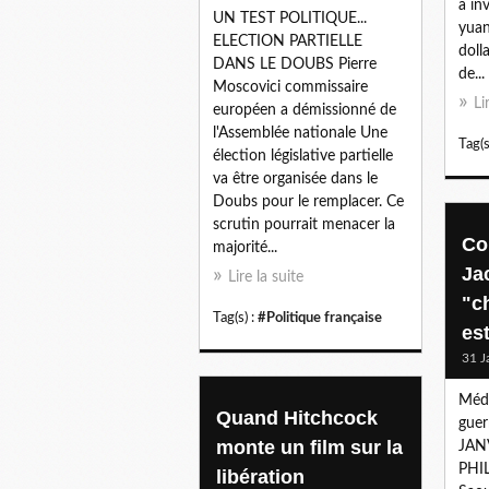
a in
UN TEST POLITIQUE...
yuan
ELECTION PARTIELLE
doll
DANS LE DOUBS Pierre
de...
Moscovici commissaire
Li
européen a démissionné de
l'Assemblée nationale Une
Tag(s
élection législative partielle
va être organisée dans le
Doubs pour le remplacer. Ce
scrutin pourrait menacer la
Co
majorité...
Ja
Lire la suite
"c
Tag(s) :
#Politique française
est
31 J
Médi
Quand Hitchcock
guer
monte un film sur la
JAN
PHIL
libération