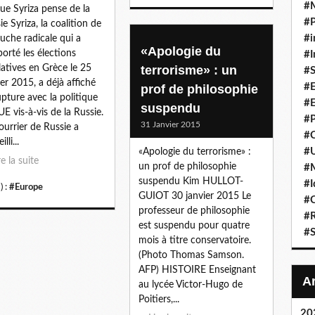
#
ue Syriza pense de la
#P
ie Syriza, la coalition de
#i
auche radicale qui a
«Apologie du
orté les élections
#I
slatives en Grèce le 25
terrorisme» : un
#S
ier 2015, a déjà affiché
#E
prof de philosophie
upture avec la politique
#E
suspendu
’UE vis-à-vis de la Russie.
#P
31 Janvier 2015
ourrier de Russie a
#C
lli...
#U
«Apologie du terrorisme» :
re la suite
un prof de philosophie
#
suspendu Kim HULLOT-
#I
) :
#Europe
GUIOT 30 janvier 2015 Le
#C
professeur de philosophie
#R
est suspendu pour quatre
#S
mois à titre conservatoire.
(Photo Thomas Samson.
AFP) HISTOIRE Enseignant
au lycée Victor-Hugo de
Poitiers,...
20