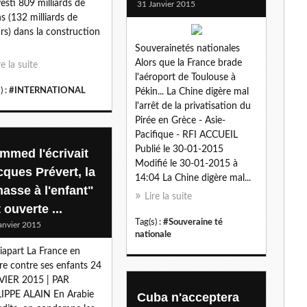
vesti 809 milliards de
31 Janvier 2015
l
s (132 milliards de
ars) dans la construction
Souverainetés nationales
Alors que la France brade
re la suite
l'aéroport de Toulouse à
) :
#INTERNATIONAL
Pékin... La Chine digère mal
l'arrêt de la privatisation du
Pirée en Grèce - Asie-
Pacifique - RFI ACCUEIL
Publié le 30-01-2015
mmed l'écrivait
Modifié le 30-01-2015 à
cques Prévert, la
14:04 La Chine digère mal...
hasse à l'enfant"
Lire la suite
 ouverte ...
Tag(s) :
#Souveraine té
anvier 2015
nationale
apart La France en
re contre ses enfants 24
VIER 2015 | PAR
IPPE ALAIN En Arabie
Cuba n'acceptera