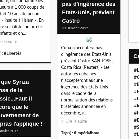
dite, on condamne les
pas d'ingérence des
ueurs à 1 000 coups de
Etats-Unis, prévient
t et 10 ans de prison
Castro
 « insulte à l’Islam ». En
ce socialiste, on arrête
31 Janvier 2015
nfants et on...
re la suite
Cuba n'acceptera pas
) :
#Libertés
d'ingérence des Etats-Unis,
prévient Castro SAN JOSE,
Costa Rica (Reuters) - Les
#L
autorités cubaines
#C
n'accepteront aucune
 que Syriza
#
ingérence des Etats-Unis
nse de la
#P
dans le cadre de la
sie...Faut-il
#L
normalisation des relations
#I
core que le
bilatérales annoncée en
#H
décembre, a...
uvernement de
#
Lire la suite
pras l'applique !
#S
anvier 2015
Tag(s) :
#Impérialisme
#L