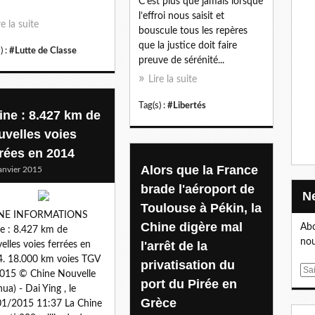
C’est plus que jamais lorsque
l’effroi nous saisit et
re la suite
bouscule tous les repères
que la justice doit faire
) :
#Lutte de Classe
preuve de sérénité...
Lire la suite
Tag(s) :
#Libertés
ine : 8.427 km de
uvelles voies
rrées en 2014
Alors que la France
anvier 2015
brade l'aéroport de
Toulouse à Pékin, la
NE INFORMATIONS
Chine digère mal
Abo
e : 8.427 km de
nou
l'arrêt de la
elles voies ferrées en
. 18.000 km voies TGV
privatisation du
E
015 © Chine Nouvelle
port du Pirée en
m
hua) - Dai Ying , le
a
Grèce
1/2015 11:37 La Chine
i