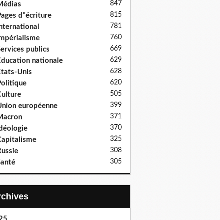
847
Médias
815
ages d"écriture
781
nternational
760
mpérialisme
669
ervices publics
629
ducation nationale
628
tats-Unis
620
olitique
505
ulture
399
nion européenne
371
Macron
370
déologie
325
apitalisme
308
ussie
305
anté
Archives
25