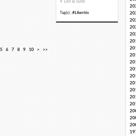
Lire la suite
20
Tag(s) :
#Libertés
20
20
20
20
20
20
2
5
6
7
8
9
10
>
>>
20
0
20
20
20
20
20
20
20
20
20
20
19