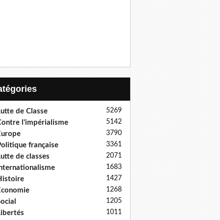
Catégories
5269
utte de Classe
5142
ontre l'impérialisme
3790
Europe
3361
olitique française
2071
utte de classes
1683
nternationalisme
1427
istoire
1268
Economie
1205
ocial
1011
ibertés