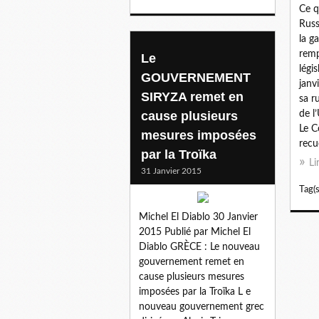
Ce q
Russ
la g
remp
Le
légi
GOUVERNEMENT
janv
SIRYZA remet en
sa r
cause plusieurs
de l
Le C
mesures imposées
recuei
par la Troïka
Li
31 Janvier 2015
Tag(s
Michel El Diablo 30 Janvier
2015 Publié par Michel El
Diablo GRÈCE : Le nouveau
gouvernement remet en
cause plusieurs mesures
imposées par la Troïka L e
nouveau gouvernement grec