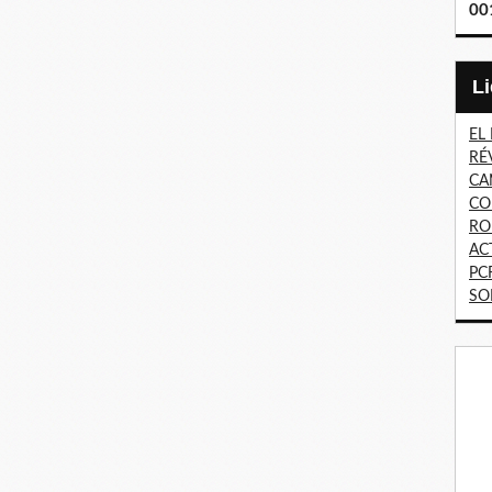
00
EL
RÉ
CA
CO
RO
AC
PC
SO