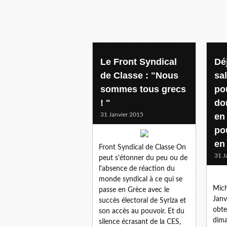
Le Front Syndical
Dé
de Classe : "Nous
sal
sommes tous grecs
po
! "
do
31 Janvier 2015
en 
po
en
Front Syndical de Classe On
31 J
peut s'étonner du peu ou de
l'absence de réaction du
monde syndical à ce qui se
Mic
passe en Grèce avec le
Janv
succès électoral de Syriza et
obte
son accès au pouvoir. Et du
dima
silence écrasant de la CES,