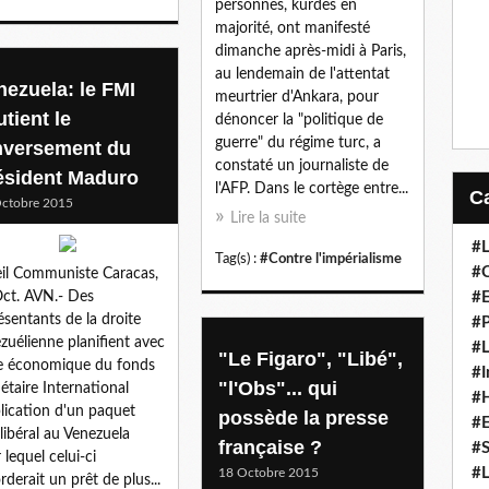
personnes, kurdes en
majorité, ont manifesté
dimanche après-midi à Paris,
au lendemain de l'attentat
nezuela: le FMI
meurtrier d'Ankara, pour
tient le
dénoncer la "politique de
guerre" du régime turc, a
nversement du
constaté un journaliste de
ésident Maduro
l'AFP. Dans le cortège entre...
ctobre 2015
Lire la suite
#L
Tag(s) :
#Contre l'impérialisme
#C
il Communiste Caracas,
ct. AVN.- Des
#
ésentants de la droite
#P
zuélienne planifient avec
#L
"Le Figaro", "Libé",
de économique du fonds
#I
"l'Obs"... qui
taire International
#H
plication d'un paquet
possède la presse
#
libéral au Venezuela
française ?
#S
 lequel celui-ci
#L
18 Octobre 2015
rderait un prêt de plus...