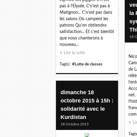
ve
pas à l'Elysée, C'n'est pas à
la
Matignon... C'n'est pas dans
les salons Où campent les
sy
patrons Qu'on obtiendra
Th
satisfaction... Et c'est bientôt
18 O
que nous chanterons à
nouveau...
Lire la suite
Nico
Came
Tag(s) :
#Lutte de classes
de L
réitè
l’en
Acco
dimanche 18
net.
octobre 2015 à 15h :
l’hi
solidarité avec le
fran
comp
Kurdistan
Li
18 Octobre 2015
Tag(s