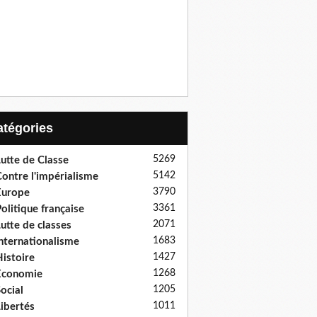
Catégories
5269
utte de Classe
5142
ontre l'impérialisme
3790
Europe
3361
olitique française
2071
utte de classes
1683
nternationalisme
1427
istoire
1268
Economie
1205
ocial
1011
ibertés