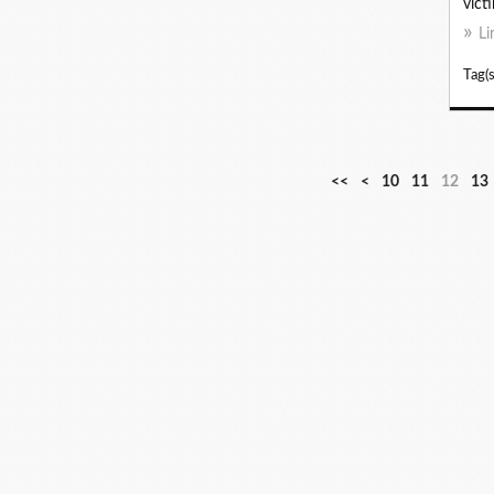
vict
Li
Tag(s
<<
<
10
11
12
13