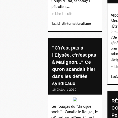
Coups d’État, sabotages
pétroliers,...
Lire la suite
Allo
Mora
Tag(s) :
#Internationalisme
l’Éta
lors
70e 
géné
"C'n'est pas à
prés
l'Elysée, c'n'est pas
salu
délé
à Matignon..." Ce
Li
qu'on scandait hier
dans les défilés
Tag(s
syndicaux
18 Octobre 2015
RÉ
Les rouages du "dialogue
CO
social"... Canaille le Rouge , le
Po
c@rnet, ses p@ges. C'n'est