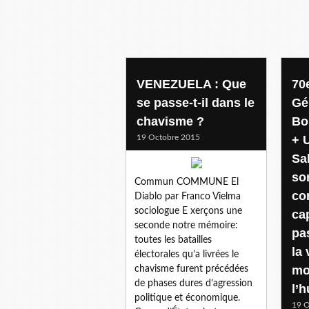
VENEZUELA : Que
70
se passe-t-il dans le
Gé
chavisme ?
Bo
19 Octobre 2015
+ 
Sa
so
Commun COMMUNE El
co
Diablo par Franco Vielma
sociologue E xerçons une
ca
seconde notre mémoire:
pa
toutes les batailles
la 
électorales qu’a livrées le
mo
chavisme furent précédées
de phases dures d’agression
l’
politique et économique.
19 O