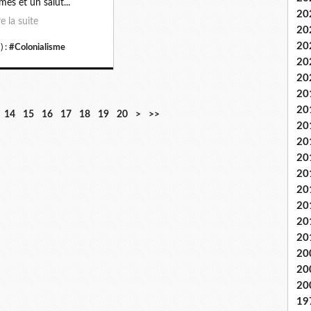
imes et un salut...
20
re la suite
20
20
) :
#Colonialisme
20
20
20
20
14
15
16
17
18
19
20
>
>>
20
20
20
20
20
20
20
20
20
20
20
19