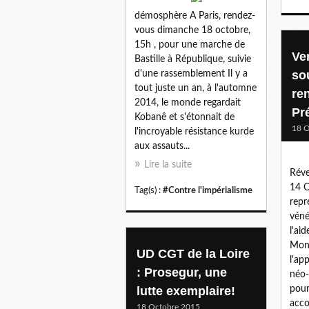
démosphère A Paris, rendez-
vous dimanche 18 octobre,
15h , pour une marche de
Ve
Bastille à République, suivie
sou
d'une rassemblement Il y a
tout juste un an, à l'automne
re
2014, le monde regardait
Pr
Kobanê et s'étonnait de
18 O
l'incroyable résistance kurde
aux assauts...
Lire la suite
Réve
14 O
Tag(s) :
#Contre l'impérialisme
repr
véné
l'ai
Moné
UD CGT de la Loire
l'ap
: Prosegur, une
néo-
lutte exemplaire!
pour
acco
18 Octobre 2015