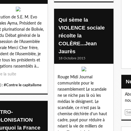
cution de S.E. M. Evo
Qui sème la
les Ayma, Président de
VIOLENCE sociale
t plurinational de Bolivie,
récolte la
 du Débat général de la
session de l’Assemblée
COLÈRE...Jean
rale Merci Cher frère,
Jaurès
ident de l’Assemblée, je
18 Octobre 2015
e tous les présidents et
gations rassemblés à...
re la suite
Rouge Midi Journal
communiste pour le
) :
#Contre le capitalisme
rassemblement Le scandale
Abo
ne se niche pas là où les
nou
médias le désignent. Le
scandale, ce n’est pas la
TRO-
E
chemise déchirée d’un haut
m
LONISATION
cadre, payé pour réduire à
a
néant la vie de milliers de
urquoi la France
i