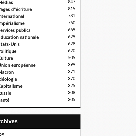
847
Médias
815
ages d"écriture
781
nternational
760
mpérialisme
669
ervices publics
629
ducation nationale
628
tats-Unis
620
olitique
505
ulture
399
nion européenne
371
Macron
370
déologie
325
apitalisme
308
ussie
305
anté
Archives
25