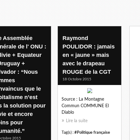
e Assemblée
Raymond
nérale de l' ONU :
POULIDOR : jamais
livie + Equateur
en « jaune » mais
Uruguay +
avec le drapeau
lvador : “Nous
ROUGE de la CGT
mmes
18 Octobre 2015
nvaincus que le
pitalisme n’est
Source : La Montagne
s la solution pour
Commun COMMUNE El
Diablo
vie et encore
Lire la suite
ins pour
humanité.”
Tag(s) :
#Politique française
ctobre 2015