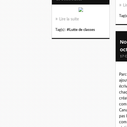
Li
Tag(s
Lire la suite
Tag(s) :
#Lutte de classes
No
oc
17 O
Parce
ajou
écriv
chaq
créa
com
Cana
pas 
com