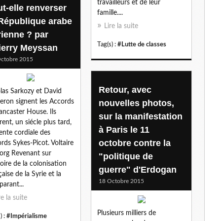
travailleurs et de leur
ut-elle renverser
l
famille....
 République arabe
Lire la suite
rienne ? par
Tag(s) :
#Lutte de classes
ierry Meyssan
ctobre 2015
Retour, avec
las Sarkozy et David
ron signent les Accords
nouvelles photos,
ancaster House. Ils
sur la manifestation
rent, un siécle plus tard,
à Paris le 11
tente cordiale des
octobre contre la
rds Sykes-Picot. Voltaire
 org Revenant sur
"politique de
stoire de la colonisation
guerre" d'Erdogan
çaise de la Syrie et la
18 Octobre 2015
arant...
re la suite
Plusieurs milliers de
) :
#Impérialisme