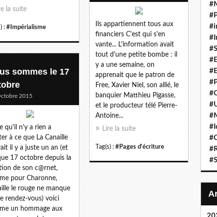
#
re la suite
#P
Ils appartiennent tous aux
#i
) :
#Impérialisme
financiers C'est qui s'en
#I
vante... L'information avait
#S
tout d'une petite bombe : il
#E
y a une semaine, on
us sommes le 17
#E
apprenait que le patron de
#P
tobre
Free, Xavier Niel, son allié, le
#C
banquier Matthieu Pigasse,
ctobre 2015
#U
et le producteur télé Pierre-
#
Antoine...
#I
 qu'il n'y a rien a
Lire la suite
ter à ce que La Canaille
#C
Tag(s) :
#Pages d'écriture
ait il y a juste un an (et
#R
ue 17 octobre depuis la
#S
tion de son c@rnet,
me pour Charonne,
ille le rouge ne manque
le rendez-vous) voici
me un hommage aux
20