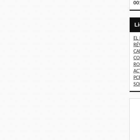
00
EL
RÉ
CA
CO
RO
AC
PC
SO