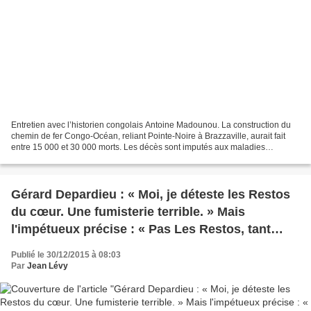
Entretien avec l’historien congolais Antoine Madounou. La construction du
chemin de fer Congo-Océan, reliant Pointe-Noire à Brazzaville, aurait fait
entre 15 000 et 30 000 morts. Les décès sont imputés aux maladies
tropicales ou aux conditions de travail...
Gérard Depardieu : « Moi, je déteste les Restos
du cœur. Une fumisterie terrible. » Mais
l'impétueux précise : « Pas Les Restos, tant
mieux que ça existe. Mais on a un peu honte.
Publié le 30/12/2015 à 08:03
Pas pour les gens qui ont faim, mais pour l'État
Par
Jean Lévy
qui devrait s'en occuper. Honte pour ceux qui
gouvernent. »