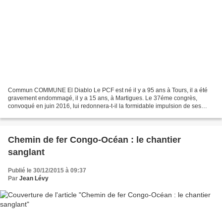
Commun COMMUNE El Diablo Le PCF est né il y a 95 ans à Tours, il a été
gravement endommagé, il y a 15 ans, à Martigues. Le 37éme congrès,
convoqué en juin 2016, lui redonnera-t-il la formidable impulsion de ses
débuts où au contraire l'handicapera-t-il...
Chemin de fer Congo-Océan : le chantier
sanglant
Publié le 30/12/2015 à 09:37
Par
Jean Lévy