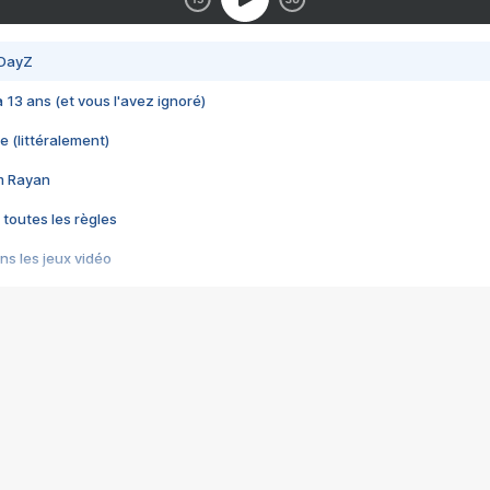
 DayZ
 a 13 ans (et vous l'avez ignoré)
e (littéralement)
im Rayan
 toutes les règles
s les jeux vidéo
us choquant de Rockstar ? - Le scandale BULLY
e plus moche de Steam
du RÊVE tourne au CAUCHEMAR
pendant 8 heures
it… à tort