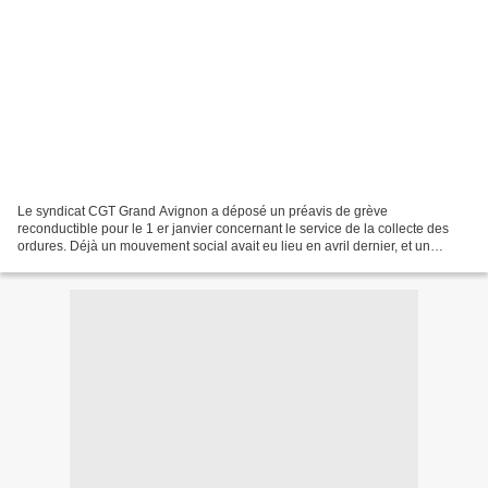
Le syndicat CGT Grand Avignon a déposé un préavis de grève
reconductible pour le 1 er janvier concernant le service de la collecte des
ordures. Déjà un mouvement social avait eu lieu en avril dernier, et un
accord avait été conclu avec l’Agglo. Mais le...