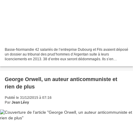
Basse-Normandie 42 salariés de l’entreprise Dubourg et Fils avaient déposé
un dossier au tribunal des prud’hommes d’Argentan suite à leurs
licenciements en 2013. 38 d’entre eux seront dédommagés. Ils s’en
souviendront, les 50 salariés de Dubourg et Fils,...
George Orwell, un auteur anticommuniste et
rien de plus
Publié le 31/12/2015 à 07:16
Par
Jean Lévy