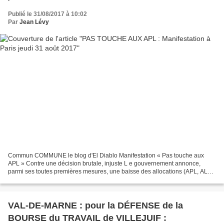
Publié le 31/08/2017 à 10:02
Par
Jean Lévy
Commun COMMUNE le blog d'El Diablo Manifestation « Pas touche aux
APL » Contre une décision brutale, injuste L e gouvernement annonce,
parmi ses toutes premières mesures, une baisse des allocations (APL, ALF,
ALS) de 5 euros pour toutes et tous à partir...
VAL-DE-MARNE : pour la DÉFENSE de la
BOURSE du TRAVAIL de VILLEJUIF :