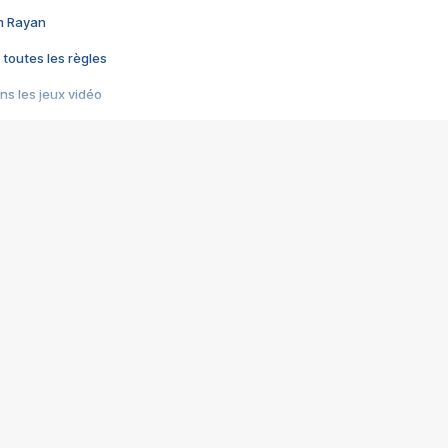
im Rayan
 toutes les règles
s les jeux vidéo
us choquant de Rockstar ? - Le scandale BULLY
e plus moche de Steam
du RÊVE tourne au CAUCHEMAR
pendant 8 heures
it… à tort
umiliés par un jeu vidéo
ire - Final Fantasy 8
ti un empire - Age of Empires
story DOFUS