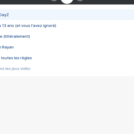
 DayZ
 a 13 ans (et vous l'avez ignoré)
e (littéralement)
im Rayan
 toutes les règles
s les jeux vidéo
us choquant de Rockstar ? - Le scandale BULLY
e plus moche de Steam
du RÊVE tourne au CAUCHEMAR
pendant 8 heures
it… à tort
umiliés par un jeu vidéo