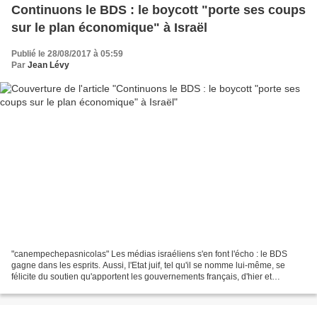
Continuons le BDS : le boycott "porte ses coups
sur le plan économique" à Israël
Publié le 28/08/2017 à 05:59
Par
Jean Lévy
"canempechepasnicolas" Les médias israéliens s'en font l'écho : le BDS
gagne dans les esprits. Aussi, l'Etat juif, tel qu'il se nomme lui-même, se
félicite du soutien qu'apportent les gouvernements français, d'hier et
d'aujoud'hui, aux thèses israéliennes,...