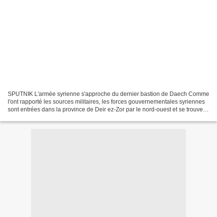
SPUTNIK L'armée syrienne s'approche du dernier bastion de Daech Comme
l'ont rapporté les sources militaires, les forces gouvernementales syriennes
sont entrées dans la province de Deir ez-Zor par le nord-ouest et se trouvent
à environ 50 km du centre...