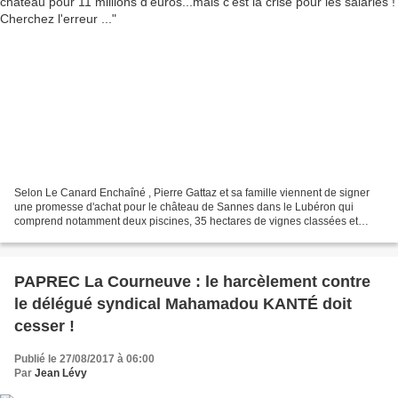
Selon Le Canard Enchaîné , Pierre Gattaz et sa famille viennent de signer
une promesse d'achat pour le château de Sannes dans le Lubéron qui
comprend notamment deux piscines, 35 hectares de vignes classées et
2.120 m2 habitables. C'est une acquisition...
PAPREC La Courneuve : le harcèlement contre
le délégué syndical Mahamadou KANTÉ doit
cesser !
Publié le 27/08/2017 à 06:00
Par
Jean Lévy