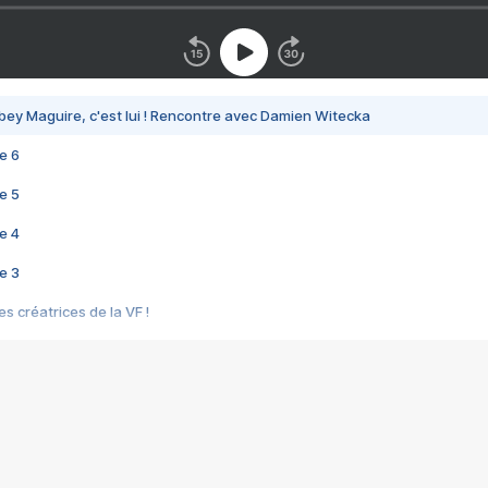
bey Maguire, c'est lui ! Rencontre avec Damien Witecka
e 6
e 5
e 4
e 3
s créatrices de la VF !
e 2
e 1
e Mektoub My Love arrive enfin ! Rencontre avec Shaïn Boumedine et Sal
i : après Toni en famille