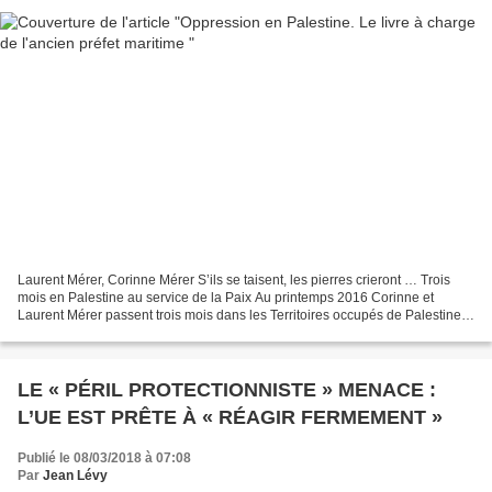
Laurent Mérer, Corinne Mérer S’ils se taisent, les pierres crieront … Trois
mois en Palestine au service de la Paix Au printemps 2016 Corinne et
Laurent Mérer passent trois mois dans les Territoires occupés de Palestine à
l’appel des Églises chrétiennes...
LE « PÉRIL PROTECTIONNISTE » MENACE :
L’UE EST PRÊTE À « RÉAGIR FERMEMENT »
Publié le 08/03/2018 à 07:08
Par
Jean Lévy