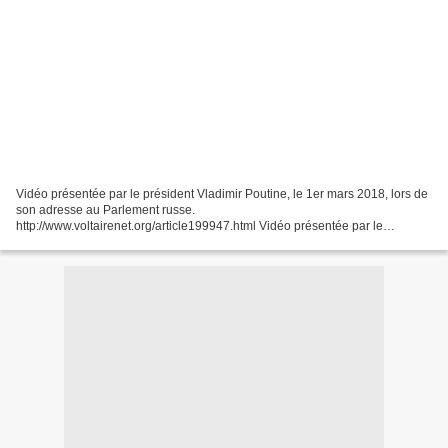
Vidéo présentée par le président Vladimir Poutine, le 1er mars 2018, lors de
son adresse au Parlement russe.
http://www.voltairenet.org/article199947.html Vidéo présentée par le
président Vladimir Poutine, le 1er mars 2018, lors de son adresse au
Parlement...