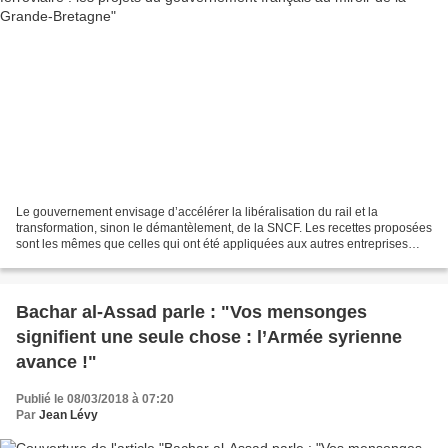
Le gouvernement envisage d’accélérer la libéralisation du rail et la
transformation, sinon le démantèlement, de la SNCF. Les recettes proposées
sont les mêmes que celles qui ont été appliquées aux autres entreprises
publiques, de France Télécom à EDF,...
Bachar al-Assad parle : "Vos mensonges
signifient une seule chose : l’Armée syrienne
avance !"
Publié le 08/03/2018 à 07:20
Par
Jean Lévy