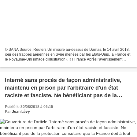
© SANA Source: Reuters Un missile au-dessus de Damas, le 14 avril 2018,
jour des frappes aériennes en Syrie menées par les Etats-Unis, la France et
le Royaume-Uni (image d'illustration). RT France Après l'avertissement
occidental menaçant Bachar el-Assad...
Interné sans procès de façon administrative,
maintenu en prison par l'arbitraire d'un état
raciste et fasciste. Ne bénéficiant pas de la
protection consulaire que la France doit à tout
Publié le 30/08/2018 à 06:15
ses ressortissants.
Par
Jean Lévy