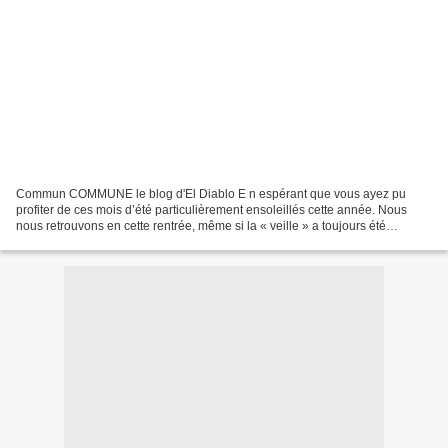
Commun COMMUNE le blog d'El Diablo E n espérant que vous ayez pu
profiter de ces mois d’été particulièrement ensoleillés cette année. Nous
nous retrouvons en cette rentrée, même si la « veille » a toujours été
assurée sur notre site... Pour notre association...