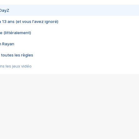
 DayZ
 a 13 ans (et vous l'avez ignoré)
e (littéralement)
im Rayan
 toutes les règles
s les jeux vidéo
us choquant de Rockstar ? - Le scandale BULLY
e plus moche de Steam
du RÊVE tourne au CAUCHEMAR
pendant 8 heures
it… à tort
umiliés par un jeu vidéo