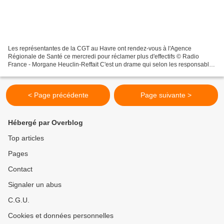
Les représentantes de la CGT au Havre ont rendez-vous à l'Agence
Régionale de Santé ce mercredi pour réclamer plus d'effectifs © Radio
France - Morgane Heuclin-Reffait C'est un drame qui selon les responsables
CGT locaux met en lumière un manque d'effectifs...
< Page précédente
Page suivante >
Hébergé par Overblog
Top articles
Pages
Contact
Signaler un abus
C.G.U.
Cookies et données personnelles