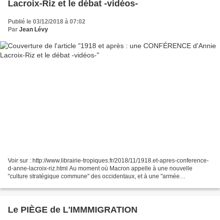
Lacroix-Riz et le débat -vidéos-
Publié le 03/12/2018 à 07:02
Par
Jean Lévy
Voir sur : http://www.librairie-tropiques.fr/2018/11/1918.et-apres-conference-
d-anne-lacroix-riz.html Au moment où Macron appelle à une nouvelle
"culture stratégique commune" des occidentaux, et à une "armée
européenne" face aux "menaces" imaginaires...
Le PIÈGE de L'IMMMIGRATION