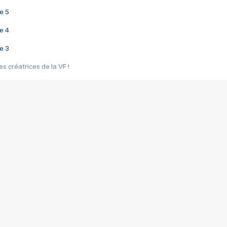
e 5
e 4
e 3
s créatrices de la VF !
e 2
e 1
e Mektoub My Love arrive enfin ! Rencontre avec Shaïn Boumedine et Sal
i : après Toni en famille
elle réalise le bouleversant Dites lui que je l'aime
ais ! Rencontre autour de Vie privée de Rebecca Zlotowski
 de Marguerite, Grave... Rencontre avec Ella Rumpf
 Les Rêveurs, un film intime sur la santé mentale