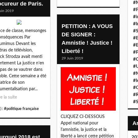
#
ocureur de Paris.
#P
uin 2019
#i
#I
PETITION : A VOUS
ice de classe, mensonges
#S
DE SIGNER :
onséquences Par
#E
Amnistie ! Justice !
rumimus Devant les
#E
ras de télévision,
Liberté !
#P
ick Strodza avait menti
29 Juin 2019
#C
rtement La justice n’en
#U
t pas de se vautrer dans
#
noble. Cette semaine a été
#I
latrice de son
#C
rumentalisation par...
#R
re la suite
#S
) :
#politique française
CLIQUEZ CI-DESSOUS
Appel national pour
l'amnistie, la justice et la
urquoi 2018 est
liberté a lancé cette pétition
20