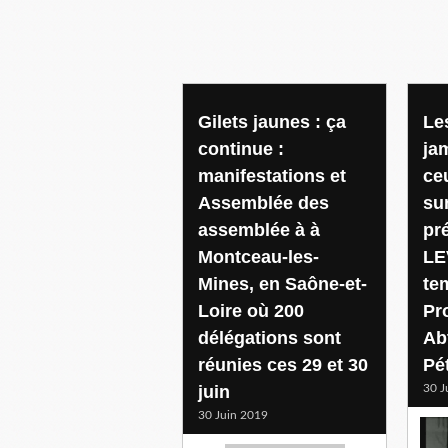
Gilets jaunes : ça
Le
continue :
ja
manifestations et
ce
Assemblée des
su
assemblée à à
pr
Montceau-les-
LE
Mines, en Saône-et-
te
Loire où 200
Pr
délégations sont
Ab
réunies ces 29 et 30
Pé
juin
30 J
30 Juin 2019