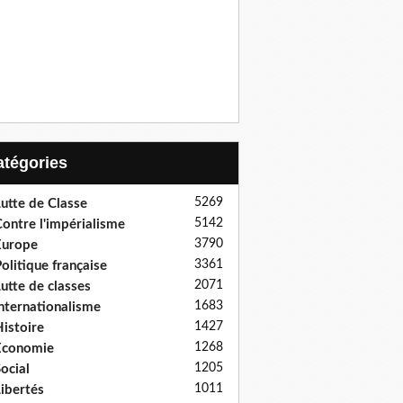
Catégories
5269
utte de Classe
5142
ontre l'impérialisme
3790
Europe
3361
olitique française
2071
utte de classes
1683
nternationalisme
1427
istoire
1268
Economie
1205
ocial
1011
ibertés