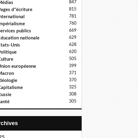
847
Médias
815
ages d"écriture
781
nternational
760
mpérialisme
669
ervices publics
629
ducation nationale
628
tats-Unis
620
olitique
505
ulture
399
nion européenne
371
Macron
370
déologie
325
apitalisme
308
ussie
305
anté
Archives
25