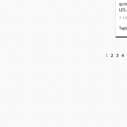
qu’e
LES..
Li
Tag(s
1
2
3
4