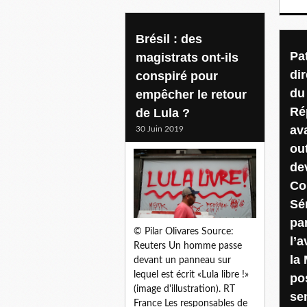
Brésil : des
Pa
magistrats ont-ils
di
conspiré pour
du
empêcher le retour
Ré
de Lula ?
av
30 Juin 2019
ou
de
Co
Sé
pa
© Pilar Olivares Source:
l’
Reuters Un homme passe
la
devant un panneau sur
lequel est écrit «Lula libre !»
po
(image d'illustration). RT
se
France Les responsables de