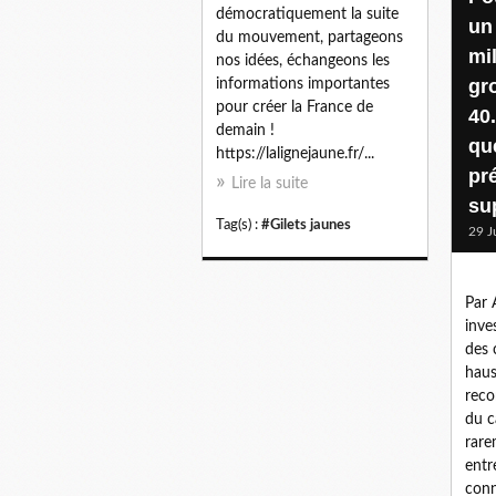
démocratiquement la suite
un
du mouvement, partageons
mi
nos idées, échangeons les
gr
informations importantes
pour créer la France de
40.
demain !
qu
https://lalignejaune.fr/...
pr
Lire la suite
su
Tag(s) :
#Gilets jaunes
29 J
Par 
inve
des 
haus
reco
du c
rare
entr
conn