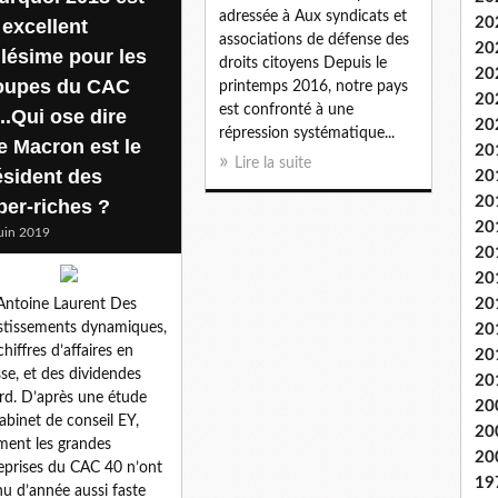
adressée à Aux syndicats et
20
 excellent
associations de défense des
20
llésime pour les
droits citoyens Depuis le
20
oupes du CAC
printemps 2016, notre pays
20
est confronté à une
..Qui ose dire
20
répression systématique...
e Macron est le
20
Lire la suite
ésident des
20
20
per-riches ?
20
uin 2019
20
20
20
Antoine Laurent Des
stissements dynamiques,
20
chiffres d’affaires en
20
se, et des dividendes
20
rd. D’après une étude
20
abinet de conseil EY,
20
ment les grandes
20
eprises du CAC 40 n’ont
19
u d’année aussi faste