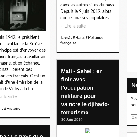
dans les autres villes du pays.
Depuis le 9 juin 2019, alors
que les masses populaires...
Lire la suite
uin 1942, le président
Tag(s) :
#Haïti
,
#Politique
française
re Laval lance la Relève.
rincipe est d'envoyer des
iers français travailler en
magne, et en échange,
t nazi libèrent des
Mali - Sahel : en
onniers français. C'est un
finir avec
ait d'une émission de la
l'occupation
 de Vichy à la fin...
militaire pour
re la suite
Abo
vaincre le djihado-
nou
) :
#Histoire
terrorisme
E
30 Juin 2019
m
a
ba : Le pays que
i