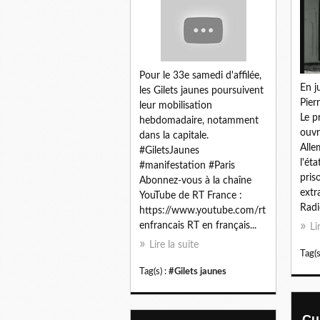
Pour le 33e samedi d'affilée,
En j
les Gilets jaunes poursuivent
Pier
leur mobilisation
Le p
hebdomadaire, notamment
ouvr
dans la capitale.
Alle
#GiletsJaunes
l'éta
#manifestation #Paris
pris
Abonnez-vous à la chaîne
extr
YouTube de RT France :
Radio
https://www.youtube.com/rt
enfrancais RT en français...
Li
Lire la suite
Tag(s
Tag(s) :
#Gilets jaunes
Cu