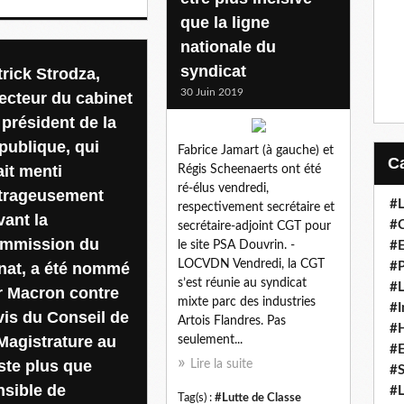
que la ligne
nationale du
syndicat
trick Strodza,
30 Juin 2019
recteur du cabinet
 président de la
publique, qui
Fabrice Jamart (à gauche) et
ait menti
Régis Scheenaerts ont été
ré-élus vendredi,
trageusement
#L
respectivement secrétaire et
vant la
#C
secrétaire-adjoint CGT pour
mmission du
le site PSA Douvrin. -
#
LOCVDN Vendredi, la CGT
nat, a été nommé
#P
s’est réunie au syndicat
#L
r Macron contre
mixte parc des industries
#I
avis du Conseil de
Artois Flandres. Pas
#H
 Magistrature au
seulement...
#
ste plus que
Lire la suite
#S
nsible de
#L
Tag(s) :
#Lutte de Classe