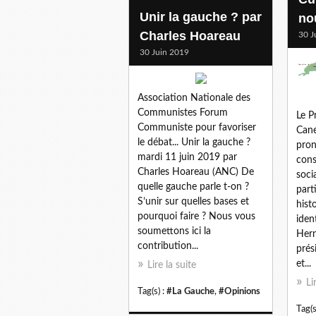
Unir la gauche ? par
no
Charles Hoareau
30 J
30 Juin 2019
Association Nationale des
Communistes Forum
Le P
Communiste pour favoriser
Cane
le débat... Unir la gauche ?
pron
mardi 11 juin 2019 par
cons
Charles Hoareau (ANC) De
soci
quelle gauche parle t-on ?
parti
S’unir sur quelles bases et
hist
pourquoi faire ? Nous vous
iden
soumettons ici la
Hern
contribution...
prés
et...
Lire la suite
Li
Tag(s) :
#La Gauche
,
#Opinions
Tag(s