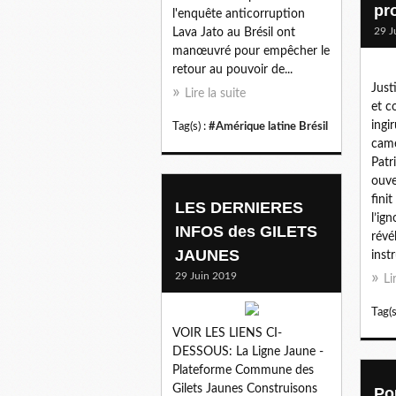
pr
l'enquête anticorruption
29 J
Lava Jato au Brésil ont
manœuvré pour empêcher le
retour au pouvoir de...
Just
Lire la suite
et c
ingi
Tag(s) :
#Amérique latine Brésil
camé
Patr
ouve
fini
LES DERNIERES
l’ig
INFOS des GILETS
révé
JAUNES
inst
29 Juin 2019
Li
Tag(s
VOIR LES LIENS CI-
DESSOUS: La Ligne Jaune -
Plateforme Commune des
Gilets Jaunes Construisons
Po