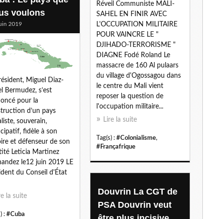
Réveil Communiste MALI-
l
us voulons
SAHEL EN FINIR AVEC
uin 2019
L'OCCUPATION MILITAIRE
POUR VAINCRE LE "
DJIHADO-TERRORISME "
DIAGNE Fodé Roland Le
massacre de 160 Al pulaars
du village d'Ogossagou dans
résident, Miguel Diaz-
le centre du Mali vient
l Bermudez, s’est
reposer la question de
oncé pour la
l'occupation militaire...
truction d’un pays
Lire la suite
aliste, souverain,
cipatif, fidèle à son
Tag(s) :
#Colonialisme
,
oire et défenseur de son
#Françafrique
tité Leticia Martinez
andez le12 juin 2019 LE
ident du Conseil d'État
Douvrin La CGT de
re la suite
PSA Douvrin veut
) :
#Cuba
être plus incisive