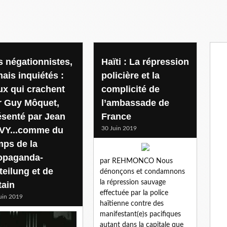
s négationnistes,
Haïti : La répression
mais inquiétés :
policière et la
ux qui crachent
complicité de
r Guy Môquet,
l’ambassade de
ésenté par Jean
France
VY...comme du
30 Juin 2019
mps de la
opaganda-
par REHMONCO Nous
teilung et de
dénonçons et condamnons
la répression sauvage
tain
effectuée par la police
uin 2019
haïtienne contre des
manifestant(e)s pacifiques
autant dans la capitale que