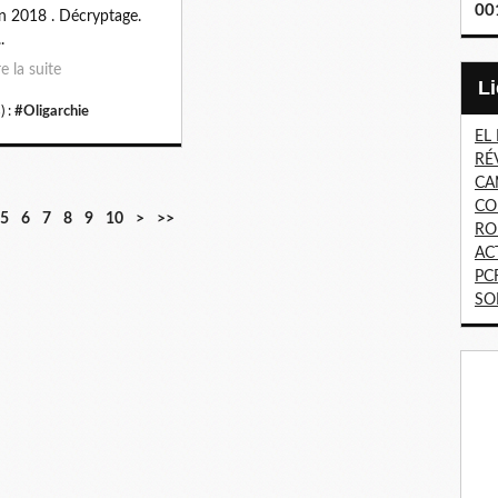
00
n 2018 . Décryptage.
.
re la suite
) :
#Oligarchie
EL
RÉ
CA
CO
5
6
7
8
9
10
>
>>
RO
AC
PC
SO