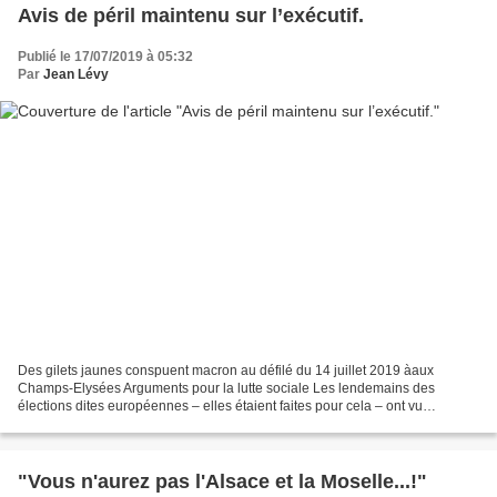
Avis de péril maintenu sur l’exécutif.
Publié le 17/07/2019 à 05:32
Par
Jean Lévy
Des gilets jaunes conspuent macron au défilé du 14 juillet 2019 àaux
Champs-Elysées Arguments pour la lutte sociale Les lendemains des
élections dites européennes – elles étaient faites pour cela – ont vu
l’orchestration d’un apparent rétablissement de...
"Vous n'aurez pas l'Alsace et la Moselle...!"