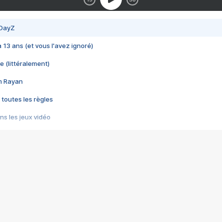
 DayZ
 a 13 ans (et vous l'avez ignoré)
e (littéralement)
im Rayan
 toutes les règles
s les jeux vidéo
us choquant de Rockstar ? - Le scandale BULLY
e plus moche de Steam
du RÊVE tourne au CAUCHEMAR
pendant 8 heures
it… à tort