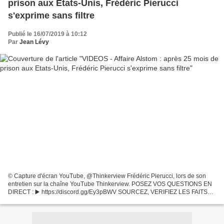
prison aux Etats-Unis, Frédéric Pierucci
s'exprime sans filtre
Publié le 16/07/2019 à 10:12
Par
Jean Lévy
© Capture d'écran YouTube, @Thinkerview Frédéric Pierucci, lors de son
entretien sur la chaîne YouTube Thinkerview. POSEZ VOS QUESTIONS EN
DIRECT : ▶️ https://discord.gg/Ey3pBWV SOURCEZ, VERIFIEZ LES FAITS
EN DIRECT : ▶️ https://captainfact.io/videos/...