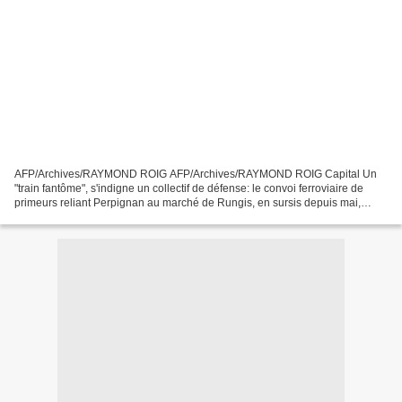
AFP/Archives/RAYMOND ROIG AFP/Archives/RAYMOND ROIG Capital Un
"train fantôme", s'indigne un collectif de défense: le convoi ferroviaire de
primeurs reliant Perpignan au marché de Rungis, en sursis depuis mai,
roulait lundi et circulera "cette semaine",...