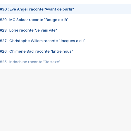
#30 : Eve Angeli raconte "Avant de partir"
#29 : MC Solaar raconte "Bouge de là"
28 : Lorie raconte "Je vais vite"
#27 : Christophe Willem raconte "Jacques a dit"
#26 : Chimène Badi raconte "Entre nous"
#25 : Indochine raconte "3e sexe"
#24 : Zaho raconte "C'est chelou"
#23 : Patrick Bruel raconte "Au café des délices"
#22 : Kyo raconte "Le chemin"
#21 : Nolwenn Leroy raconte "Cassé"
#20 : Patrick Hernandez raconte "Born to be alive"
#19 : Lorie raconte "Près de moi"