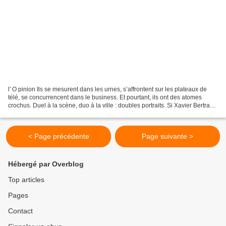
l' O pinion Ils se mesurent dans les urnes, s’affrontent sur les plateaux de
télé, se concurrencent dans le business. Et pourtant, ils ont des atomes
crochus. Duel à la scène, duo à la ville : doubles portraits. Si Xavier Bertrand
avait vécu au XIX siècle,...
< Page précédente
Page suivante >
Hébergé par Overblog
Top articles
Pages
Contact