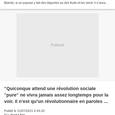
Biarritz, si un paysan y fait des légumes ou des fruits et les vend, il n’aura
aucune difficulté...
Publicité
"Quiconque attend une révolution sociale
"pure" ne vivra jamais assez longtemps pour la
voir. Il n’est qu’un révolutionnaire en paroles qui
ne comprend rien à ce qu’est une véritable
Publié le 31/07/2021 à 04:20
révolution...Et si on éclairait les luttes contre
Par
Jean Lévy