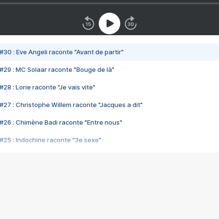
#30 : Eve Angeli raconte "Avant de partir"
#29 : MC Solaar raconte "Bouge de là"
28 : Lorie raconte "Je vais vite"
#27 : Christophe Willem raconte "Jacques a dit"
#26 : Chimène Badi raconte "Entre nous"
#25 : Indochine raconte "3e sexe"
#24 : Zaho raconte "C'est chelou"
#23 : Patrick Bruel raconte "Au café des délices"
#22 : Kyo raconte "Le chemin"
#21 : Nolwenn Leroy raconte "Cassé"