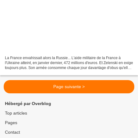
La France envahissait alors la Russie... L'aide militaire de la France à
l'Ukraine atteint, en janvier dernier, 472 millions d'euros. Et Zelenski en exige
toujours plus. Son armée consomme chaque jour davantage d'obus qu'elle
n'en reçoit. Kiev exige plus...
Page suivante >
Hébergé par Overblog
Top articles
Pages
Contact