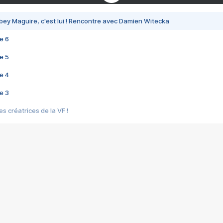
bey Maguire, c'est lui ! Rencontre avec Damien Witecka
e 6
e 5
e 4
e 3
s créatrices de la VF !
e 2
e 1
e Mektoub My Love arrive enfin ! Rencontre avec Shaïn Boumedine et Sal
i : après Toni en famille
elle réalise le bouleversant Dites lui que je l'aime
ais ! Rencontre autour de Vie privée de Rebecca Zlotowski