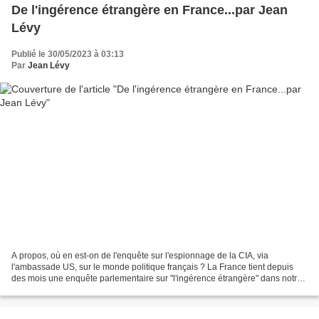
De l'ingérence étrangère en France...par Jean
Lévy
Publié le 30/05/2023 à 03:13
Par
Jean Lévy
A propos, où en est-on de l'enquête sur l'espionnage de la CIA, via
l'ambassade US, sur le monde politique français ? La France tient depuis
des mois une enquête parlementaire sur "l'ingérence étrangère" dans notre
vie politique. N'est-il pas logique...