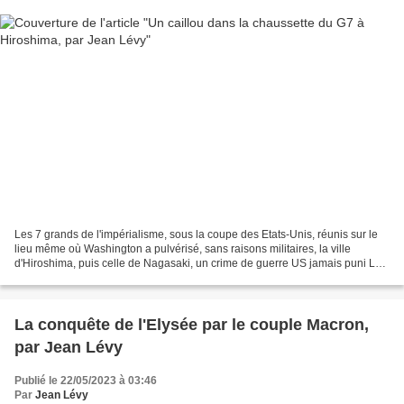
Les 7 grands de l'impérialisme, sous la coupe des Etats-Unis, réunis sur le
lieu même où Washington a pulvérisé, sans raisons militaires, la ville
d'Hiroshima, puis celle de Nagasaki, un crime de guerre US jamais puni Les
dirigeants occidentaux du "G7",...
La conquête de l'Elysée par le couple Macron,
par Jean Lévy
Publié le 22/05/2023 à 03:46
Par
Jean Lévy