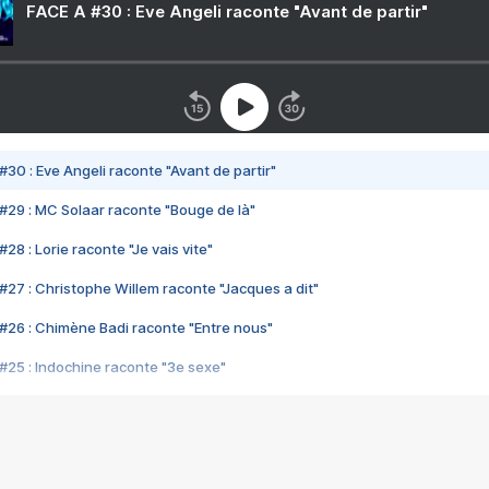
FACE A #30 : Eve Angeli raconte "Avant de partir"
#30 : Eve Angeli raconte "Avant de partir"
#29 : MC Solaar raconte "Bouge de là"
28 : Lorie raconte "Je vais vite"
#27 : Christophe Willem raconte "Jacques a dit"
#26 : Chimène Badi raconte "Entre nous"
#25 : Indochine raconte "3e sexe"
#24 : Zaho raconte "C'est chelou"
#23 : Patrick Bruel raconte "Au café des délices"
#22 : Kyo raconte "Le chemin"