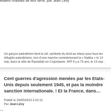
Un garçon palestinien tient la clé, symbole du droit au retour pour tous les
réfugiés palestiniens, lors d’une marche commémorant la « Nakba » le 14
mai, dans la ville de Ramallah en Cisjordanie. AFP Il y a 75 ans, le 15 mai
1948, en pleine guerre israélo-arabe...
Cent guerres d'agression menées par les Etats-
Unis depuis seulement 1945, et pas la moindre
sanction internationale. ! Et la France, dans
l'Otan, fait chorus avec Washington, par Jean
Publié le 26/05/2023 à 03:11
Levy...
Par
Jean Lévy