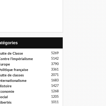
Catégories
5269
utte de Classe
5142
ontre l'impérialisme
3790
Europe
3361
olitique française
2071
utte de classes
1683
nternationalisme
1427
istoire
1268
Economie
1205
ocial
1011
ibertés