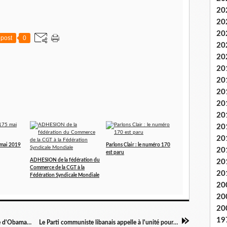
20
20
20
post
0
20
20
20
20
20
20
20
20
20
5 mai 2019
Parlons Clair : le numéro 170
20
est paru
ADHESION de la fédération du
20
Commerce de la CGT à la
20
Fédération Syndicale Mondiale
20
20
20
19
"Sandy" relance l'économie US et la campagne d'Obama.... Pendant ce temps là 46 millions de pauvres dont on ne parle pas ...
Le Parti communiste libanais appelle à l'unité pour "consolider la paix civile" et préparer "un changement radical"