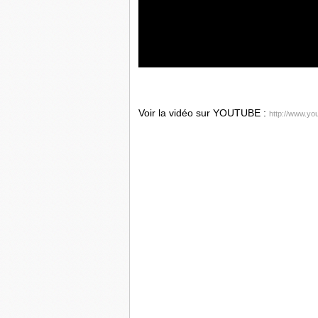
Voir la vidéo sur YOUTUBE :
http://www.y
Publiée le
26 oct. 2012
par
afpfr
L'ouragan Sandy, avec ses pluies diluvi
200 km/h, a fait 11 victimes à Cuba et
dans la nuit du mercredi 24 au jeudi 25
vers les Bahamas.