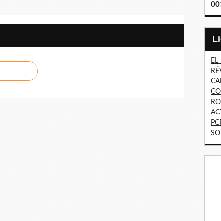
00
EL
RÉ
CA
CO
RO
AC
PC
SO