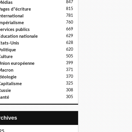
847
Médias
815
ages d"écriture
781
nternational
760
mpérialisme
669
ervices publics
629
ducation nationale
628
tats-Unis
620
olitique
505
ulture
399
nion européenne
371
Macron
370
déologie
325
apitalisme
308
ussie
305
anté
Archives
25