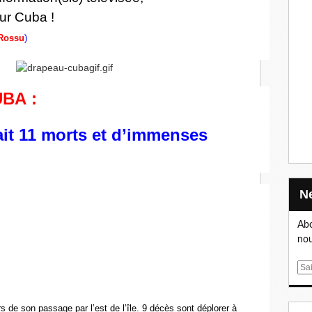
ur Cuba !
Rossu
)
BA :
it 11 morts et d’immenses
Abo
nou
E
m
a
s de son passage par l’est de l’île. 9 décès sont déplorer à
i