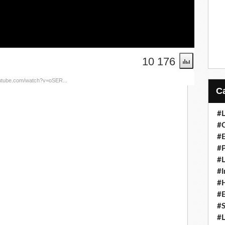
10 176
outube.com/watch?v=oSER...
#L
#C
ennes et des vents frôlant les
#
 provoqué d'importants dégâts
#P
 octobre, avant de se diriger
#L
#I
#H
#
#S
#L