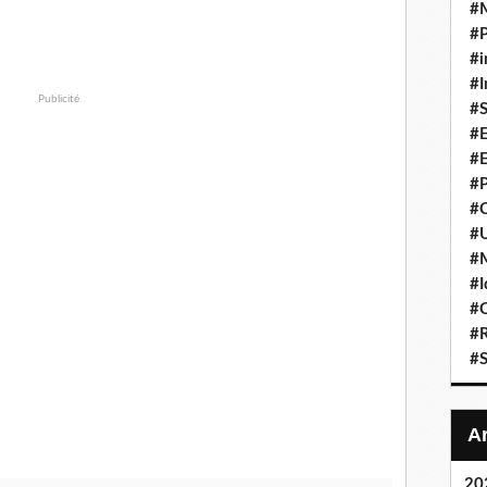
#
#P
#i
#I
Publicité
#S
#E
#E
#P
#C
#U
#
#I
#C
#R
#S
20