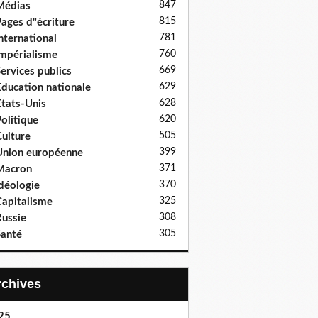
847
Médias
815
ages d"écriture
781
nternational
760
mpérialisme
669
ervices publics
629
ducation nationale
628
tats-Unis
620
olitique
505
ulture
399
nion européenne
371
Macron
370
déologie
325
apitalisme
308
ussie
305
anté
Archives
25