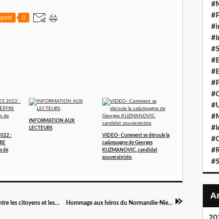
#
#P
post
0
#i
#I
#S
#E
#E
#P
#C
#U
#
INFORMATION AUX
#I
LECTEURS
022 :
VIDEO- Comment se déroule la
#C
RE
ca&mpagne de Georges
#R
s de
KUZMANOVIC, candidat
souverainiste,
#S
Hollande conclut un “pacte” avec le Medef contre les citoyens et les familles
Hommage aux héros du Normandie-Niemen !
20