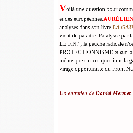
V
oilà une question pour comme
et des européennes.
AUR
É
LIE
analyses dans son livre
LA GAU
vient de paraître. Paralysée
LE F.N.", la gauche radicale n'o
PROTECTIONNISME et sur l
même que sur ces questions la ga
virage opportuniste du Front Na
Un entretien de
Daniel Mermet