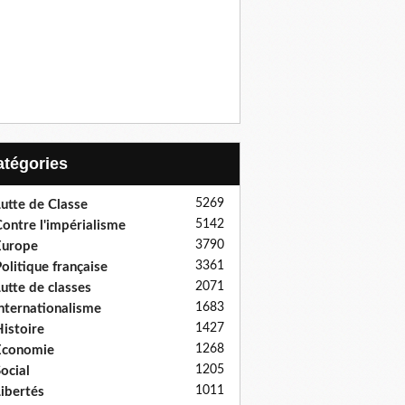
Catégories
5269
utte de Classe
5142
ontre l'impérialisme
3790
Europe
3361
olitique française
2071
utte de classes
1683
nternationalisme
1427
istoire
1268
Economie
1205
ocial
1011
ibertés