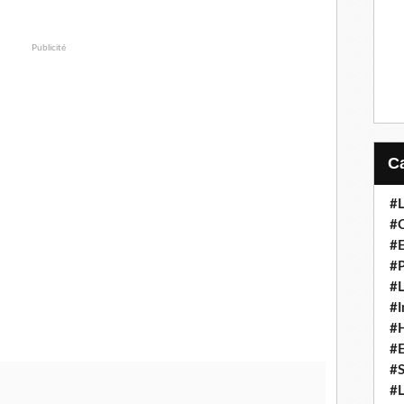
Publicité
#L
#C
#
#P
#L
#I
#H
#
#S
#L