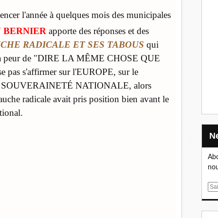
ncer l'année à quelques mois des municipales
N BERNIER
apporte des réponses et des
CHE RADICALE ET SES TABOUS
qui
 par la peur de "DIRE LA MÊME CHOSE QUE
se pas s'affirmer sur l'EUROPE, sur le
a SOUVERAINETÉ NATIONALE, alors
uche radicale avait pris position bien avant le
tional.
Abo
nou
E
m
a
i