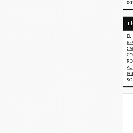
00
EL
RÉ
CA
CO
RO
AC
PC
SO