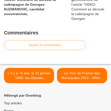
ca&mpagne de Georges
KUZMANOVIC, candidat
souverainiste,
Commentaires
Ajouter un commentaire
< Il y a 74 ans, le 21 janvier
Le Tour de France des
1940, les députés
Municipales 2014 : SAINT-
communistes étaient
AUBIN les ELBEUF >
déchus de leurs mandats, à
l'unanimité de la SFIO
Hébergé par Overblog
jusqu'aux futurs élus
"kollabos"...
Top articles
Pages