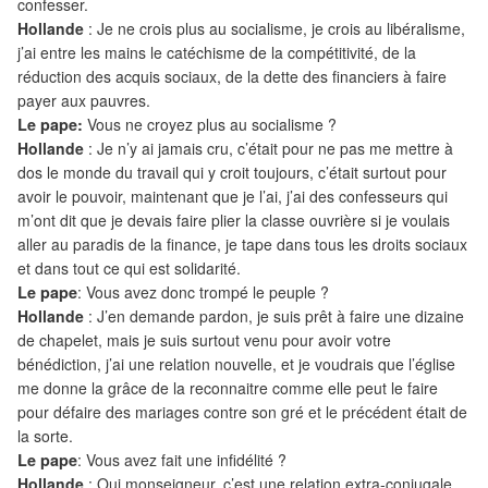
confesser.
Hollande
: Je ne crois plus au socialisme, je crois au libéralisme,
j’ai entre les mains le catéchisme de la compétitivité, de la
réduction des acquis sociaux, de la dette des financiers à faire
payer aux pauvres.
Le pape:
Vous ne croyez plus au socialisme ?
Hollande
: Je n’y ai jamais cru, c’était pour ne pas me mettre à
dos le monde du travail qui y croit toujours, c’était surtout pour
avoir le pouvoir, maintenant que je l’ai, j’ai des confesseurs qui
m’ont dit que je devais faire plier la classe ouvrière si je voulais
aller au paradis de la finance, je tape dans tous les droits sociaux
et dans tout ce qui est solidarité.
Le pape
: Vous avez donc trompé le peuple ?
Hollande
: J’en demande pardon, je suis prêt à faire une dizaine
de chapelet, mais je suis surtout venu pour avoir votre
bénédiction, j’ai une relation nouvelle, et je voudrais que l’église
me donne la grâce de la reconnaitre comme elle peut le faire
pour défaire des mariages contre son gré et le précédent était de
la sorte.
Le pape
: Vous avez fait une infidélité ?
Hollande
: Oui monseigneur, c’est une relation extra-conjugale