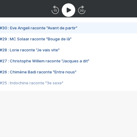
#30 : Eve Angeli raconte "Avant de partir"
#29 : MC Solaar raconte "Bouge de là"
28 : Lorie raconte "Je vais vite"
#27 : Christophe Willem raconte "Jacques a dit"
#26 : Chimène Badi raconte "Entre nous"
#25 : Indochine raconte "3e sexe"
#24 : Zaho raconte "C'est chelou"
#23 : Patrick Bruel raconte "Au café des délices"
#22 : Kyo raconte "Le chemin"
#21 : Nolwenn Leroy raconte "Cassé"