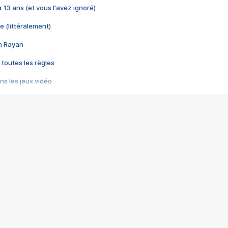
 a 13 ans (et vous l'avez ignoré)
e (littéralement)
im Rayan
 toutes les règles
s les jeux vidéo
us choquant de Rockstar ? - Le scandale BULLY
e plus moche de Steam
du RÊVE tourne au CAUCHEMAR
pendant 8 heures
it… à tort
umiliés par un jeu vidéo
ire - Final Fantasy 8
ti un empire - Age of Empires