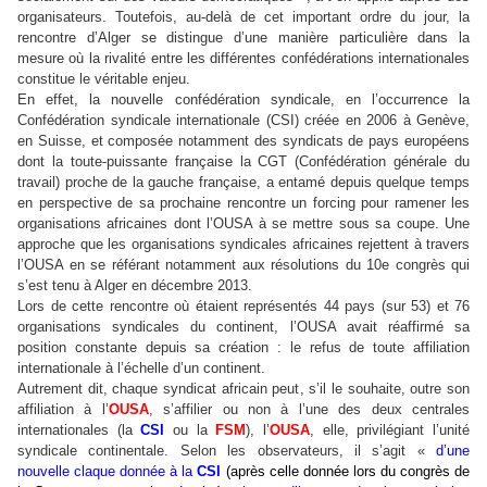
organisateurs. Toutefois, au-delà de cet important ordre du jour, la
rencontre d’Alger se distingue d’une manière particulière dans la
mesure où la rivalité entre les différentes confédérations internationales
constitue le véritable enjeu.
En effet, la nouvelle confédération syndicale, en l’occurrence la
Confédération syndicale internationale (CSI) créée en 2006 à Genève,
en Suisse, et composée notamment des syndicats de pays européens
dont la toute-puissante française la CGT (Confédération générale du
travail) proche de la gauche française, a entamé depuis quelque temps
en perspective de sa prochaine rencontre un forcing pour ramener les
organisations africaines dont l’OUSA à se mettre sous sa coupe. Une
approche que les organisations syndicales africaines rejettent à travers
l’OUSA en se référant notamment aux résolutions du 10e congrès qui
s’est tenu à Alger en décembre 2013.
Lors de cette rencontre où étaient représentés 44 pays (sur 53) et 76
organisations syndicales du continent, l’OUSA avait réaffirmé sa
position constante depuis sa création : le refus de toute affiliation
internationale à l’échelle d’un continent.
Autrement dit, chaque syndicat africain peut, s’il le souhaite, outre son
affiliation à l’
OUSA
, s’affilier ou non à l’une des deux centrales
internationales (la
CSI
ou la
FSM
), l’
OUSA
, elle, privilégiant l’unité
syndicale continentale. Selon les observateurs, il s’agit «
d’une
nouvelle claque donnée à la
CSI
(après celle donnée lors du congrès de