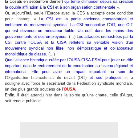
la Cosatu en septembre dernier)
qui tente d’imposer depuis sa création
la double affiliation à la
CSI
et à son organisation continentale
».
Or, aujourd’hui, seule l’Europe avec la CES a accepté cette condition
pour l’instant. «
La CSI est la partie ancienne conservatrice et
inefficace du mouvement syndical. La CSI monopolise l’OIT, une OIT
qui est devenue un médiateur faible. Un outil dans les mains des
gouvernements et des employeurs
. (…)
Les attaques orchestrées par la
CSI contre l’OUSA et la CISA reflètent sa véritable vision d’un
mouvement syndical non libre, non démocratique et collaborateur
monolithique de classe.
(…)
Que l’alliance historique créée par l’OUSA-CISA-FSM peut jouer un rôle
important dans le renforcement de la coordination au niveau régional et
international. Elle peut avoir un impact important au sein de
l’
Organisation internationale du travail
(
OIT
)
et ses pratiques
», a
souligné avec force le secrétariat de la Fédération syndicale mondiale,
un des plus grands soutiens de l’
OUSA.
Enfin, il était attendu hier dans la soirée qu’une charte, celle d’Alger,
soit rendue publique.