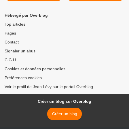
Hollande, Barroso devant la
multinationales >
justice pour avoir poussé un
des ses commissaires à la
Hébergé par Overblog
démission
Top articles
Pages
Contact
Signaler un abus
C.G.U.
Cookies et données personnelles
Préférences cookies
Voir le profil de Jean Lévy sur le portail Overblog
Créer un blog sur Overblog
Créer un blog