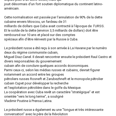
jouit désormais d'un fort soutien diplomatique du continent latino-
américain.
Cette normalisation est passée par l'annulation de 90% de la dette
cubaine envers Moscou, un fardeau de 31
milliards de dollars que Cuba avait contracté à l'époque de l'URSS.
Et le solde de la dette (environ 3,5 milliards de dollars) doit être
remboursé sur 10 ans et placé sur des comptes
spéciaux afin d'être réinvesti par la Russie à Cuba.
Le président russe a été reçu à son arrivée à La Havane par le numéro
deux du régime communiste cubain,
Miguel Diaz-Canel. Il devait rencontrer ensuite le président Raul Castro et
divers responsables du gouvernement
cubain
afin de conclure quelques accords économiques.
Parmi ceux-ci, selon les médias russes et cubains, devrait figurer
notamment un accord entre les groupes
pétroliers russes
Rosneft et Zarubezhneft et le monopole pétrolier
cubain Cupet pour développer la recherche
et l'exploitation pétrolière dans
le golfe du Mexique.
La coopération avec Cuba revêt un caractère "stratégique" et est
orientée "vers le long terme", a souligné
Vladimir Poutine à
Prensa Latina.
Le président russe a également eu une "longue et très intéressante
conversation" avec le père de la Révolution