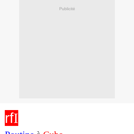
Publicité
rf
I