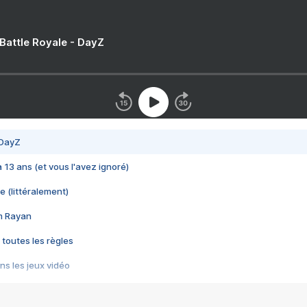
 Battle Royale - DayZ
 DayZ
 a 13 ans (et vous l'avez ignoré)
e (littéralement)
im Rayan
 toutes les règles
s les jeux vidéo
us choquant de Rockstar ? - Le scandale BULLY