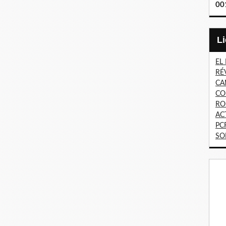
00
EL
RÉ
CA
CO
RO
AC
PC
SO