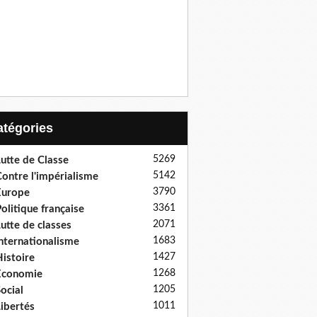
Catégories
5269
utte de Classe
5142
ontre l'impérialisme
3790
Europe
3361
olitique française
2071
utte de classes
1683
nternationalisme
1427
istoire
1268
Economie
1205
ocial
1011
ibertés