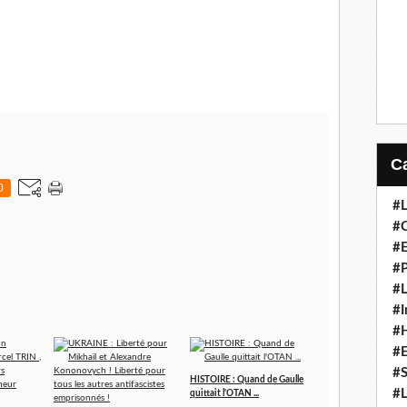
0
#L
#C
#
#P
#L
#I
#H
#
#S
HISTOIRE : Quand de Gaulle
#L
quittait l'OTAN ...