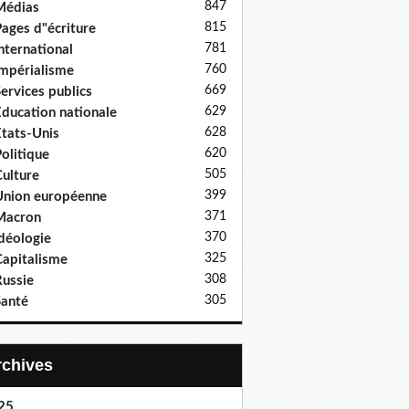
847
Médias
815
ages d"écriture
781
nternational
760
mpérialisme
669
ervices publics
629
ducation nationale
628
tats-Unis
620
olitique
505
ulture
399
nion européenne
371
Macron
370
déologie
325
apitalisme
308
ussie
305
anté
Archives
25