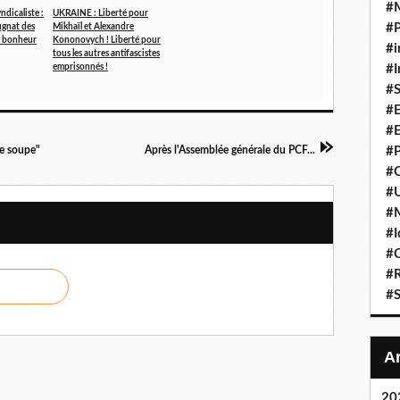
#
ndicaliste :
UKRAINE : Liberté pour
#P
ugnat des
Mikhaïl et Alexandre
du bonheur
Kononovych ! Liberté pour
#i
tous les autres antifascistes
emprisonnés !
#I
#S
#E
#E
re soupe"
Après l'Assemblée générale du PCF...
#P
#C
#U
#
#I
#C
#R
#S
20