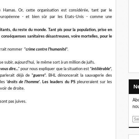
 Hamas. Or, cette organisation est considérée, tant par le
 européenne - et bien sûr par les Etats-Unis - comme une
bitants, du reste du monde. Tant pis pour la population, prise en
s conséquenses sanitaires désastreuses, voire mortelles, pour le
ourrait nommer "
crime contre l'humanité
".
e subir, aujourd'hui, le même sort à un million de juifs.
 vous dire..
."
pour nous expliquer que la situation est "
intôlérable
",
parlerait déjà de "
guerre
". BHL dénoncerait la sauvagerie des
 les
'droits de l'homme'
.
Les leaders du PS
pleureraient sur les
voir de droite.
Abo
 sont pas juives.
nou
E
m
a
i