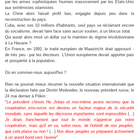
par les armes sophistiquées fournies massivement par les Etats-Unis
aux extrêmistes islamistes.
La Chine alors faisait profil bas, engagée depuis peu dans la
reconstruction du pays.
Cuba, avec ses 10 millions d'habitants, seul pays se réclamant encore
du socialisme, devait faire face sans aucun soutien, à un blocus total.
Qui aurait alors misé un dollar sur le maintien du régime révolutionnaire
à La Havane ?
En France, en 1992, le traité européen de Maastricht était approuvé -
de très peu - par les électeurs. L'Union européenne devait apporter paix
et prospérité à la population.
Où en sommes-nous aujourd'hui ?
Rien ne pourrait mieux résumer la nouvelle situation internationale que
la déclaration faite par Dimitri Medvedev, le nouveau président russe, le
24 mai dernier à Pékin :
"
Le président chinois Hu Jintao et moi-même avons reconnu que la
coopération sino-russe est devenu un facteur majeur de la sécurité
mondiale, sans laquelle les décisions importantes sont impossibles
(...)
Je
dirais franchement que tout le monde n'apprécie pas notre
coopération, mais qu'il en va, selon nous, de l'intérêt de nos peuples,
que cela plaise ou non !
(...)
Nos deux peuples se préparent activement
à un grand bond vers l'avenir
".