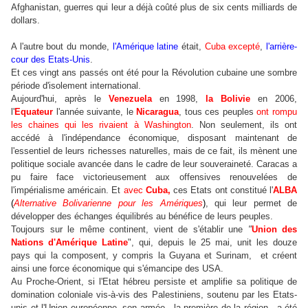
Afghanistan, guerres qui leur a déjà coûté plus de six cents milliards de
dollars.
A l'autre bout du monde,
l'Amérique latine
était,
Cuba excepté
,
l'arrière-
cour des Etats-Unis
.
Et ces vingt ans passés ont été pour la Révolution cubaine une sombre
période d'isolement international.
Aujourd'hui, après le
Venezuela
en 1998,
la Bolivie
en 2006,
l'
Equateur
l'année suivante, le
Nicaragua
, tous ces peuples
ont rompu
les chaines qui les rivaient à Washington
. Non seulement, ils ont
accédé à l'indépendance économique, disposant maintenant de
l'essentiel de leurs richesses naturelles, mais de ce fait, ils mènent une
politique sociale avancée dans le cadre de leur souveraineté. Caracas a
pu faire face victorieusement aux offensives renouvelées de
l'impérialisme américain. Et
avec
Cuba,
ces Etats ont constitué l'
ALBA
(
Alternative Bolivarienne pour les Amériques
)
, qui leur permet de
développer des échanges équilibrés au bénéfice de leurs peuples.
Toujours sur le même continent, vient de s'établir une
"
Union des
Nations d'Amérique Latine
", qui, depuis le 25 mai, unit les douze
pays qui la composent, y compris la Guyana et Surinam, et créent
ainsi une force économique qui s'émancipe des USA.
Au Proche-Orient, si l'Etat hébreu persiste et amplifie sa politique de
domination coloniale vis-à-vis des Palestiniens, soutenu par les Etats-
unis et l'Union européenne, son armée - la première de la région - a été