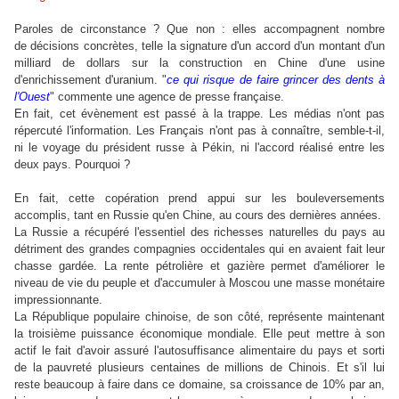
Paroles de circonstance ? Que non : elles accompagnent nombre
de décisions concrètes, telle la signature d'un accord d'un montant d'un
milliard de dollars sur la construction en Chine d'une usine
d'enrichissement d'uranium. "
ce qui risque de faire grincer des dents à
l'Ouest
" commente une agence de presse française.
En fait, cet évènement est passé à la trappe. Les médias n'ont pas
répercuté l'information. Les Français n'ont pas à connaître, semble-t-il,
ni le voyage du président russe à Pékin, ni l'accord réalisé entre les
deux pays. Pourquoi ?
En fait, cette copération prend appui sur les bouleversements
accomplis, tant en Russie qu'en Chine, au cours des dernières années.
La Russie a récupéré l'essentiel des richesses naturelles du pays au
détriment des grandes compagnies occidentales qui en avaient fait leur
chasse gardée. La rente pétrolière et gazière permet d'améliorer le
niveau de vie du peuple et d'accumuler à Moscou une masse monétaire
impressionnante.
La République populaire chinoise, de son côté, représente maintenant
la troisième puissance économique mondiale. Elle peut mettre à son
actif le fait d'avoir assuré l'autosuffisance alimentaire du pays et sorti
de la pauvreté plusieurs centaines de millions de Chinois. Et s'il lui
reste beaucoup à faire dans ce domaine, sa croissance de 10% par an,