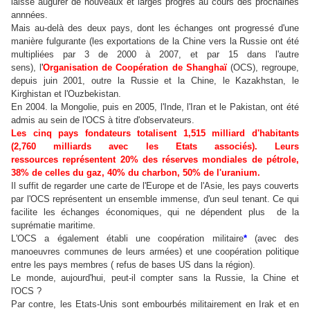
laisse augurer de nouveaux et larges progrès au cours des prochaines
annnées.
Mais au-delà des deux pays, dont les échanges ont progressé d'une
manière fulgurante (les exportations de la Chine vers la Russie ont été
multipliées par 3 de 2000 à 2007, et par 15 dans l'autre
sens),
l
'
Organisation de Coopération de Shanghaï
(OCS), regroupe,
depuis juin 2001, outre la Russie et la Chine, le Kazakhstan, le
Kirghistan et l'Ouzbekistan.
En 2004.
la Mongolie, puis en 2005, l'Inde, l'Iran et le Pakistan, ont été
admis au sein de l'OCS à titre d'observateurs.
Les cinq pays fondateurs totalisent 1,515 milliard d'habitants
(2,760 milliards avec les Etats associés). Leurs
ressources représentent 20% des réserves mondiales de pétrole,
38% de celles du gaz, 40% du charbon, 50% de l'uranium.
Il suffit de regarder une carte de l'Europe et de l'Asie, les pays couverts
par l'OCS représentent un ensemble immense, d'un seul tenant. Ce qui
facilite les échanges économiques, qui ne dépendent plus de la
suprématie maritime.
L'OCS a également établi une coopération militaire
*
(avec des
manoeuvres communes de leurs armées) et une coopération politique
entre les pays membres ( refus de bases US dans la région).
Le monde, aujourd'hui, peut-il compter sans la Russie, la Chine et
l'OCS ?
Par contre, les Etats-Unis sont embourbés militairement en Irak et en