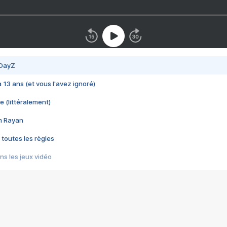
 DayZ
 a 13 ans (et vous l'avez ignoré)
e (littéralement)
im Rayan
 toutes les règles
s les jeux vidéo
us choquant de Rockstar ? - Le scandale BULLY
e plus moche de Steam
du RÊVE tourne au CAUCHEMAR