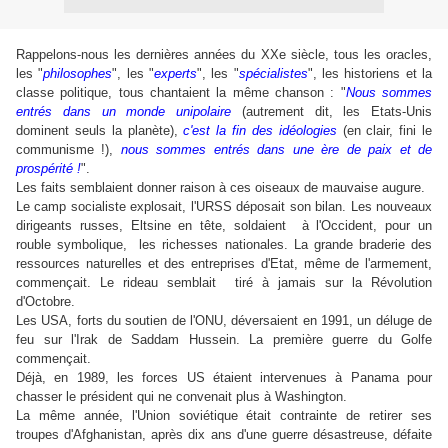
Rappelons-nous les dernières années du XXe siècle, tous les oracles,
les "
philosophes
", les "
experts
", les "
spécialistes
", les historiens et la
classe politique, tous chantaient la même chanson : "
Nous sommes
entrés dans un monde unipolaire
(autrement dit, les Etats-Unis
dominent seuls la planète),
c'est la fin des idéologies
(en clair, fini le
communisme !),
nous sommes entrés dans une ère de paix et de
prospérité !
".
Les faits semblaient donner raison à ces oiseaux de mauvaise augure.
Le camp socialiste explosait, l'URSS déposait son bilan. Les nouveaux
dirigeants russes, Eltsine en tête, soldaient à l'Occident, pour un
rouble symbolique, les richesses nationales. La grande braderie des
ressources naturelles et des entreprises d'Etat, même de l'armement,
commençait. Le rideau semblait tiré à jamais sur la Révolution
d'Octobre.
Les USA, forts du soutien de l'ONU, déversaient en 1991, un déluge de
feu sur l'Irak de Saddam Hussein. La première guerre du Golfe
commençait.
Déjà, en 1989, les forces US étaient intervenues à Panama pour
chasser le président qui ne convenait plus à Washington.
La même année, l'Union soviétique était contrainte de retirer ses
troupes d'Afghanistan, après dix ans d'une guerre désastreuse, défaite