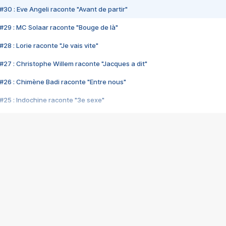
#30 : Eve Angeli raconte "Avant de partir"
#29 : MC Solaar raconte "Bouge de là"
28 : Lorie raconte "Je vais vite"
#27 : Christophe Willem raconte "Jacques a dit"
#26 : Chimène Badi raconte "Entre nous"
#25 : Indochine raconte "3e sexe"
#24 : Zaho raconte "C'est chelou"
#23 : Patrick Bruel raconte "Au café des délices"
#22 : Kyo raconte "Le chemin"
#21 : Nolwenn Leroy raconte "Cassé"
#20 : Patrick Hernandez raconte "Born to be alive"
#19 : Lorie raconte "Près de moi"