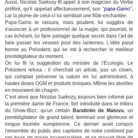
Aussi, Nicolas Sarkozy fit appel à son magicien du Verbe
préféré, qu'il appelait affectueusement, son "
papa-Gaino
",
car la plume de celui-ci lui semblait une flûte enchantée.
Papa-Gaïno le rassura, mais prudent, lui suggéra de
s'associer à un professionnel de la magie, qui pourrait, le
cas échéant, lui faire partager quelque secret dans l'art de
faire passer les vessies pour des lanternes. L'idée parut
bonne au Président, qui se mit à rechercher le meilleur
prestidigitateur du moment.
On lui fit la suggestion du ministre de l'Ecologie. Le
Président refusa : il cherchait un artiste, pas un clown,
qui comptait préserver la nature en lui administrant, à
hautes doses OGM et produits toxiques. Même les abeilles
en mouraient de chagrin.
C'est alors que Nicolas Sarkozy, toujours bien informé par
la première dame de France, fort introduite dans le milieu
du Show-Bizz, qu'un certain
Baratintin de Matuvu
, un
prestidigitateur de grand talent, terminait une glorieuse et
longue tournée européenne. Ce dernier avait conquis
l'ensemble du public des capitales de notre continent par
ses tours de magie incomparables, et se trouvait libre de