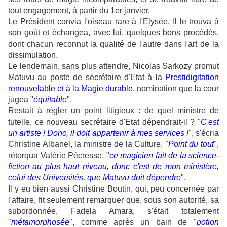
tout engagement, à partir du 1er janvier.
Le Président convia l'oiseau rare à l'Elysée. Il le trouva à
son goût et échangea, avec lui, quelques bons procédés,
dont chacun reconnut la qualité de l'autre dans l'art de la
dissimulation.
Le lendemain, sans plus attendre, Nicolas Sarkozy promut
Matuvu au poste de secrétaire d'Etat à la
Prestidigitation
renouvelable et à la Magie durable
, nomination que la cour
jugea "
équitable
".
Restait à régler un point litigieux : de quel ministre de
tutelle, ce nouveau secrétaire d'Etat dépendrait-il ? "
C'est
un artiste !
Donc, il doit appartenir à mes services !
", s'écria
Christine Albanel, la ministre de la Culture. "
Point du tout
",
rétorqua Valérie Pécresse, "
ce
magicien fait de la science-
fiction au plus haut niveau, donc c'est de mon ministère,
celui des Universités, que Matuvu doit dépendre
".
Il y eu bien aussi Christine Boutin, qui, peu concernée par
l'affaire, fit seulement remarquer que, sous son autorité, sa
subordonnée, Fadela Amara, s'était totalement
"
métamorphosée
", comme après un bain de "
potion