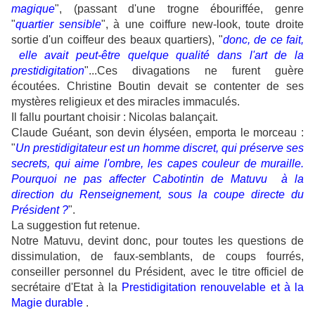
magique
", (passant d'une trogne ébouriffée, genre
"
quartier sensible
", à une coiffure new-look, toute droite
sortie d'un coiffeur des beaux quartiers), "
donc, de ce fait,
elle avait peut-être quelque qualité dans l'art de la
prestidigitation
"...Ces divagations ne furent guère
écoutées. Christine Boutin devait se contenter de ses
mystères religieux et des miracles immaculés.
Il fallu pourtant choisir : Nicolas balançait.
Claude Guéant, son devin élyséen, emporta le morceau :
"
Un prestidigitateur est un homme discret, qui préserve ses
secrets, qui aime l'ombre, les capes couleur de muraille.
Pourquoi ne pas affecter Cabotintin de Matuvu à la
direction du Renseignement, sous la coupe directe du
Président ?
".
La suggestion fut retenue.
Notre Matuvu, devint donc, pour toutes les questions de
dissimulation, de faux-semblants, de coups fourrés,
conseiller personnel du Président, avec le titre officiel de
secrétaire d'Etat à la
Prestidigitation renouvelable et à la
Magie durable
.