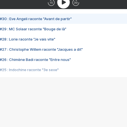
#30 : Eve Angeli raconte "Avant de partir"
#29 : MC Solaar raconte "Bouge de là"
28 : Lorie raconte "Je vais vite"
#27 : Christophe Willem raconte "Jacques a dit"
#26 : Chimène Badi raconte "Entre nous"
#25 : Indochine raconte "3e sexe"
#24 : Zaho raconte "C'est chelou"
#23 : Patrick Bruel raconte "Au café des délices"
#22 : Kyo raconte "Le chemin"
#21 : Nolwenn Leroy raconte "Cassé"
#20 : Patrick Hernandez raconte "Born to be alive"