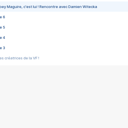
bey Maguire, c'est lui ! Rencontre avec Damien Witecka
e 6
e 5
e 4
e 3
s créatrices de la VF !
e 2
e 1
e Mektoub My Love arrive enfin ! Rencontre avec Shaïn Boumedine et Sal
i : après Toni en famille
elle réalise le bouleversant Dites lui que je l'aime
ais ! Rencontre autour de Vie privée de Rebecca Zlotowski