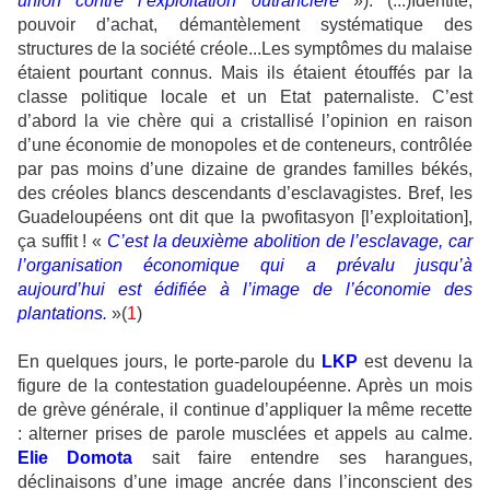
union contre l’exploitation outrancière
»). (...)Identité,
pouvoir d’achat, démantèlement systématique des
structures de la société créole...Les symptômes du malaise
étaient pourtant connus. Mais ils étaient étouffés par la
classe politique locale et un Etat paternaliste. C’est
d’abord la vie chère qui a cristallisé l’opinion en raison
d’une économie de monopoles et de conteneurs, contrôlée
par pas moins d’une dizaine de grandes familles békés,
des créoles blancs descendants d’esclavagistes. Bref, les
Guadeloupéens ont dit que la pwofitasyon [l’exploitation],
ça suffit ! «
C’est la deuxième abolition de l’esclavage, car
l’organisation économique qui a prévalu jusqu’à
aujourd’hui est édifiée à l’image de l’économie des
plantations.
»(
1
)
En quelques jours, le porte-parole du
LKP
est devenu la
figure de la contestation guadeloupéenne. Après un mois
de grève générale, il continue d’appliquer la même recette
: alterner prises de parole musclées et appels au calme.
Elie Domota
sait faire entendre ses harangues,
déclinaisons d’une image ancrée dans l’inconscient des