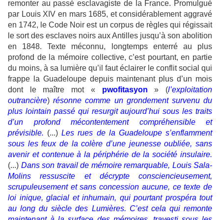
remonter au passé esclavagiste de la France. Promulgué
par Louis XIV en mars 1685, et considérablement aggravé
en 1742, le Code Noir est un corpus de règles qui régissait
le sort des esclaves noirs aux Antilles jusqu’à son abolition
en 1848. Texte méconnu, longtemps enterré au plus
profond de la mémoire collective, c’est pourtant, en partie
du moins, à sa lumière qu’il faut éclairer le conflit social qui
frappe la Guadeloupe depuis maintenant plus d’un mois
dont le maître mot «
pwofitasyon
» (
l’exploitation
outrancière
)
résonne comme un grondement survenu du
plus lointain passé qui resurgit aujourd’hui sous les traits
d’un profond mécontentement compréhensible et
prévisible.
(...)
Les rues de la Guadeloupe s’enflamment
sous les feux de la colère d’une jeunesse oubliée, sans
avenir et contenue à la périphérie de la société insulaire.
(...)
Dans son travail de mémoire remarquable, Louis Sala-
Molins ressuscite et décrypte consciencieusement,
scrupuleusement et sans concession aucune, ce texte de
loi inique, glacial et inhumain, qui pourtant prospéra tout
au long du siècle des Lumières. C’est cela qui remonte
maintenant à la surface des mémoires, travesti sous les