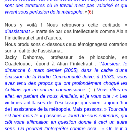
sont des territoires où le travail n’est pas valorisé et qui
vivent sous perfusion de la métropole
. »(
6
)
Nous y voilà ! Nous retrouvons cette certitude «
d’assistanat
» martelée par des intellectuels comme Alain
Finkielkraut et tant d’autres.
Nous produisons ci-dessous deux témoignagesà cotrarion
sur la réalité de l’assistanat.
Jacky Dahomay, professeur de philosophie, en
Guadeloupe, répond à Alian Finkielraut : "
Monsieur, le
dimanche 6 mars dernier (2005), dans le cadre d’une
émission de la Radio Communauté Juive, à 13h30, vous
avez tenu des propos qui ont profondément choqué les
Antillais qui en ont eu connaissance
. (...)
Vous dîtes en
effet, en parlant de nous, Antillais, et je vous cite : «
Les
victimes antillaises de l’esclavage qui vivent aujourd’hui
de l’assistance de la métropole. Mais passons
. » Tout cela
est bien mais le «
passons
», lourd de sous-entendus, qui
clôt votre affirmation en question donne à ceci un autre
sens. On pourrait l’interpréter comme ceci : «
On leur a