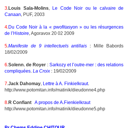
3
.
Louis Sala-Molins
,
Le Code Noir ou le calvaire de
Canaan
, PUF, 2003
4.
Du Code Noir à la « pwofitasyon » ou les résurgences
de l’Histoire
, Agoravox 20 02 2009
5
.
Manifeste de 9 intellectuels antillais
: Mille Babords
18/02/2009
6
.
Solenn. de Royer
:
Sarkozy et l’outre-mer : des relations
compliquées
.
La Croix
: 19/02/2009
7
.
Jack Dahomay
,
Lettre à A. Finkielkraut
.
http://www.potomitan.info/matinik/dieudonne4.php
8.
R Confiant
A propos de A.Fienkielkraut
http://www.potomitan.info/matinik/dieudonne5.php
Pr Chems Eddine CHITOUR