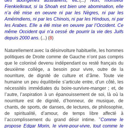
des aborigènes australiens, etc
.(...)
Non, monsieur
Fienkielkraut, si la Shoah est bien une abomination, elle
n’a été mise en oeuvre ni par les Nègres, ni par les
Amérindiens, ni par les Chinois, ni par les Hindous, ni par
les Arabes. Elle a été mise en oeuvre par l’Occident. Ce
même Occident qui n’a cessé de pourrir la vie des Juifs
depuis 2000 ans
. (...) (
8
)
Naturellement avec la désinvolture habituelle, les hommes
politiques de Droite comme de Gauche n’ont pas compris
que le colonisé devenu indépendant ou resté français du
deuxième collège, a besoin pour vivre, outre de la
nourriture, de dignité de culture et d’âme. Toute vie
humaine un peu équilibrée s’articule entre, d’un côté, les
nécessités immédiates du boire-survivre-manger ; et, de
l’autre, l’aspiration à un épanouissement de soi, là où la
nourriture est de dignité, d’honneur, de musique, de
chants, de sports, de danses, de lectures, de philosophie,
de spiritualité, d’amour, de temps libre affecté à
l’accomplissement du grand désir intime. "
Comme le
propose Edgar Morin, le vivre-pour-vivre, tout comme le