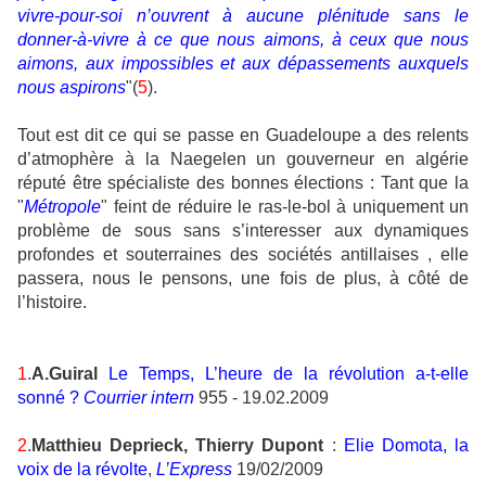
vivre-pour-soi n’ouvrent à aucune plénitude sans le
donner-à-vivre à ce que nous aimons, à ceux que nous
aimons, aux impossibles et aux dépassements auxquels
nous aspirons
"(
5
).
Tout est dit ce qui se passe en Guadeloupe a des relents
d’atmophère à la Naegelen un gouverneur en algérie
réputé être spécialiste des bonnes élections : Tant que la
"
Métropole
" feint de réduire le ras-le-bol à uniquement un
problème de sous sans s’interesser aux dynamiques
profondes et souterraines des sociétés antillaises , elle
passera, nous le pensons, une fois de plus, à côté de
l’histoire.
1
.
A.Guiral
Le Temps, L’heure de la révolution a-t-elle
sonné ?
Courrier intern
955 - 19.02.2009
2
.
Matthieu Deprieck, Thierry Dupont
:
Elie Domota, la
voix de la révolte
,
L’Express
19/02/2009