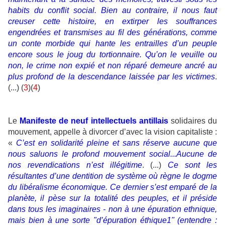
habits du conflit social. Bien au contraire, il nous faut
creuser cette histoire, en extirper les souffrances
engendrées et transmises au fil des générations, comme
un conte morbide qui hante les entrailles d’un peuple
encore sous le joug du tortionnaire. Qu’on le veuille ou
non, le crime non expié et non réparé demeure ancré au
plus profond de la descendance laissée par les victimes
.
(...) (
3
)(
4
)
Le
Manifeste de neuf intellectuels antillais
solidaires du
mouvement, appelle à divorcer d’avec la vision capitaliste :
«
C’est en solidarité pleine et sans réserve aucune que
nous saluons le profond mouvement social...Aucune de
nos revendications n’est illégitime
. (...)
Ce sont les
résultantes d’une dentition de système où règne le dogme
du libéralisme économique. Ce dernier s’est emparé de la
planète, il pèse sur la totalité des peuples, et il préside
dans tous les imaginaires - non à une épuration ethnique,
mais bien à une sorte "d’épuration éthique1" (entendre :