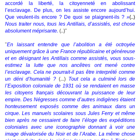
accordé la liberté, la citoyenneté en abolissant
l’esclavage. De plus, on les assiste encore aujourd’hui.
Que veulent-ils encore ? De quoi se plaignent-ils ?
»
(..)
Nous traiter nous, tous les Antillais, d’assistés, est chose
absolument méprisante.
(..)"
"
En laissant entendre que l’abolition a été octroyée
uniquement grâce à une France républicaine et généreuse
et en désignant les Antillais comme assistés, vous sous-
estimez la lutte que nos ancêtres ont mené contre
l’esclavage. Cela ne pourrait-il pas être interprété comme
un déni d’humanité ?
(...)
Tout cela a culminé lors de
l’Exposition coloniale de 1931 où se rendaient en masse
les citoyens français découvrant la puissance de leur
empire. Des Négresses comme d’autres indigènes étaient
honteusement exposés comme des animaux dans un
cirque. Les manuels scolaires sous Jules Ferry et même
bien après ne cessaient de faire l’éloge des expéditions
coloniales avec une iconographie donnant à voir une
image dévalorisée du Noir et de l’Arabe. La même chose