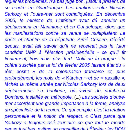
régler les problèmes, n’a pas jugé bon, jusqu’à présent, de
se rendre en Guadeloupe. Les relations entre Nicolas
Sarkozy et l’outre-mer sont compliquées. En décembre
2005, le ministre de l’Intérieur avait dû annuler un
déplacement en Martinique et en Guadeloupe, alors que
les manifestations contre sa venue se multipliaient. Le
poète et chantre de la négritude, Aimé Césaire, décédé
depuis, avait fait savoir qu’il ne recevrait pas le futur
candidat UMP à l’élection présidentielle - ce qu’il fit
finalement, trois mois plus tard. Motif de la grogne : la
colère suscitée par la loi de février 2005 faisant état du «
rôle positif
» de la colonisation française et, plus
profondément, les mots de «
Kärcher
» et de «
racaille
»,
lâchés la même année par Nicolas Sarkozy lors de deux
déplacements en banlieue, où vivent de nombreux
Domiens, installés en métropole.
(...)
Les sociétés d’outre-
mer accordent une grande importance à la forme, analyse
un spécialiste de la région. Ce qui compte, c’est la relation
personnelle et la notion de respect. « C’est parce que
Sarkozy a toujours osé leur dire ce que tout le monde
pense tout bas, estime un conseiller de l’Élysée : les DOM