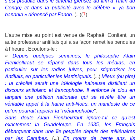
s’est produite dans le cinéma (pensez au film à Tintin au
Congo) et dans la publicité avec le célèbre « ya bon
banania » dénoncé par Fanon.
(...)(
7
)
L’autre mise au point est venue de Raphaël Confiant, un
autre professeur antillais qui a sa façon remet les pendules
à l’heure . Ecoutons-le :
«
Depuis quelques semaines, le philosophe Alain
Fienkielkraut se répand dans tous les médias, en
particulier sur les radios juives, pour stigmatiser les
Antillais, en particulier les Martiniquais.
(...)
Mieux (ou pire)
: la créolité serait une idéologie haineuse distillant un
discours antiblanc et francophobe. Il enfonce le clou en
lançant une pétition nationale qui se révèle être un
véritable appel à la haine anti-Noirs, un manifeste de ce
qu’on pourrait appeler la "mélanophobie
".
Sans doute Alain Fienkielkraut ignore-t-il ce qu’est
exactement la Guadeloupe. En 1635, les Français
débarquent dans une île peuplée depuis des millénaires
par les Caraïbes
. (...)
En moins de trente ans, ils