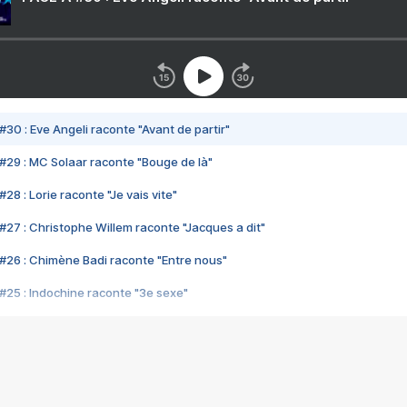
#30 : Eve Angeli raconte "Avant de partir"
#29 : MC Solaar raconte "Bouge de là"
28 : Lorie raconte "Je vais vite"
#27 : Christophe Willem raconte "Jacques a dit"
#26 : Chimène Badi raconte "Entre nous"
#25 : Indochine raconte "3e sexe"
#24 : Zaho raconte "C'est chelou"
#23 : Patrick Bruel raconte "Au café des délices"
#22 : Kyo raconte "Le chemin"