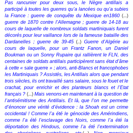
Pas rancunier pour deux sous, le Nègre antillais a
participé à toutes les guerres qu’a lancées ou qu’a subies
la France : guerre de conquête du Mexique en1860
(...)
guerre de 1870 contre l’Allemagne ; guerre de 14-18 au
cours de laquelle de nombreux soldats martiniquais furent
décorés pour leur vaillance lors de la fameuse bataille des
Dardanelles ; guerre de 39-45
(..)
Guerre d’Algérie au
cours de laquelle, pour un Frantz Fanon, un Daniel
Boukman ou un Sonny Rupaire qui rallièrent le FLN, des
centaines de soldats antillais participèrent sans état d’âme
à cette «
sale guerre
» ; alors, anti-Blancs et francophobes
les Martiniquais ? Assistés, les Antillais alors que pendant
trois siècles, ils ont travaillé sans salaire, sous le fouet et le
crachat, pour enrichir et des planteurs blancs et l’Etat
français ?
(...)
Mais venons-en maintenant à la question de
l’antisémitisme des Antillais. Et là, que l’on me permette
d’énoncer une vérité d’évidence : la Shoah est un crime
occidental ! Comme l’a été le génocide des Amérindiens,
comme l’a été l’esclavage des Noirs, comme l’a été la
déportation des Hindous, comme l’a été l’extermination