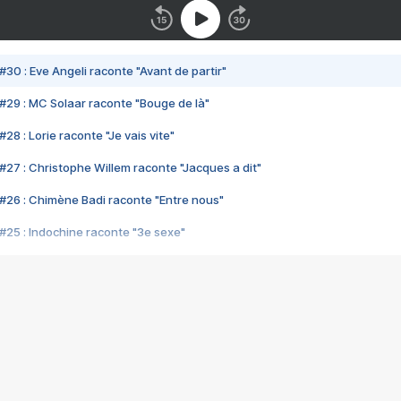
#30 : Eve Angeli raconte "Avant de partir"
#29 : MC Solaar raconte "Bouge de là"
28 : Lorie raconte "Je vais vite"
#27 : Christophe Willem raconte "Jacques a dit"
#26 : Chimène Badi raconte "Entre nous"
#25 : Indochine raconte "3e sexe"
#24 : Zaho raconte "C'est chelou"
#23 : Patrick Bruel raconte "Au café des délices"
#22 : Kyo raconte "Le chemin"
#21 : Nolwenn Leroy raconte "Cassé"
#20 : Patrick Hernandez raconte "Born to be alive"