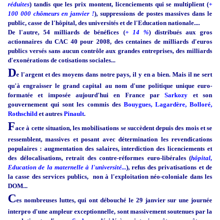
réduites
) tandis que les prix montent, licenciements qui se multiplient (
+
100 000 chômeurs en janvier !
), suppressions de postes massives dans le
public, casse de l'hôpital, des universités et de l'Education nationale....
De l'autre, 54 milliards de bénéfices (
+ 14 %
) distribués aux gros
actionnaires du CAC 40 pour 2008, des centaines de milliards d'euros
publics versés sans aucun contrôle aux grandes entreprises, des milliards
d'exonérations de cotisations sociales...
D
e l'argent et des moyens dans notre pays, il y en a bien. Mais il ne sert
qu'à engraisser le grand capital au nom d'une politique unique euro-
formatée et imposée aujourd'hui en France par
Sarkozy
et son
gouvernement qui sont les commis des
Bouygues, Lagardère, Bolloré,
Rothschild
et autres
Pinault
.
F
ace à cette situation, les mobilisations se succèdent depuis des mois et se
ressemblent, massives et posant avec détermination les revendications
populaires : augmentation des salaires, interdiction des licenciements et
des délocalisations, retrait des contre-réformes euro-libérales (
hôpital,
Education de la maternelle à l'université...
), refus des privatisations et de
la casse des services publics, non à l'exploitation néo-coloniale dans les
DOM...
C
es nombreuses luttes, qui ont débouché le 29 janvier sur une journée
interpro d'une ampleur exceptionnelle, sont massivement soutenues par la