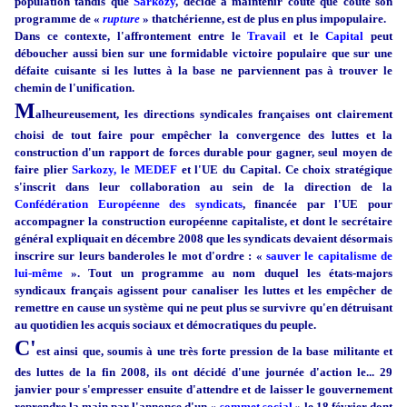
population tandis que
Sarkozy
, décidé à maintenir coûte que coûte son
programme de «
rupture
» thatchérienne, est de plus en plus impopulaire.
Dans ce contexte, l'affrontement entre le
Travail
et le
Capital
peut
déboucher aussi bien sur une formidable victoire populaire que sur une
défaite cuisante si les luttes à la base ne parviennent pas à trouver le
chemin de l'unification.
M
alheureusement, les directions syndicales françaises ont clairement
choisi de tout faire pour empêcher la convergence des luttes et la
construction d'un rapport de forces durable pour gagner, seul moyen de
faire plier
Sarkozy, le MEDEF
et l'UE du Capital. Ce choix stratégique
s'inscrit dans leur collaboration au sein de la direction de la
Confédération Européenne des syndicats
, financée par l'UE pour
accompagner la construction européenne capitaliste, et dont le secrétaire
général expliquait en décembre 2008 que les syndicats devaient désormais
inscrire sur leurs banderoles le mot d'ordre : «
sauver le capitalisme de
lui-même
». Tout un programme au nom duquel les états-majors
syndicaux français agissent pour canaliser les luttes et les empêcher de
remettre en cause un système qui ne peut plus se survivre qu'en détruisant
au quotidien les acquis sociaux et démocratiques du peuple.
C'
est ainsi que, soumis à une très forte pression de la base militante et
des luttes de la fin 2008, ils ont décidé d'une journée d'action le... 29
janvier pour s'empresser ensuite d'attendre et de laisser le gouvernement
reprendre la main par l'annonce d'un «
sommet social
» le 18 février dont