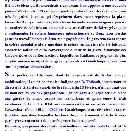
il était évident qu'il ne sortirait rien, avant d'en appeler à une nouvelle
journée d'action le... 19 mars, qui porte qui plus est sur des revendications
très éloignées de celles qui s'expriment dans les entreprises : la plate-
forme des 8 organisations syndicales ne formule aucune exigence précise
en matière de salaires ou demande aux travailleurs de faire grève pour
«
réglementer la sphère financière internationale
». Deux mois perdus
pour les travailleurs mais deux mois gagnés pour le gouvernement contre
la colère populaire alors que dans le même temps, rien n'a été fait pour
assurer le solidarité et la convergence autour de la grève historique des
Universités et de la Recherche, à laquelle les étudiants se joignent de plus
en plus massivement, et de la grève générale en Guadeloupe laissée sans
soutien pendant des semaines.
S
ans parler de
Chérèque
dont la mission est de trahir chaque
mobilisation, il est en particulier indigne que
B. Thibault
, intervenant en
direct à la télévision au soir de la réunion du 18 février, n'ait critiqué que
du bout des lèvres les «
propositions
» de
Sarkozy
alors que celui ci mène
une guerre de classe contre les travailleurs et qu'en outre il n'ait
mentionné la lutte des DOM ou des universités, ni même dit un mot sur
l'assassinat d'un militant
CGT
en Guadeloupe, dans des circonstances
troubles mais dans lesquelles le choix du pourrissement et de la tension
par le gouvernement a de toute évidence beaucoup pesé.
De même, que penser des positions actuelles du secrétaire de la
FSU
et de