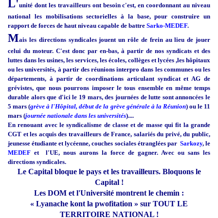
L'
unité dont les travailleurs ont besoin c'est, en coordonnant au niveau
national les mobilisations sectorielles à la base, pour construire un
rapport de forces de haut niveau capable de battre
Sarko-MEDEF
.
M
ais les directions syndicales jouent un rôle de frein au lieu de jouer
celui du moteur. C'est donc par en-bas, à partir de nos syndicats et des
luttes dans les usines, les services, les écoles, collèges et lycées ,les hôpitaux
ou les universités, à partir des réunions interpro dans les communes ou les
départements, à partir de coordinations articulant syndicat et AG de
grévistes, que nous pourrons imposer le tous ensemble en même temps
durable alors que d'ici le 19 mars, des journées de lutte sont annoncées le
5 mars (
grève à l'Hôpital, début de la grève générale à la Réunion
) ou le 11
mars (
journée nationale dans les universités
)....
En renouant avec le syndicalisme de classe et de masse qui fit la grande
CGT et les acquis des travailleurs de France, salariés du privé, du public,
jeunesse étudiante et lycéenne, couches sociales étranglées par
Sarkozy
, le
MEDEF
et l'UE, nous aurons la force de gagner. Avec ou sans les
directions syndicales.
Le Capital bloque le pays et les travailleurs. Bloquons le
Capital !
Les DOM et l'Université montrent le chemin :
« Lyanache kont la pwofitation » sur TOUT LE
TERRITOIRE NATIONAL !