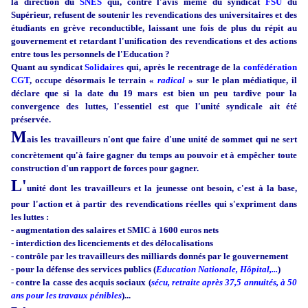
la direction du
SNES
qui, contre l'avis même du syndicat
FSU
du
Supérieur, refusent de soutenir les revendications des universitaires et des
étudiants en grève reconductible, laissant une fois de plus du répit au
gouvernement et retardant l'unification des revendications et des actions
entre tous les personnels de l'Education ?
Quant au syndicat
Solidaires
qui, après le recentrage de la
confédération
CGT
, occupe désormais le terrain «
radical
» sur le plan médiatique, il
déclare que si la date du 19 mars est bien un peu tardive pour la
convergence des luttes, l'essentiel est que l'unité syndicale ait été
préservée.
M
ais les travailleurs n'ont que faire d'une unité de sommet qui ne sert
concrètement qu'à faire gagner du temps au pouvoir et à empêcher toute
construction d'un rapport de forces pour gagner.
L'
unité dont les travailleurs et la jeunesse ont besoin, c'est à la base,
pour l'action et à partir des revendications réelles qui s'expriment dans
les luttes :
- augmentation des salaires et SMIC à 1600 euros nets
- interdiction des licenciements et des délocalisations
- contrôle par les travailleurs des milliards donnés par le gouvernement
- pour la défense des services publics (
Education Nationale, Hôpital,...
)
- contre la casse des acquis sociaux (
sécu, retraite après 37,5 annuités, à 50
ans pour les travaux pénibles
)...