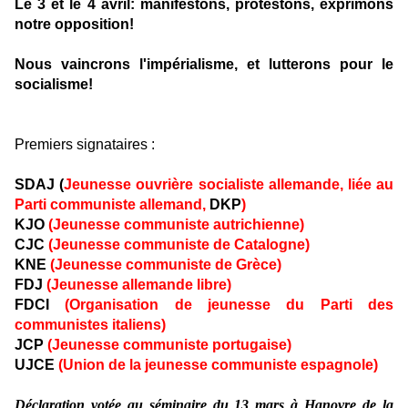
Le 3 et le 4 avril: manifestons, protestons, exprimons
notre opposition!
Nous vaincrons l'impérialisme, et lutterons pour le
socialisme!
Premiers signataires :
SDAJ (
Jeunesse ouvrière socialiste allemande, liée au
Parti communiste allemand,
DKP
)
KJO
(Jeunesse communiste autrichienne)
CJC
(Jeunesse communiste de Catalogne)
KNE
(Jeunesse communiste de Grèce)
FDJ
(Jeunesse allemande libre)
FDCI
(Organisation de jeunesse du Parti des
communistes italiens)
JCP
(Jeunesse communiste portugaise)
UJCE
(Union de la jeunesse communiste espagnole)
Déclaration votée au séminaire du 13 mars à Hanovre de la